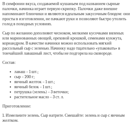
В симфонии вкуса, создаваемой кушаньем под названием сырные
палочки, начинка играет первую скрипку. Палочки даже внешне
напоминают блинчики и являются идеальным закусочным блюдом: они
просты в изготовлении, не пачкают руки и позволяют быстро утолить
голод в походных условиях.
Сыр по желанию дополняют чесноком, мелкими кусочками вяленых
или маринованных овощей, ореховой крошкой, семенами кунжута,
кориандром. В качестве начинки можно использовать мягкий
рассольный сыр с зеленью. Начинку надо тщательно «упаковать» в
тончайший лавашный лист, чтобы не подгорела на сковороде.
Состав:
лаваш – 1 шт.;
сыр – 200 г;
яичный желток – 1 шт.;
яичный белок – 1 шт.;
петрушка (зелень) – 3 веточки;
растительное масло – 3 ст. л.
Приготовление:
1. Измельчите зелень. Сыр натрите. Смешайте: зелень и сыр с яичным
желтком.