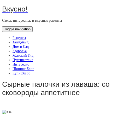
Вкусно!
Самые интересные и вкусные рецепты
Toggle navigation
Рецепты
Хендмейд
Дом и Сад
Здоровье
Женский Гид
Путешествия
Интересно
Шопинг Блог
КупиОбзор
Сырные палочки из лаваша: со
сковороды аппетитнее