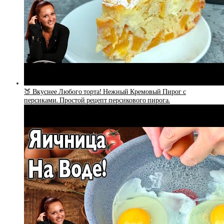
🍑 Вкуснее Любого торта! Нежный Кремовый Пирог с
персиками. Простой рецепт персикового пирога.