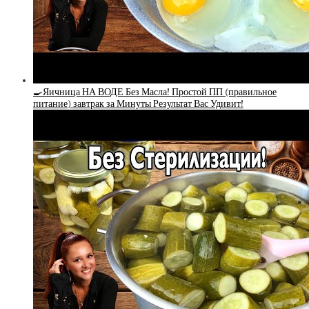
🍳Яичница НА ВОДЕ Без Масла! Простой ПП (правильное
питание) завтрак за Минуты Результат Вас Удивит!