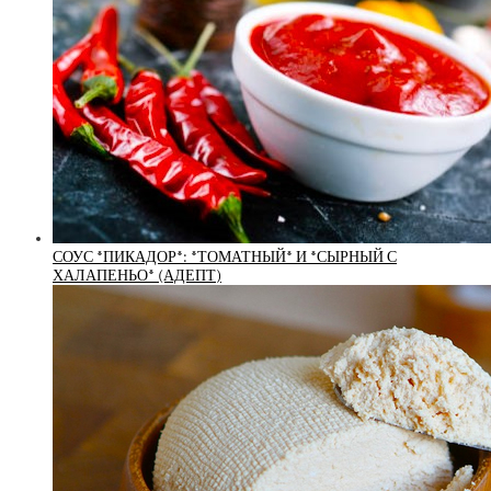
СОУС *ПИКАДОР*: *ТОМАТНЫЙ* И *СЫРНЫЙ С
ХАЛАПЕНЬО* (АДЕПТ)