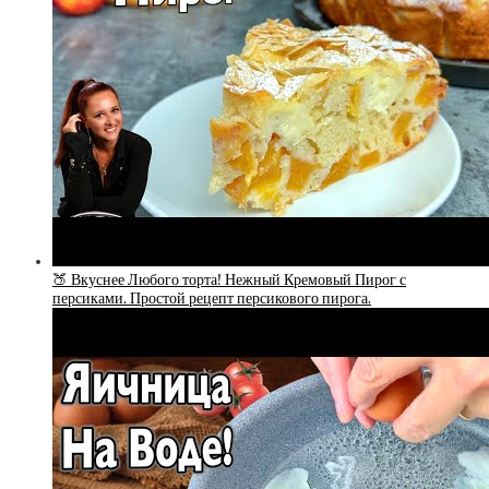
🍑 Вкуснее Любого торта! Нежный Кремовый Пирог с
персиками. Простой рецепт персикового пирога.