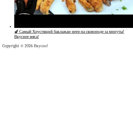
🍆 Самый Хрустящий баклажан-веер на сковороде за минуты!
Вкуснее мяса!
Copyright © 2026 Вкусно!