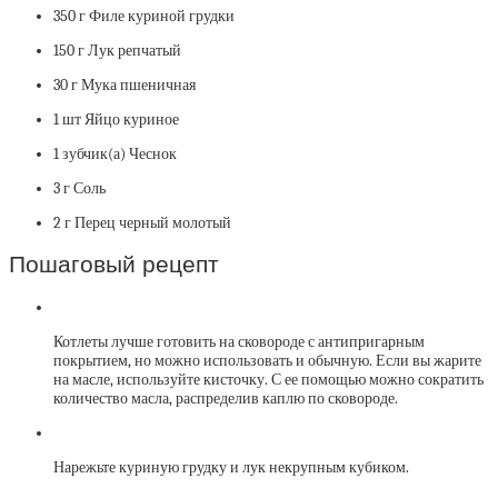
350 г Филе куриной грудки
150 г Лук репчатый
30 г Мука пшеничная
1 шт Яйцо куриное
1 зубчик(а) Чеснок
3 г Соль
2 г Перец черный молотый
Пошаговый рецепт
Котлеты лучше готовить на сковороде с антипригарным
покрытием, но можно использовать и обычную. Если вы жарите
на масле, используйте кисточку. С ее помощью можно сократить
количество масла, распределив каплю по сковороде.
Нарежьте куриную грудку и лук некрупным кубиком.