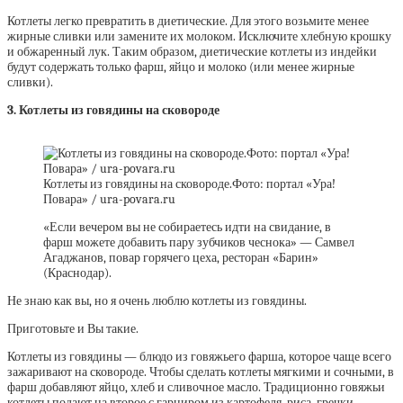
Котлеты легко превратить в диетические. Для этого возьмите менее
жирные сливки или замените их молоком. Исключите хлебную крошку
и обжаренный лук. Таким образом, диетические котлеты из индейки
будут содержать только фарш, яйцо и молоко (или менее жирные
сливки).
3. Котлеты из говядины на сковороде
Котлеты из говядины на сковороде.Фото: портал «Ура!
Повара» / ura-povara.ru
«Если вечером вы не собираетесь идти на свидание, в
фарш можете добавить пару зубчиков чеснока» — Самвел
Агаджанов, повар горячего цеха, ресторан «Барин»
(Краснодар).
Не знаю как вы, но я очень люблю котлеты из говядины.
Приготовьте и Вы такие.
Котлеты из говядины — блюдо из говяжьего фарша, которое чаще всего
зажаривают на сковороде. Чтобы сделать котлеты мягкими и сочными, в
фарш добавляют яйцо, хлеб и сливочное масло. Традиционно говяжьи
котлеты подают на второе с гарниром из картофеля, риса, гречки,