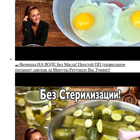
🍳Яичница НА ВОДЕ Без Масла! Простой ПП (правильное
питание) завтрак за Минуты Результат Вас Удивит!