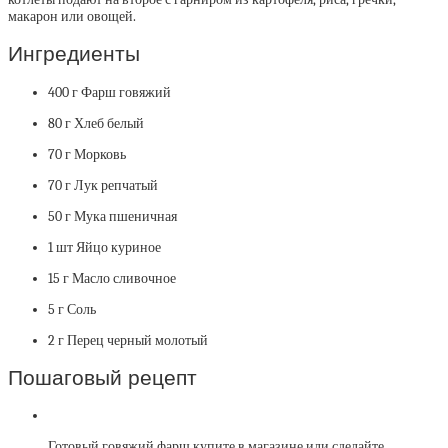
макарон или овощей.
Ингредиенты
400 г Фарш говяжий
80 г Хлеб белый
70 г Морковь
70 г Лук репчатый
50 г Мука пшеничная
1 шт Яйцо куриное
15 г Масло сливочное
5 г Соль
2 г Перец черный молотый
Пошаговый рецепт
Готовый говяжий фарш купите в магазине или сделайте