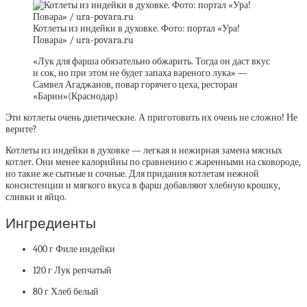
Котлеты из индейки в духовке. Фото: портал «Ура!
Повара» / ura-povara.ru
«Лук для фарша обязательно обжарить. Тогда он даст вкус
и сок, но при этом не будет запаха вареного лука» —
Самвел Агаджанов, повар горячего цеха, ресторан
«Барин»(Краснодар)
Эти котлеты очень диетические. А приготовить их очень не сложно! Не
верите?
Котлеты из индейки в духовке — легкая и нежирная замена мясных
котлет. Они менее калорийны по сравнению с жаренными на сковороде,
но такие же сытные и сочные. Для придания котлетам нежной
консистенции и мягкого вкуса в фарш добавляют хлебную крошку,
сливки и яйцо.
Ингредиенты
400 г Филе индейки
120 г Лук репчатый
80 г Хлеб белый