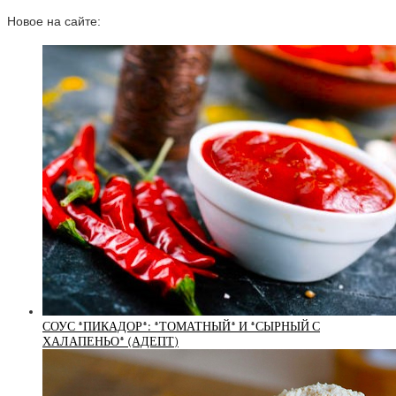
Новое на сайте:
СОУС *ПИКАДОР*: *ТОМАТНЫЙ* И *СЫРНЫЙ С
ХАЛАПЕНЬО* (АДЕПТ)