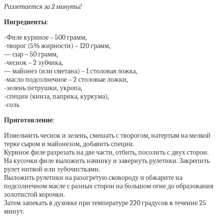
Разлетается за 2 минуты!
Ингредиенты
:
-Филе куриное – 500 грамм,
-творог (5% жирности) – 120 грамм,
— сыр – 50 грамм,
-чеснок – 2 зубчика,
— майонез (или сметана) – 1 столовая ложка,
-масло подсолнечное – 2 столовые ложки,
-зелень петрушки, укропа,
-специи (кинза, паприка, куркума),
-соль
Приготовление
:
Измельчить чеснок и зелень, смешать с творогом, натертым на мелкой
терке сыром и майонезом, добавить специи.
Куриное филе разрезать на две части, отбить, посолить с двух сторон.
На кусочки филе выложить начинку и завернуть рулетики. Закрепить
рулет ниткой или зубочистками.
Выложить рулетики на разогретую сковороду и обжарите на
подсолнечном масле с разных сторон на большом огне до образования
золотистой корочки.
Затем запекать в духовке при температуре 220 градусов в течение 25
минут.