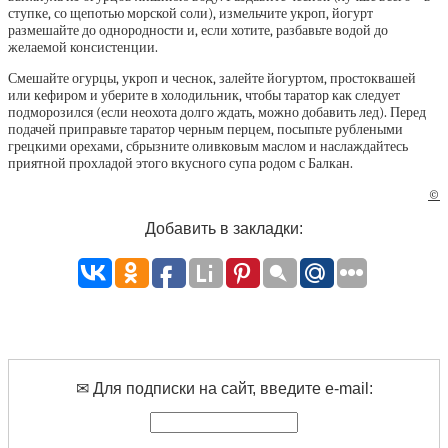
ступке, со щепотью морской соли), измельчите укроп, йогурт
размешайте до однородности и, если хотите, разбавьте водой до
желаемой консистенции.
Смешайте огурцы, укроп и чеснок, залейте йогуртом, простоквашей
или кефиром и уберите в холодильник, чтобы таратор как следует
подморозился (если неохота долго ждать, можно добавить лед). Перед
подачей приправьте таратор черным перцем, посыпьте рублеными
грецкими орехами, сбрызните оливковым маслом и наслаждайтесь
приятной прохладой этого вкусного супа родом с Балкан.
©
Добавить в закладки:
✉ Для подписки на сайт, введите e-mail: