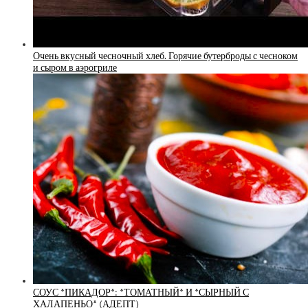
Очень вкусный чесночный хлеб. Горячие бутерброды с чесноком
и сыром в аэрогриле
СОУС *ПИКАДОР*: *ТОМАТНЫЙ* И *СЫРНЫЙ С
ХАЛАПЕНЬО* (АДЕПТ)