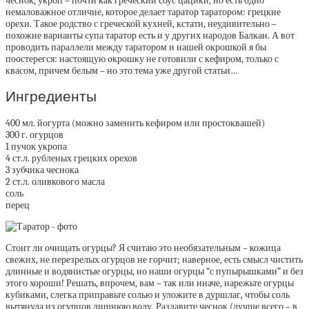
чеснок, укроп – почти как греческий соус цацики, но есть одно
немаловажное отличие, которое делает таратор таратором: грецкие
орехи. Такое родство с греческой кухней, кстати, неудивительно –
похожие варианты супа таратор есть и у других народов Балкан. А вот
проводить параллели между таратором и нашей окрошкой я бы
поостерегся: настоящую окрошку не готовили с кефиром, только с
квасом, причем белым – но это тема уже другой статьи…
Ингредиенты
400 мл. йогурта (можно заменить кефиром или простоквашей)
300 г. огурцов
1 пучок укропа
4 ст.л. рубленых грецких орехов
3 зубчика чеснока
2 ст.л. оливкового масла
соль
перец
Стоит ли очищать огурцы? Я считаю это необязательным – кожица
свежих, не перезрелых огурцов не горчит; наверное, есть смысл чистить
длинные и водянистые огурцы, но наши огурцы “с пупырышками” и без
этого хороши! Решать, впрочем, вам – так или иначе, нарежьте огурцы
кубиками, слегка приправьте солью и уложите в дуршлаг, чтобы соль
вытянула из огурцов лишнюю воду. Раздавите чеснок (лучше всего – в