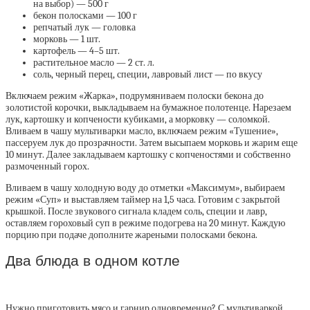
на выбор) — 500 г
бекон полосками — 100 г
репчатый лук — головка
морковь — 1 шт.
картофель — 4–5 шт.
растительное масло — 2 ст. л.
соль, черный перец, специи, лавровый лист — по вкусу
Включаем режим «Жарка», подрумяниваем полоски бекона до
золотистой корочки, выкладываем на бумажное полотенце. Нарезаем
лук, картошку и копчености кубиками, а морковку — соломкой.
Вливаем в чашу мультиварки масло, включаем режим «Тушение»,
пассеруем лук до прозрачности. Затем высыпаем морковь и жарим еще
10 минут. Далее закладываем картошку с копченостями и собственно
размоченный горох.
Вливаем в чашу холодную воду до отметки «Максимум», выбираем
режим «Суп» и выставляем таймер на 1,5 часа. Готовим с закрытой
крышкой. После звукового сигнала кладем соль, специи и лавр,
оставляем гороховый суп в режиме подогрева на 20 минут. Каждую
порцию при подаче дополните жареными полосками бекона.
Два блюда в одном котле
Нужно приготовить мясо и гарнир одновременно? С мультиваркой