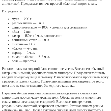
аппетитной. Предлагаем испечь простой яблочный пирог к чаю.
Ингредиенты:
мука — 200 г
разрыхлитель — 1 ч. л.
сливочное масло — 100 г + ломтик для смазывания
яйца — 2 шт.
сахар — 150 г + 1 ч. л. для посыпки
ванильный сахар — 1 ч. л.
сметана — 100 г
яблоки — 4–5 шт.
корица — 1 ч. л.
лимонный сок — 2–3 ч. л.
соль — щепотка
Растапливаем на водяной бане сливочное масло. Высыпаем обычный
сахар и ванильный, хорошо взбиваем миксером. Продолжая взбивать,
вводим по одному яйца и сметану. В несколько этапов просеиваем муку
с разрыхлителем и солью. Тщательно вымешиваем жидковатое тесто,
пока оно не станет гладким, без единого комочка.
Нарезаем яблоки тонкими дольками, выкладываем в смазанную
сливочным маслом чашу мультиварки. Сбрызгиваем их лимонным
соком, посыпаем сахаром с корицей. Выливаем поверх тесто,
разравниваем лопаткой, закрываем крышкой. Устанавливаем режим
«Выпечка» на 1 час. После звукового сигнала даем пирогу постоять в