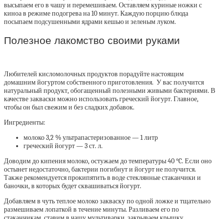
высыпаем его в чашу и перемешиваем. Оставляем куриные ножки с
киноа в режиме подогрева на 10 минут. Каждую порцию блюда
посыпаем подсушенными ядрами кешью и зеленым луком.
Полезное лакомство своими руками
Любителей кисломолочных продуктов порадуйте настоящим
домашним йогуртом собственного приготовления. У вас получится
натуральный продукт, обогащенный полезными живыми бактериями. В
качестве закваски можно использовать греческий йогурт. Главное,
чтобы он был свежим и без сладких добавок.
Ингредиенты:
молоко 3,2 % ультрапастеризованное — 1 литр
греческий йогурт — 3 ст. л.
Доводим до кипения молоко, остужаем до температуры 40 °C. Если оно
остынет недостаточно, бактерии погибнут и йогурт не получится.
Также рекомендуется прокипятить в воде стеклянные стаканчики и
баночки, в которых будет сквашиваться йогурт.
Добавляем в чуть теплое молоко закваску по одной ложке и тщательно
размешиваем лопаткой в течение минуты. Разливаем его по
стаканчикам, ставим в чашу мультиварки, закрываем крышку.