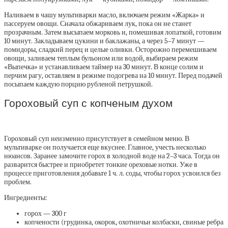
Наливаем в чашу мультиварки масло, включаем режим «Жарка» и
пассеруем овощи. Сначала обжариваем лук, пока он не станет
прозрачным. Затем высыпаем морковь и, помешивая лопаткой, готовим
10 минут. Закладываем цукини и баклажаны, а через 5–7 минут —
помидоры, сладкий перец и целые оливки. Осторожно перемешиваем
овощи, заливаем теплым бульоном или водой, выбираем режим
«Выпечка» и устанавливаем таймер на 30 минут. В конце солим и
перчим рагу, оставляем в режиме подогрева на 10 минут. Перед подачей
посыпаем каждую порцию рубленой петрушкой.
Гороховый суп с копченым духом
Гороховый суп неизменно присутствует в семейном меню. В
мультиварке он получается еще вкуснее. Главное, учесть несколько
нюансов. Заранее замочите горох в холодной воде на 2–3 часа. Тогда он
разварится быстрее и приобретет тонкие ореховые нотки. Уже в
процессе приготовления добавьте 1 ч. л. соды, чтобы горох усвоился без
проблем.
Ингредиенты:
горох — 300 г
копчености (грудинка, окорок, охотничьи колбаски, свиные ребра