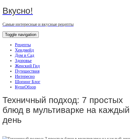
Вкусно!
Самые интересные и вкусные рецепты
Toggle navigation
Рецепты
Хендмейд
Дом и Сад
Здоровье
Женский Гид
Путешествия
Интересно
Шопинг Блог
КупиОбзор
Техничный подход: 7 простых
блюд в мультиварке на каждый
день