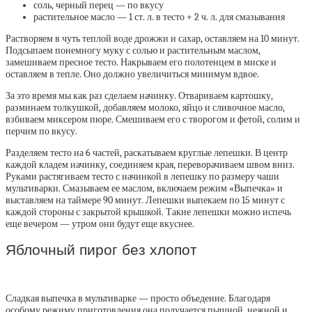
соль, черный перец — по вкусу
растительное масло — 1 ст. л. в тесто + 2 ч. л. для смазывания
Растворяем в чуть теплой воде дрожжи и сахар, оставляем на 10 минут.
Подсыпаем понемногу муку с солью и растительным маслом,
замешиваем пресное тесто. Накрываем его полотенцем в миске и
оставляем в тепле. Оно должно увеличиться минимум вдвое.
За это время мы как раз сделаем начинку. Отвариваем картошку,
разминаем толкушкой, добавляем молоко, яйцо и сливочное масло,
взбиваем миксером пюре. Смешиваем его с творогом и фетой, солим и
перчим по вкусу.
Разделяем тесто на 6 частей, раскатываем круглые лепешки. В центр
каждой кладем начинку, соединяем края, переворачиваем швом вниз.
Руками растягиваем тесто с начинкой в лепешку по размеру чаши
мультиварки. Смазываем ее маслом, включаем режим «Выпечка» и
выставляем на таймере 90 минут. Лепешки выпекаем по 15 минут с
каждой стороны с закрытой крышкой. Такие лепешки можно испечь
еще вечером — утром они будут еще вкуснее.
Яблочный пирог без хлопот
Сладкая выпечка в мультиварке — просто объедение. Благодаря
особому режиму приготовления она получается пышной, нежной и