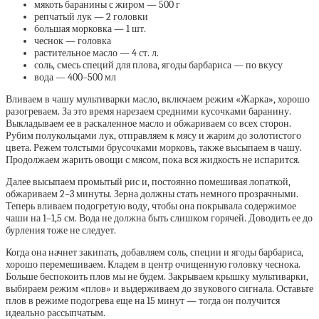
мякоть баранины с жиром — 500 г
репчатый лук — 2 головки
большая морковка — 1 шт.
чеснок — головка
растительное масло — 4 ст. л.
соль, смесь специй для плова, ягоды барбариса — по вкусу
вода — 400–500 мл
Вливаем в чашу мультиварки масло, включаем режим «Жарка», хорошо
разогреваем. За это время нарезаем средними кусочками баранину.
Выкладываем ее в раскаленное масло и обжариваем со всех сторон.
Рубим полукольцами лук, отправляем к мясу и жарим до золотистого
цвета. Режем толстыми брусочками морковь, также высыпаем в чашу.
Продолжаем жарить овощи с мясом, пока вся жидкость не испарится.
Далее высыпаем промытый рис и, постоянно помешивая лопаткой,
обжариваем 2–3 минуты. Зерна должны стать немного прозрачными.
Теперь вливаем подогретую воду, чтобы она покрывала содержимое
чаши на 1–1,5 см. Вода не должна быть слишком горячей. Доводить ее до
бурления тоже не следует.
Когда она начнет закипать, добавляем соль, специи и ягоды барбариса,
хорошо перемешиваем. Кладем в центр очищенную головку чеснока.
Больше беспокоить плов мы не будем. Закрываем крышку мультиварки,
выбираем режим «плов» и выдерживаем до звукового сигнала. Оставьте
плов в режиме подогрева еще на 15 минут — тогда он получится
идеально рассыпчатым.