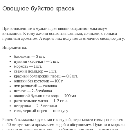
Овощное буйство красок
Приготовленные в мультиварке овощи сохраняют максимум
витаминов. К тому же они остаются нежными, сочными, с тонким
приятным ароматом. А еще из них получается отличное овощное рагу.
Ингредиенты:
баклажан — 2 шт.
цукини (кабачки) — 3 шт.
морковь — 1 шт.
свежий помидор — 1 шт.
красный болгарский перец — 0,5 шт.
оливки без косточек — 100 г
лук репчатый — головка
чеснок — 2–3 зубчика
овощной бульон или вода — 200 мл
растительное масло — 1–2 ст. л.
петрушка — 2–3 веточки
соль, черный перец — по вкусу
Режем баклажаны кружками с кожурой, пересыпаем солью, оставляем
на 10 минут, затем промываем водой и обсушиваем. Цукини и морковь
нарезаем полукружками, лук — кубиками, помидор — ломтиками.