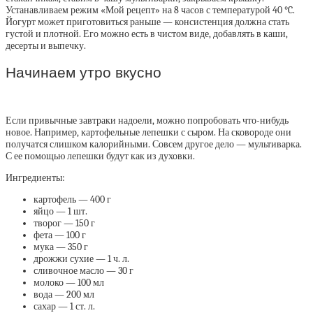
Устанавливаем режим «Мой рецепт» на 8 часов с температурой 40 °C.
Йогурт может приготовиться раньше — консистенция должна стать
густой и плотной. Его можно есть в чистом виде, добавлять в каши,
десерты и выпечку.
Начинаем утро вкусно
Если привычные завтраки надоели, можно попробовать что-нибудь
новое. Например, картофельные лепешки с сыром. На сковороде они
получатся слишком калорийными. Совсем другое дело — мультиварка.
С ее помощью лепешки будут как из духовки.
Ингредиенты:
картофель — 400 г
яйцо — 1 шт.
творог — 150 г
фета — 100 г
мука — 350 г
дрожжи сухие — 1 ч. л.
сливочное масло — 30 г
молоко — 100 мл
вода — 200 мл
сахар — 1 ст. л.