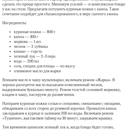
сделать это проще простого. Минимум усилий — и комплексное блюдо
у вас на столе. Предлагаем потушить куриные ножки с киноа. Такое
сочетание подойдет для сбалансированного, в меру сытного ужина.
Ингредиенты:
куриные ножки — 800 г
киноа — 300 г
морковь — 1 шт.
чеснок — 2 зубчика
кешью — горсть
зеленый лук — 2–3 пера
вода — 200 мл
соль, специи для птицы — по вкусу
оливковое масло для жарки
Вливаем масло в чашу мультиварки, включаем режим «Жарка». В
хорошо разогретое масло высыпаем измельченный чеснок,
выдерживаем буквально минуту. Режем толстой соломкой морковку,
кладем в чашу, пассеруем до размягчения.
Натираем куриные ножки солью и специями, смешиваем с овощами,
обжариваем со всех сторон до румяной корочки. Промытую киноа
закладываем к курице и заливаем 200 мл воды. Включаем режим
«Тушение», выставляем таймер на 30 минут, закрываем крышку.
Тем временем шинкуем зеленый лук и, когда блюдо будет готово,