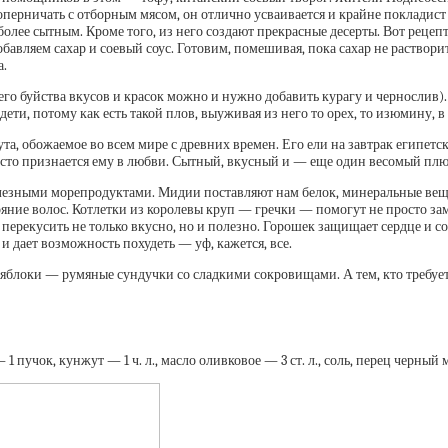
перничать с отборным мясом, он отлично усваивается и крайне покладист —
более сытным. Кроме того, из него создают прекрасные десерты. Вот реце
вляем сахар и соевый соус. Готовим, помешивая, пока сахар не растворит
а.
 буйства вкусов и красок можно и нужно добавить курагу и чернослив). С
ти, потому как есть такой плов, выуживая из него то орех, то изюмину, в
та, обожаемое во всем мире с древних времен. Его ели на завтрак египетс
осто признается ему в любви. Сытный, вкусный и — еще один весомый п
лезными морепродуктами. Мидии поставляют нам белок, минеральные веще
ие волос. Котлетки из королевы круп — гречки — помогут не просто замо
перекусить не только вкусно, но и полезно. Горошек защищает сердце и с
 и дает возможность похудеть — уф, кажется, все.
 яблоки — румяные сундучки со сладкими сокровищами. А тем, кто требу
!
1 пучок, кунжут — 1 ч. л., масло оливковое — 3 ст. л., соль, перец черный