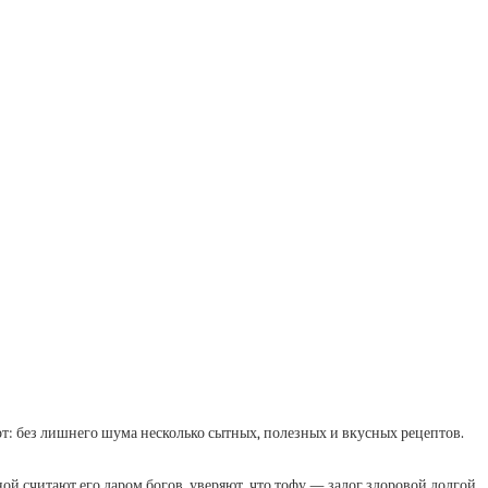
вот: без лишнего шума несколько сытных, полезных и вкусных рецептов.
й считают его даром богов, уверяют, что тофу — залог здоровой долгой