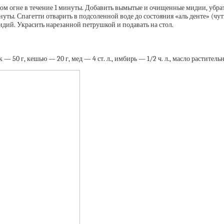
льшом огне в течение 1 минуты. Добавить вымытые и очищенные мидии, уб
нуты. Спагетти отварить в подсоленной воде до состояния «аль денте» (чу
дий. Украсить нарезанной петрушкой и подавать на стол.
— 50 г, кешью — 20 г, мед — 4 ст. л., имбирь — 1/2 ч. л., масло растительно