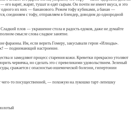
 его варят, жарят, тушат и едят сырым. Он почти не имеет вкуса, и это
пт одного их них — бананового. Режем тофу кубиками, а банан —
ся, соединяем с тофу, отправляем в блендер, доводим до однородной
ладкий плов — украшение стола и радость е­доков, даже не думайте
 полном смысле слова сладкое занятие.
кие фараоны. Им, если верить Гомеру, закусывали герои «Илиады».
люс! — поднимающий настроение.
ства и замедляют процесс старения кожи. Креветки прекрасно утоляют
рить червячка, но сделать это с превеликими удовольствием. Зеленый
осуды, сражается с опасностью ишемической болезни, гипертонии
ет чего-то посущественней, — похожую на лукошко тарт-лепешку
 молотый