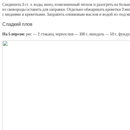
Соединить 3 ст. л. воды, вино, измельченный чеснок и разогреть на бо
из сковороды оставить для заправки. Отдельно обжаривать креветки 3 ми
с мидиями и креветками. Заправить оливковым маслом и водой из-под ми
Сладкий плов
На 5 персон:
рис — 2 стакана, чернослив — 100 г, миндаль — 50 г, фундук 