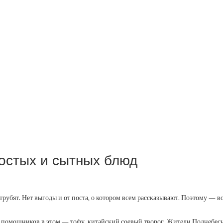
ростых и сытных блюд
 трубят. Нет выгоды и от поста, о котором всем рассказывают. Поэтому — 
 помощников в этом — тофу, китайский соевый творог. Жители Поднебесно