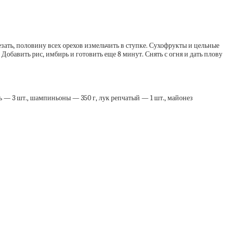
зать, половину всех орехов измельчить в ступке. Сухофрукты и цельные
 Добавить рис, имбирь и готовить еще 8 минут. Снять с огня и дать плову
ель — 3 шт., шампиньоны — 350 г, лук репчатый — 1 шт., майонез