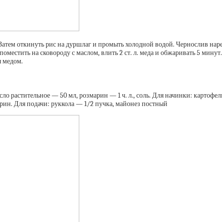
Затем откинуть рис на дуршлаг и промыть холодной водой. Чернослив наре
оместить на сковороду с маслом, влить 2 ст. л. меда и обжаривать 5 минут.
я медом.
асло растительное — 50 мл, розмарин — 1 ч. л., соль. Для начинки: картоф
арин. Для подачи: руккола — 1/2 пучка, майонез постный