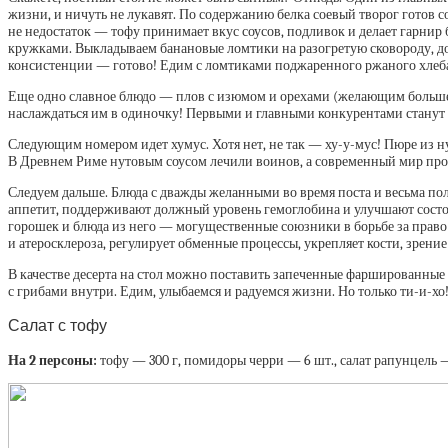
жизни, и ничуть не лукавят. По содержанию белка соевый творог готов со
не недостаток — тофу принимает вкус соусов, подливок и делает гарнир 
кружками. Выкладываем банановые ломтики на разогретую сковороду, доба
консистенции — готово! Едим с ломтиками поджаренного ржаного хлеб
Еще одно славное блюдо — плов с изюмом и орехами (желающим большего
наслаждаться им в одиночку! Первыми и главными конкурентами станут де
Следующим номером идет хумус. Хотя нет, не так — ху-у-мус! Пюре из ну
В Древнем Риме нутовым соусом лечили воинов, а современный мир пр
Следуем дальше. Блюда с дважды желанными во время поста и весьма по
аппетит, поддерживают должный уровень гемоглобина и улучшают состоян
горошек и блюда из него — могущественные союзники в борьбе за право 
и атеросклероза, регулирует обменные процессы, укрепляет кости, зрение
В качестве десерта на стол можно поставить запеченные фаршированные
с грибами внутри. Едим, улыбаемся и радуемся жизни. Но только ти-и-хо
Салат с тофу
На 2 персоны:
тофу — 300 г, помидоры черри — 6 шт., салат рапунцель — 