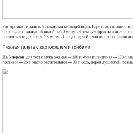
Рис промыть и залить 4 стаканами кипящей воды. Варить до готовности. 
орехи залить холодной водой на 20 минут. Затем сухофрукты и все орехи п
настояться под крышкой 8 минут. Перед подачей плов полить оставшимс
Ржаная галета с картофелем и грибами
На 5 персон:
для теста: мука ржаная — 100 г, мука пшеничная — 150 г, м
постный — 25 г, масло растительное — 30 г, соль, перец душистый, розм