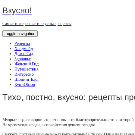
Вкусно!
Самые интересные и вкусные рецепты
Toggle navigation
Рецепты
Хендмейд
Дом и Сад
Здоровье
Женский Гид
Путешествия
Интересно
Шопинг Блог
КупиОбзор
Тихо, постно, вкусно: рецепты п
Мудрые люди говорят, что нет пользы от благотворительности, о которой
Не чревоугодия ради, а спокойствия душевного для.
Скажете, постный стол не может быть сытным? Отнюдь. Один из главных