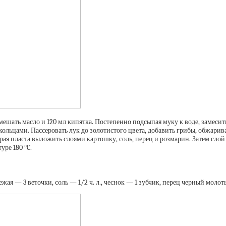
мешать масло и 120 мл кипятка. Постепенно подсыпая муку к воде, замесит
ьцами. Пассеровать лук до золотистого цвета, добавить грибы, обжариват
края пласта выложить слоями картошку, соль, перец и розмарин. Затем сло
уре 180 °C.
ежая — 3 веточки, соль — 1/2 ч. л., чеснок — 1 зубчик, перец черный моло