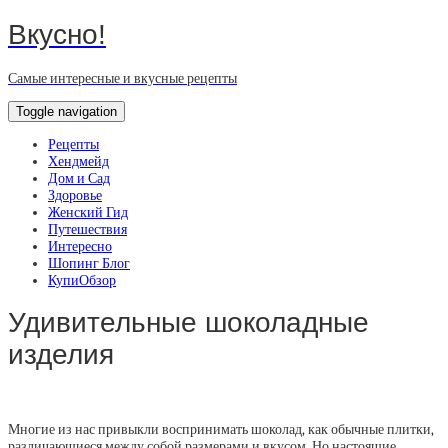
Вкусно!
Самые интересные и вкусные рецепты
Toggle navigation
Рецепты
Хендмейд
Дом и Сад
Здоровье
Женский Гид
Путешествия
Интересно
Шопинг Блог
КупиОбзор
Удивительные шоколадные
изделия
Многие из нас привыкли воспринимать шоколад, как обычные плитки,
различающиеся между собой размерами и вкусом. Но настоящие