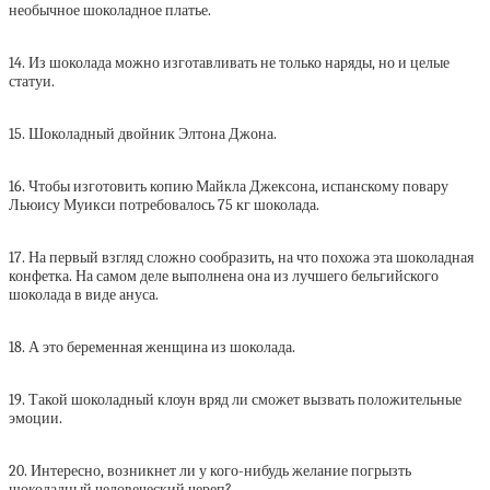
необычное шоколадное платье.
14. Из шоколада можно изготавливать не только наряды, но и целые
статуи.
15. Шоколадный двойник Элтона Джона.
16. Чтобы изготовить копию Майкла Джексона, испанскому повару
Льюису Муикси потребовалось 75 кг шоколада.
17. На первый взгляд сложно сообразить, на что похожа эта шоколадная
конфетка. На самом деле выполнена она из лучшего бельгийского
шоколада в виде ануса.
18. А это беременная женщина из шоколада.
19. Такой шоколадный клоун вряд ли сможет вызвать положительные
эмоции.
20. Интересно, возникнет ли у кого-нибудь желание погрызть
шоколадный человеческий череп?