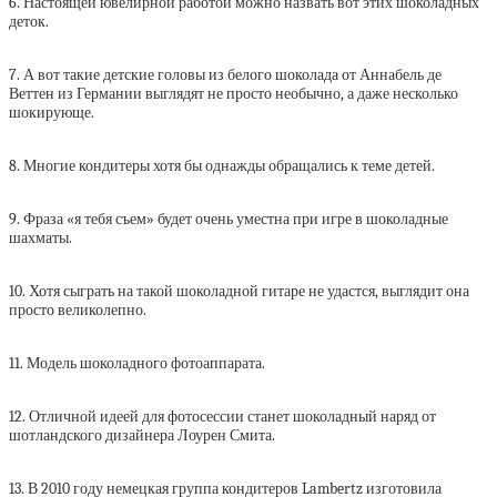
6. Настоящей ювелирной работой можно назвать вот этих шоколадных
деток.
7. А вот такие детские головы из белого шоколада от Аннабель де
Веттен из Германии выглядят не просто необычно, а даже несколько
шокирующе.
8. Многие кондитеры хотя бы однажды обращались к теме детей.
9. Фраза «я тебя съем» будет очень уместна при игре в шоколадные
шахматы.
10. Хотя сыграть на такой шоколадной гитаре не удастся, выглядит она
просто великолепно.
11. Модель шоколадного фотоаппарата.
12. Отличной идеей для фотосессии станет шоколадный наряд от
шотландского дизайнера Лоурен Смита.
13. В 2010 году немецкая группа кондитеров Lambertz изготовила