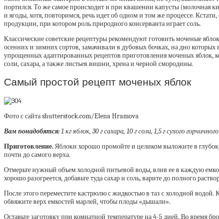
портился. То же самое происходит и при квашении капусты (молочная ки
и ягоды, хотя, повторимся, речь идет об одном и том же процессе. Кстат
продукции, при котором роль природного консерванта играет соль.
Классические советские рецептуры рекомендуют готовить моченые яблоки
осенних и зимних сортов, замачивали в дубовых бочках, на дно которых
упрощенных адаптированных рецептов приготовления моченых яблок, ко
соли, сахара, а также листьев вишни, хрена и черной смородины.
Самый простой рецепт моченых яблок
Фото с сайта shutterstock.com/Elena Hramova
Вам понадобятся:
1 кг яблок, 30 г сахара, 10 г соли, 1,5 г сухого горчи
Приготовление.
Яблоки хорошо промойте и целиком выложите в глубок
почти до самого верха.
Отмерьте нужный объем холодной питьевой воды, влив ее в каждую емкост
хорошо разогреется, добавьте туда сахар и соль, варите до полного раств
После этого переместите кастрюлю с жидкостью в таз с холодной водой. 
обвяжите верх емкостей марлей, чтобы плоды «дышали».
Оставьте заготовку при комнатной температуре на 4-5 дней. Во время б