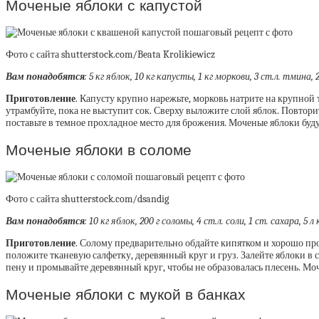
Моченые яблоки с капустой
Фото с сайта shutterstock.com/Beata Krolikiewicz
Вам понадобятся
:
5 кг яблок, 10 кг капусты, 1 кг моркови, 3 ст.л. тмина, 2
Приготовление
. Капусту крупно нарежьте, морковь натрите на крупной 
утрамбуйте, пока не выступит сок. Сверху выложите слой яблок. Повторит
поставьте в темное прохладное место для брожения. Моченые яблоки будут
Моченые яблоки в соломе
Фото с сайта shutterstock.com/dsandig
Вам понадобятся
:
10 кг яблок, 200 г соломы, 4 ст.л. соли, 1 ст. сахара, 5 
Приготовление
. Солому предварительно обдайте кипятком и хорошо про
положите тканевую салфетку, деревянный круг и груз. Залейте яблоки в 
пену и промывайте деревянный круг, чтобы не образовалась плесень. Моч
Моченые яблоки с мукой в банках