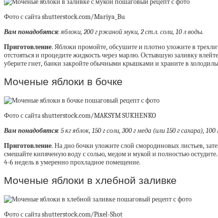
Фото с сайта shutterstock.com/Mariya_Bu
Вам понадобятся
:
яблоки, 200 г ржаной муки, 2 ст.л. соли, 10 л воды.
Приготовление
. Яблоки промойте, обсушите и плотно уложите в трехли
отстояться и процедите жидкость через марлю. Остывшую заливку влейте в
уберите гнет, банки закройте обычными крышками и храните в холодиль
Моченые яблоки в бочке
Фото с сайта shutterstock.com/MAKSYM SUKHENKO
Вам понадобятся
:
5 кг яблок, 150 г соли, 300 г меда (или 150 г сахара), 
Приготовление
. На дно бочки уложите слой смородиновых листьев, зате
смешайте кипяченую воду с солью, медом и мукой и полностью остудите.
4-6 недель в умеренно прохладное помещение.
Моченые яблоки в хлебной заливке
Фото с сайта shutterstock.com/Pixel-Shot