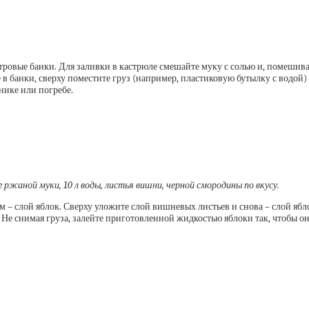
тровые банки. Для заливки в кастрюле смешайте муку с солью и, помешивая
 банки, сверху поместите груз (например, пластиковую бутылку с водой) и
нике или погребе.
100 г ржаной муки, 10 л воды, листья вишни, черной смородины по вкусу.
м – слой яблок. Сверху уложите слой вишневых листьев и снова – слой ябл
 Не снимая груза, залейте приготовленной жидкостью яблоки так, чтобы о