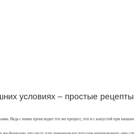
них условиях – простые рецепты
ыми. Ведь с ними происходит тот же процесс, что и с капустой при ква
ту же функцию, что уксус или лимонная кислота при мариновании: они сд