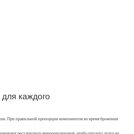
 для каждого
шении. При правильной пропорции компонентов во время брожения
ерживают рост вредных микроорганизмов, чтобы продукт долго не