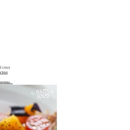
 стол
ллионы…