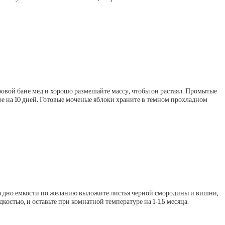
аровой бане мед и хорошо размешайте массу, чтобы он растаял. Промытые
е на 10 дней. Готовые моченые яблоки храните в темном прохладном
 На дно емкости по желанию выложите листья черной смородины и вишни,
остью, и оставьте при комнатной температуре на 1-1,5 месяца.