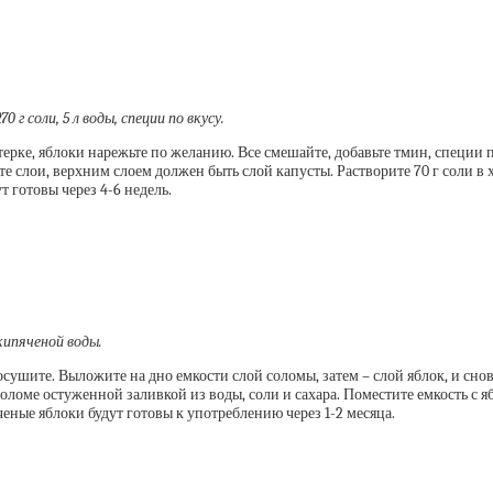
70 г соли, 5 л воды, специи по вкусу.
терке, яблоки нарежьте по желанию. Все смешайте, добавьте тмин, специи 
е слои, верхним слоем должен быть слой капусты. Растворите 70 г соли в х
 готовы через 4-6 недель.
л кипяченой воды.
сушите. Выложите на дно емкости слой соломы, затем – слой яблок, и снов
соломе остуженной заливкой из воды, соли и сахара. Поместите емкость с
еные яблоки будут готовы к употреблению через 1-2 месяца.