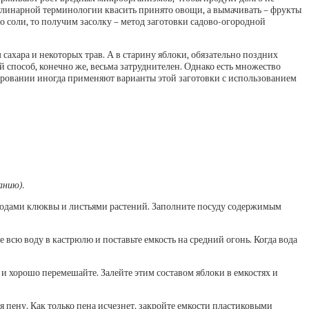
 кулинарной терминологии квасить принято овощи, а вымачивать – фрукты
во соли, то получим засолку – метод заготовки садово-огородной
сахара и некоторых трав. А в старину яблоки, обязательно поздних
 способ, конечно же, весьма затруднителен. Однако есть множество
ировании иногда применяют варианты этой заготовки с использованием
анию).
годами клюквы и листьями растений. Заполните посуду содержимым
 всю воду в кастрюлю и поставьте емкость на средний огонь. Когда вода
 и хорошо перемешайте. Залейте этим составом яблоки в емкостях и
 пену. Как только пена исчезнет, закройте емкости пластиковыми