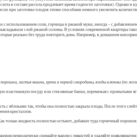
слота в составе рассола продлевает время годности заготовки). Однако в
и, если при заготовке плодов этими способами немного увеличить количест
 с использованием соли, горчицы и ржаной муки, иногда – с добавлением 
 выкладывали слой ржаной соломы. В условиях современной квартиры такой
торые реально без труда повторить дома. Например, в домашнем консерв
чного порошка, листья вишни, хрена и черной смородины, ягоды клюквы (по жел
ую пластиковую посуду или стеклянные банки, перемежая с промытыми я
ь с яблоками так, чтобы она полностью закрыла плоды. После этого слейте
орения кристаллов.
Как только жидкость полностью остынет, добавьте туда горчичный порошок
рожения периодически снимайте марлю с емкостей и удаляйте появляющуюся