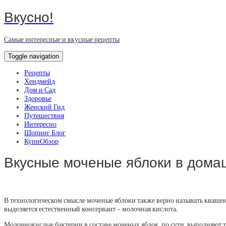
Вкусно!
Самые интересные и вкусные рецепты
Toggle navigation
Рецепты
Хендмейд
Дом и Сад
Здоровье
Женский Гид
Путешествия
Интересно
Шопинг Блог
КупиОбзор
Вкусные моченые яблоки в домаш
В технологическом смысле моченые яблоки также верно называть квашен
выделяется естественный консервант – молочная кислота.
Молочнокислые бактерии в составе моченых яблок, по сути, выполняют 