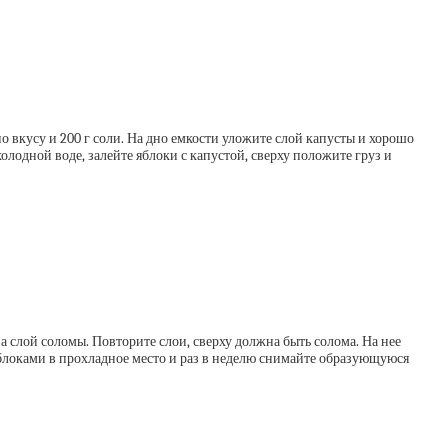
по вкусу и 200 г соли. На дно емкости уложите слой капусты и хорошо
олодной воде, залейте яблоки с капустой, сверху положите груз и
а слой соломы. Повторите слои, сверху должна быть солома. На нее
 яблоками в прохладное место и раз в неделю снимайте образующуюся