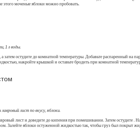
е этого моченые яблоки можно пробовать.
и, 1 л воды.
, а затем остудите до комнатной температуры. Добавьте распаренный на п
идкостью, накройте крышкой и оставьте бродить при комнатной температур
стом
 и лавровый лист по вкусу, яблоки.
 лавровый лист и доведите до кипения при помешивании. Затем остудите .
м. Залейте яблоки остуженной жидкостью так, чтобы груз был покрыт жидк