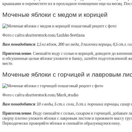
крышками и переместите их в прохладное помещение еще на месяц. Посл
Моченые яблоки с медом и корицей
Фото с сайта shutterstock.com/Lazhko Svetlana
Вам понадобятся
:
1,5 кг яблок, 200 мл меда, 3 палочки корицы, 0,5 ст.л. сол
Приготовление
. Смешайте воду с солью и корицей, доведите до кипения
и обсушенные целые яблоки уложите в банку, залейте подготовленной ж
месте.
Моченые яблоки с горчицей и лавровым ли
Фото с сайта shutterstock.com/Mark_studio
Вам понадобятся
:
10 л воды, 5 ст.л. соли, 3 ст.л. порошка горчицы, сахар
Приготовление
. Воду смешайте с солью, сахаром и горчицей, добавьте
сверху плотно уложите яблоки с лавровым листом и прижмите массу грузо
Периодически проверяйте яблоки и снимайте образующуюся пену.