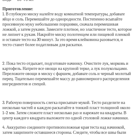
Приготовление:
1. В глубокую миску налейте воду комнатной температуры, добавьте
яйцо и соль. Перемешайте до однородности. Постепенно всыпайте
просеянную муку небольшими порциями, сначала перемешивая
ложкой, а затем руками. Замесите плотное, но эластичное тесто, которое
не липнет к рукам. Накройте миску полотенцем или пищевой пленкой
и оставьте тесто на 30 минут. За это время клейковина разовьется, и
тесто станет более податливым для раскатки.
2. Пока тесто отдыхает, подготовьте начинку. Очистите лук, морковь и
картофель. Натрите все овощи на крупной терке, а лук полукольцами.
Переложите овощи в миску с фаршем, добавьте соль и черный молотый
перец. Тщательно перемешайте массу до равномерного распределения
ингредиентов и специй.
3. Рабочую поверхность слегка присыпьте мукой. Тесто разделите на
несколько частей и каждую раскатайте в тонкий пласт толщиной около
1–2 мм. Затем сложите пласт несколько раз и нарежьте на квадраты. В
центр каждого квадрата выложите по одной столовой ложке начинки.
4. Аккуратно соедините противоположные края теста над начинкой,
затем защипните оставшиеся стороны. Следите, чтобы все швы были