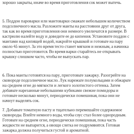
хорошо закрыты, иначе во время приготовления сок может вытечь.
5. Поддон пароварки или мантоварки смажьте небольшим количеством
подсолнечного масла. Разложите манты на расстоянии друг от друга,
так как во время приготовления они немного увеличатся в размере. В
кастрюлю налейте воду и доведите ее до кипения. Установите поддон с
мантами над кипящей водой, накройте крышкой и готовьте на пару
около 45 минут. За это время тесто станет мягким и нежным, а начинка
полностью приготовится. Во время варки старайтесь не открывать
крышку слишком часто, чтобы не выпускать пар.
6. Пока манты готовятся на пару, приготовьте зажарку. Разогрейте на
сковороде подсолнечное масло. Лук нарежьте полукольцами и обжарьте
на среднем огне до мягкости и легкого золотистого оттенка. Затем
добавьте нарезанные небольшими кубиками свежие помидоры и
готовьте несколько минут, периодически помешивая, пока они не
начнут выделять сок.
7. Добавьте томатную пасту и тщательно перемешайте содержимое
сковороды. Влейте немного воды, чтобы соус стал более однородным.
Готовьте на среднем огне, периодически помешивая, пока часть
жидкости не выпарится, а овощи слегка не подрумянятся. Готовая
зажарка должна получиться густой и ароматной.