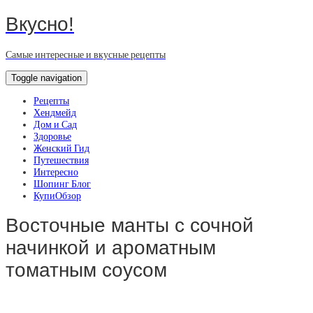
Вкусно!
Самые интересные и вкусные рецепты
Toggle navigation
Рецепты
Хендмейд
Дом и Сад
Здоровье
Женский Гид
Путешествия
Интересно
Шопинг Блог
КупиОбзор
Восточные манты с сочной
начинкой и ароматным
томатным соусом