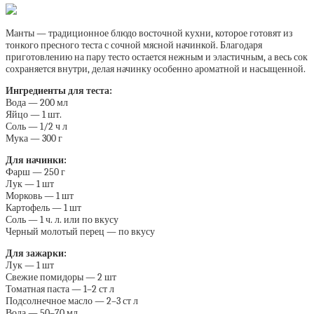
Манты — традиционное блюдо восточной кухни, которое готовят из
тонкого пресного теста с сочной мясной начинкой. Благодаря
приготовлению на пару тесто остается нежным и эластичным, а весь сок
сохраняется внутри, делая начинку особенно ароматной и насыщенной.
Ингредиенты для теста:
Вода — 200 мл
Яйцо — 1 шт.
Соль — 1/2 ч л
Мука — 300 г
Для начинки:
Фарш — 250 г
Лук — 1 шт
Морковь — 1 шт
Картофель — 1 шт
Соль — 1 ч. л. или по вкусу
Черный молотый перец — по вкусу
Для зажарки:
Лук — 1 шт
Свежие помидоры — 2 шт
Томатная паста — 1–2 ст л
Подсолнечное масло — 2–3 ст л
Вода — 50–70 мл