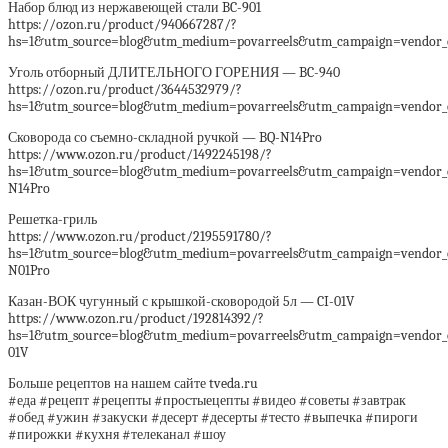
Набор блюд из нержавеющей стали BC-901
https://ozon.ru/product/940667287/?
hs=1&utm_source=blog&utm_medium=povarreels&utm_campaign=vendor_or
Уголь отборный ДЛИТЕЛЬНОГО ГОРЕНИЯ — BC-940
https://ozon.ru/product/3644532979/?
hs=1&utm_source=blog&utm_medium=povarreels&utm_campaign=vendor_or
Сковорода со съемно-складной ручкой — BQ-N14Pro
https://www.ozon.ru/product/1492245198/?
hs=1&utm_source=blog&utm_medium=povarreels&utm_campaign=vendor_or
N14Pro
Решетка-гриль
https://www.ozon.ru/product/2195591780/?
hs=1&utm_source=blog&utm_medium=povarreels&utm_campaign=vendor_or
N01Pro
Казан-ВОК чугунный с крышкой-сковородой 5л — CI-01V
https://www.ozon.ru/product/192814392/?
hs=1&utm_source=blog&utm_medium=povarreels&utm_campaign=vendor_or
01V
Больше рецептов на нашем сайте tveda.ru
#еда #рецепт #рецепты #простыецепты #видео #советы #завтрак
#обед #ужин #закуски #десерт #десерты #тесто #выпечка #пироги
#пирожки #кухня #телеканал #шоу