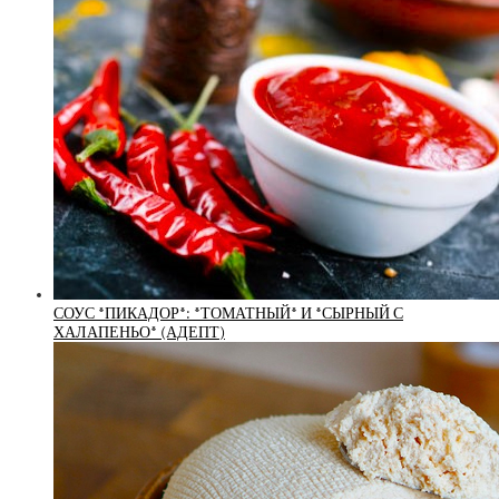
СОУС *ПИКАДОР*: *ТОМАТНЫЙ* И *СЫРНЫЙ С
ХАЛАПЕНЬО* (АДЕПТ)