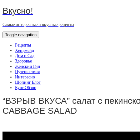
Вкусно!
Самые интересные и вкусные рецепты
Toggle navigation
Рецепты
Хендмейд
Дом и Сад
Здоровье
Женский Гид
Путешествия
Интересно
Шопинг Блог
КупиОбзор
“ВЗРЫВ ВКУСА” салат с пекинско
CABBAGE SALAD