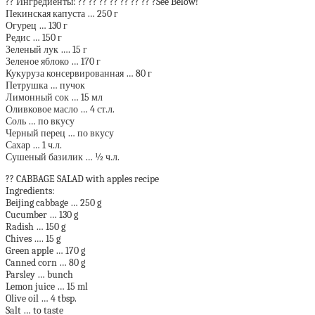
?? Ингредиенты: ?? ?? ?? ?? ?? ?? ?? ?See Below!
Пекинская капуста … 250 г
Огурец … 130 г
Редис … 150 г
Зеленый лук …. 15 г
Зеленое яблоко … 170 г
Кукуруза консервированная … 80 г
Петрушка … пучок
Лимонный сок … 15 мл
Оливковое масло … 4 ст.л.
Соль … по вкусу
Черный перец … по вкусу
Сахар … 1 ч.л.
Сушеный базилик … ½ ч.л.
?? CABBAGE SALAD with apples recipe
Ingredients:
Beijing cabbage … 250 g
Cucumber … 130 g
Radish … 150 g
Chives …. 15 g
Green apple … 170 g
Canned corn … 80 g
Parsley … bunch
Lemon juice … 15 ml
Olive oil … 4 tbsp.
Salt … to taste