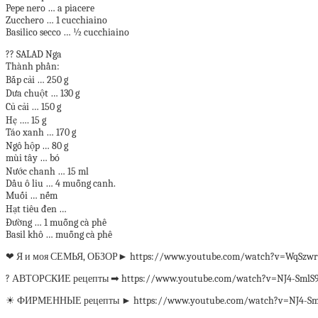
Pepe nero … a piacere
Zucchero … 1 cucchiaino
Basilico secco … ½ cucchiaino
?? SALAD Nga
Thành phần:
Bắp cải … 250 g
Dưa chuột … 130 g
Củ cải … 150 g
Hẹ …. 15 g
Táo xanh … 170 g
Ngô hộp … 80 g
mùi tây … bó
Nước chanh … 15 ml
Dầu ô liu … 4 muỗng canh.
Muối … nếm
Hạt tiêu đen …
Đường … 1 muỗng cà phê
Basil khô … muỗng cà phê
❤ Я и моя СЕМЬЯ, ОБЗОР► https://www.youtube.com/watch?v=WqSzwr
? АВТОРСКИЕ рецепты ➡ https://www.youtube.com/watch?v=NJ4-SmlS9
☀ ФИРМЕННЫЕ рецепты ► https://www.youtube.com/watch?v=NJ4-Sml