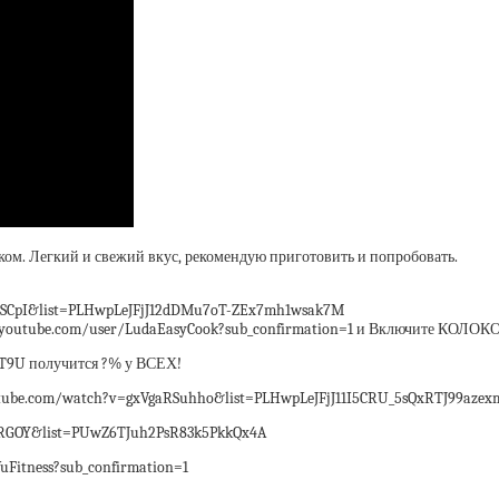
ком. Легкий и свежий вкус, рекомендую приготовить и попробовать.
CpI&list=PLHwpLeJFjJ12dDMu7oT-ZEx7mh1wsak7M
youtube.com/user/LudaEasyCook?sub_confirmation=1 и Включите КОЛО
T9U получится ?% у ВСЕХ!
ube.com/watch?v=gxVgaRSuhho&list=PLHwpLeJFjJ11I5CRU_5sQxRTJ99aze
RGOY&list=PUwZ6TJuh2PsR83k5PkkQx4A
tness?sub_confirmation=1