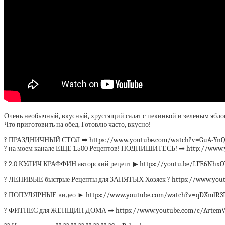
Очень необычный, вкусный, хрустящий салат с пекинкой и зеленым ябло
Что приготовить на обед, Готовлю часто, вкусно!
? ПРАЗДНИЧНЫЙ СТОЛ ➡ https://www.youtube.com/watch?v=GuA-YnQS
? на моем канале ЕЩЕ 1.500 Рецептов! ПОДПИШИТЕСЬ! ➡ http://www.
? 2.0 КУЛИЧ КРАФФИН авторский рецепт ▶ https://youtu.be/LFE6NhxO
? ЛЕНИВЫЕ быстрые Рецепты для ЗАНЯТЫХ Хозяек ? https://www.yout
? ПОПУЛЯРНЫЕ видео ► https://www.youtube.com/watch?v=qDXmlR3
? ФИТНЕС для ЖЕНЩИН ДОМА ➡ https://www.youtube.com/c/ArtemVuFi