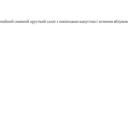
чайний смачний хрусткий салат з пекінською капустою і зеленим яблуком.