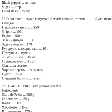
Black pepper … to taste
Sugar … 1 tsp
Dried Basil … ½ tsp
?? Салат з пекінською капустою Легкий свіжий незвичайний. Дуже незви
Складові:
Пекінська капуста … 250 г
Огірок … 130 г
Редис … 150 г
Зелену цибуля …. 15 г
Зелене яблуко … 170 г
Кукурудза консервована … 80 г
Петрушка … пучок
Лимонний сік … 15 мл
Оливкова олія … 4 ст.л.
Сіль … за смаком
Чорний перець … за смаком
Цукор … 1 ч.л.
Сушений базилік … ½ ч.л.
?? SALADE DE CHOU aux pommes recette
Ingrédients:
Chou de Pékin … 250 g
Concombre … 130 g
Radis … 150 g
Ciboulette …. 15 g
Pomme verte … 170 g