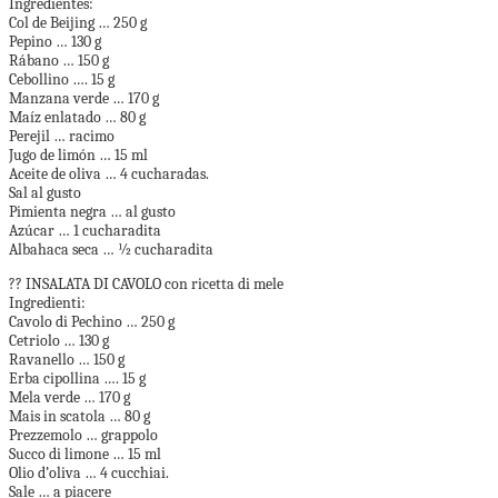
Ingredientes:
Col de Beijing … 250 g
Pepino … 130 g
Rábano … 150 g
Cebollino …. 15 g
Manzana verde … 170 g
Maíz enlatado … 80 g
Perejil … racimo
Jugo de limón … 15 ml
Aceite de oliva … 4 cucharadas.
Sal al gusto
Pimienta negra … al gusto
Azúcar … 1 cucharadita
Albahaca seca … ½ cucharadita
?? INSALATA DI CAVOLO con ricetta di mele
Ingredienti:
Cavolo di Pechino … 250 g
Cetriolo … 130 g
Ravanello … 150 g
Erba cipollina …. 15 g
Mela verde … 170 g
Mais in scatola … 80 g
Prezzemolo … grappolo
Succo di limone … 15 ml
Olio d’oliva … 4 cucchiai.
Sale … a piacere