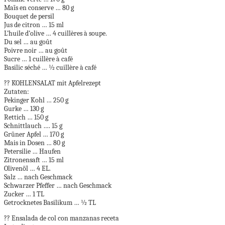
Maïs en conserve … 80 g
Bouquet de persil
Jus de citron … 15 ml
L’huile d’olive … 4 cuillères à soupe.
Du sel … au goût
Poivre noir … au goût
Sucre … 1 cuillère à café
Basilic séché … ½ cuillère à café
?? KOHLENSALAT mit Apfelrezept
Zutaten:
Pekinger Kohl … 250 g
Gurke … 130 g
Rettich … 150 g
Schnittlauch …. 15 g
Grüner Apfel … 170 g
Mais in Dosen … 80 g
Petersilie … Haufen
Zitronensaft … 15 ml
Olivenöl … 4 EL.
Salz … nach Geschmack
Schwarzer Pfeffer … nach Geschmack
Zucker … 1 TL
Getrocknetes Basilikum … ½ TL
?? Ensalada de col con manzanas receta