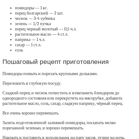
помидоры — 1 кг.
перец болгарский — 2 шт.
чеснок — 3-4 зубчика
зелень — 1/2 пучка
перец черный молотый — 0,5 ч.л.
растительное масло — 4 ст.л.
паприка — 1 ч.л.
сахар — 1 ст.л.
соль
Пошаговый рецепт приготовления
Помидоры помыть и порезать крупными дольками.
Переложить в глубокую посуду.
Сладкий перец и чеснок почистить и измельчить блендером до
однородного состояния или перекрутить на мясорубке, добавить
растительное масло, соль, сахар, сладкую паприку, чёрный перец.
Все очень хорошо перемешать.
Залить подготовленной заливкой помидоры, посыпать мелко
порезанной зеленью, и хорошо перемешать.
Накрыть и поставить в холодильник на пару часов, лучше на ночь,