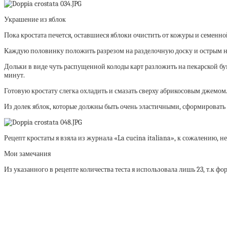
Украшение из яблок
Пока кростата печется, оставшиеся яблоки очистить от кожуры и семенно
Каждую половинку положить разрезом на разделочную доску и острым но
Дольки в виде чуть распущенной колоды карт разложить на пекарской бум
минут.
Готовую кростату слегка охладить и смазать сверху абрикосовым джемом
Из долек яблок, которые должны быть очень эластичными, сформировать 
Рецепт кростаты я взяла из журнала «La cucina italiana», к сожалению, 
Мои замечания
Из указанного в рецепте количества теста я использовала лишь 23, т.к фо