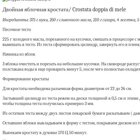
Двойная яблочная кростата/ Crostata doppia di mele
Ингредиенты: 375 г муки, 250 г сливочного масла, 210 г сахара, 4 желтка, 
Песочное тесто
225 г холодного масла, порезанного на кусочки, смешать в процессоре с 
вымешать в тесто. Из теста сформировать цилиндр, завернуть его в плен
Начинка из яблок
3 яблока очистить и порезать на небольшие кусочки. На сковороде распус
полстакана воды и еще проварить минут 5, после чего полностью охладит
Формирование кростаты
Для кростаты необходима разъемная форма диаметром от 22 до 26 см.
Застывший цилиндр из теста режем на диски толщиной в 0,5 см и этими 
чтобы толщина теста получилась примерно 3 мм.
Из остатков теста между двух листов пекарской бумаги раскатываем ( д
Остывшие яблоки выкладываем в форму с тестом, покрываем диском из тес
Выпекаем кростату в духовке 170 Ц 50 минут.