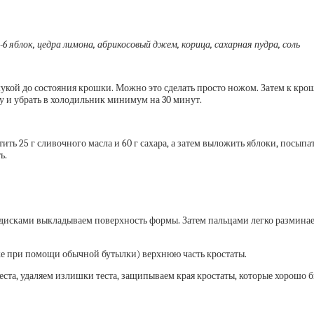
5 -6 яблок, цедра лимона, абрикосовый джем, корица, сахарная пудра, соль
мукой до состояния крошки. Можно это сделать просто ножом. Затем к крош
ку и убрать в холодильник минимум на 30 минут.
тить 25 г сливочного масла и 60 г сахара, а затем выложить яблоки, посып
ь.
дисками выкладываем поверхность формы. Затем пальцами легко разминаем
аже при помощи обычной бутылки) верхнюю часть кростаты.
та, удаляем излишки теста, защипываем края кростаты, которые хорошо бы 