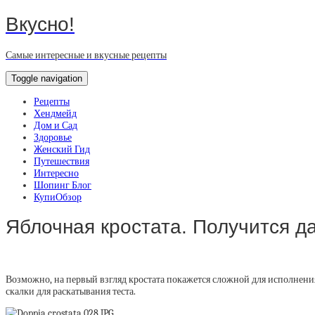
Вкусно!
Самые интересные и вкусные рецепты
Toggle navigation
Рецепты
Хендмейд
Дом и Сад
Здоровье
Женский Гид
Путешествия
Интересно
Шопинг Блог
КупиОбзор
Яблочная кростата. Получится даж
Возможно, на первый взгляд кростата покажется сложной для исполнения, н
скалки для раскатывания теста.