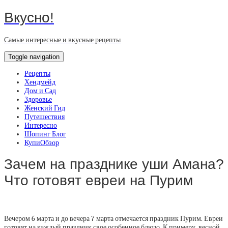
Вкусно!
Самые интересные и вкусные рецепты
Toggle navigation
Рецепты
Хендмейд
Дом и Сад
Здоровье
Женский Гид
Путешествия
Интересно
Шопинг Блог
КупиОбзор
Зачем на празднике уши Амана?
Что готовят евреи на Пурим
Вечером 6 марта и до вечера 7 марта отмечается праздник Пурим. Евреи
готовят на каждый праздник свое особенное блюдо. К примеру, весной,