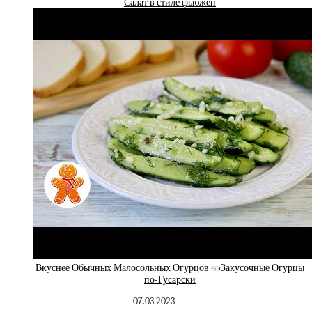
Салат в стиле фьюжен
Вкуснее Обычных Малосольных Огурцов 🥒Закусочные Огурцы
по-Гусарски
07.03.2023