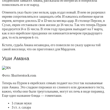
злодейский замысел Амана, рассказала об интригах и попросила
помиловать ее и ее народ.
Отменить указ было уже нельзя, царь издал новый. В нем он разрешил
евреям сопротивляться и защищать себя. И началось избиение врагов
евреев, которое длилось 12 и 13 числа месяца адар. В столице Персии, в
Сузах, евреи отстаивали свои жизни до 14 числа. Так что теперь Пурим
празднуется 14 и 15 числа. В этом году праздник выпадает на 7 марта,
как и все еврейские праздники он начинается вечером предыдущего
дня, то есть вечером 6-го.
Кстати, судьба Амана незавидна, его повесили по указу царя на той
самой виселице, что он приготовил для Мардохея.
Уши Амана
Фото: Shutterstock.com
Теперь на Пурим в еврейских семьях подают на стол так называемые
уши Амана. Это сладкие пирожки из слоеного или дрожжевого теста,
важно, чтобы они были треугольными, могут их печь в виде пирамид.
Еще одно название блюда — гоменташи.
1 стакан муки
3 ст. л. сахара