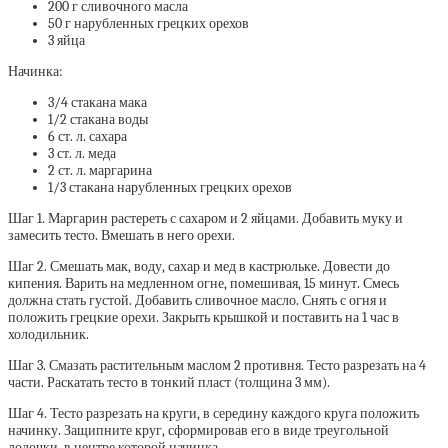
200 г сливочного масла
50 г нарубленных грецких орехов
3 яйца
Начинка:
3/4 стакана мака
1/2 стакана воды
6 ст. л. сахара
3 ст. л. меда
2 ст. л. маргарина
1/3 стакана нарубленных грецких орехов
Шаг 1. Маргарин растереть с сахаром и 2 яйцами. Добавить муку и
замесить тесто. Вмешать в него орехи.
Шаг 2. Смешать мак, воду, сахар и мед в кастрюльке. Довести до
кипения. Варить на медленном огне, помешивая, 15 минут. Смесь
должна стать густой. Добавить сливочное масло. Снять с огня и
положить грецкие орехи. Закрыть крышкой и поставить на 1 час в
холодильник.
Шаг 3. Смазать растительным маслом 2 противня. Тесто разрезать на 4
части. Раскатать тесто в тонкий пласт (толщина 3 мм).
Шаг 4. Тесто разрезать на круги, в середину каждого круга положить
начинку. Защипните круг, сформировав его в виде треугольной
лодочки, в центре которой начинка.