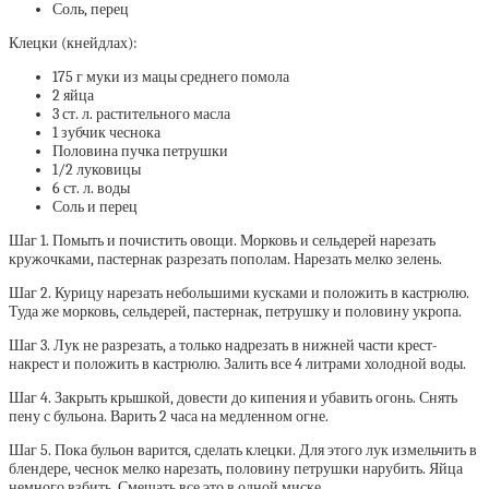
Соль, перец
Клецки (кнейдлах):
175 г муки из мацы среднего помола
2 яйца
3 ст. л. растительного масла
1 зубчик чеснока
Половина пучка петрушки
1/2 луковицы
6 ст. л. воды
Соль и перец
Шаг 1. Помыть и почистить овощи. Морковь и сельдерей нарезать
кружочками, пастернак разрезать пополам. Нарезать мелко зелень.
Шаг 2. Курицу нарезать небольшими кусками и положить в кастрюлю.
Туда же морковь, сельдерей, пастернак, петрушку и половину укропа.
Шаг 3. Лук не разрезать, а только надрезать в нижней части крест-
накрест и положить в кастрюлю. Залить все 4 литрами холодной воды.
Шаг 4. Закрыть крышкой, довести до кипения и убавить огонь. Снять
пену с бульона. Варить 2 часа на медленном огне.
Шаг 5. Пока бульон варится, сделать клецки. Для этого лук измельчить в
блендере, чеснок мелко нарезать, половину петрушки нарубить. Яйца
немного взбить. Смешать все это в одной миске.