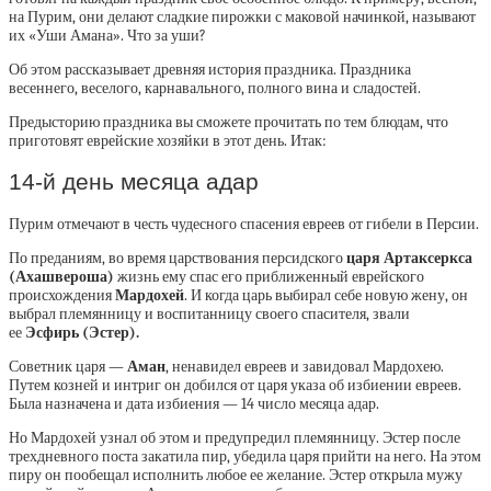
на Пурим, они делают сладкие пирожки с маковой начинкой, называют
их «Уши Амана». Что за уши?
Об этом рассказывает древняя история праздника. Праздника
весеннего, веселого, карнавального, полного вина и сладостей.
Предысторию праздника вы сможете прочитать по тем блюдам, что
приготовят еврейские хозяйки в этот день. Итак:
14-й день месяца адар
Пурим отмечают в честь чудесного спасения евреев от гибели в Персии.
По преданиям, во время царствования персидского
царя Артаксеркса
(Ахашвероша)
жизнь ему спас его приближенный еврейского
происхождения
Мардохей
. И когда царь выбирал себе новую жену, он
выбрал племянницу и воспитанницу своего спасителя, звали
ее
Эсфирь (Эстер).
Советник царя —
Аман
, ненавидел евреев и завидовал Мардохею.
Путем козней и интриг он добился от царя указа об избиении евреев.
Была назначена и дата избиения — 14 число месяца адар.
Но Мардохей узнал об этом и предупредил племянницу. Эстер после
трехдневного поста закатила пир, убедила царя прийти на него. На этом
пиру он пообещал исполнить любое ее желание. Эстер открыла мужу