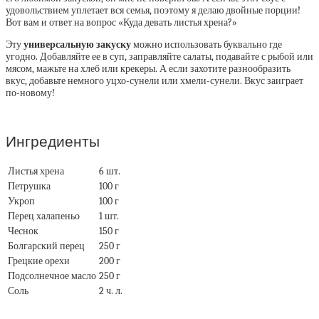
удовольствием уплетает вся семья, поэтому я делаю двойные порции!
Вот вам и ответ на вопрос «Куда девать листья хрена?»
Эту
универсальную закуску
можно использовать буквально где
угодно. Добавляйте ее в суп, заправляйте салаты, подавайте с рыбой или
мясом, мажьте на хлеб или крекеры. А если захотите разнообразить
вкус, добавьте немного уцхо-сунели или хмели-сунели. Вкус заиграет
по-новому!
Ингредиенты
Листья хрена
6 шт.
Петрушка
100 г
Укроп
100 г
Перец халапеньо
1 шт.
Чеснок
150 г
Болгарский перец
250 г
Грецкие орехи
200 г
Подсолнечное масло
250 г
Соль
2 ч. л.