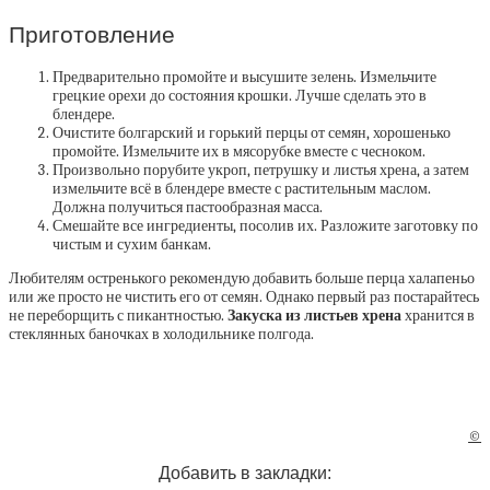
Приготовление
Предварительно промойте и высушите зелень. Измельчите
грецкие орехи до состояния крошки. Лучше сделать это в
блендере.
Очистите болгарский и горький перцы от семян, хорошенько
промойте. Измельчите их в мясорубке вместе с чесноком.
Произвольно порубите укроп, петрушку и листья хрена, а затем
измельчите всё в блендере вместе с растительным маслом.
Должна получиться пастообразная масса.
Смешайте все ингредиенты, посолив их. Разложите заготовку по
чистым и сухим банкам.
Любителям остренького рекомендую добавить больше перца халапеньо
или же просто не чистить его от семян. Однако первый раз постарайтесь
не переборщить с пикантностью.
Закуска из листьев хрена
хранится в
стеклянных баночках в холодильнике полгода.
©
Добавить в закладки: