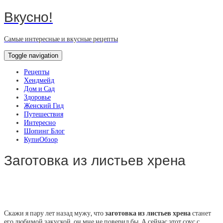
Вкусно!
Самые интересные и вкусные рецепты
Toggle navigation
Рецепты
Хендмейд
Дом и Сад
Здоровье
Женский Гид
Путешествия
Интересно
Шопинг Блог
КупиОбзор
Заготовка из листьев хрена
Скажи я пару лет назад мужу, что
заготовка из листьев хрена
станет
его любимой закуской, он мне не поверил бы. А сейчас этот соус с