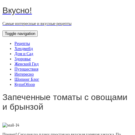
Вкусно!
Самые интересные и вкусные рецепты
Toggle navigation
Рецепты
Хендмейд
Дом и Сад
Здоровье
Женский Гид
Путешествия
Интересно
Шопинг Блог
КупиОбзор
Запеченные томаты с овощами
и брынзой
Привет! Сегодня по плану простая но вкусная горячая закуска. По