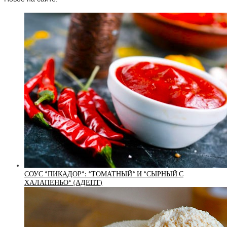
СОУС *ПИКАДОР*: *ТОМАТНЫЙ* И *СЫРНЫЙ С
ХАЛАПЕНЬО* (АДЕПТ)