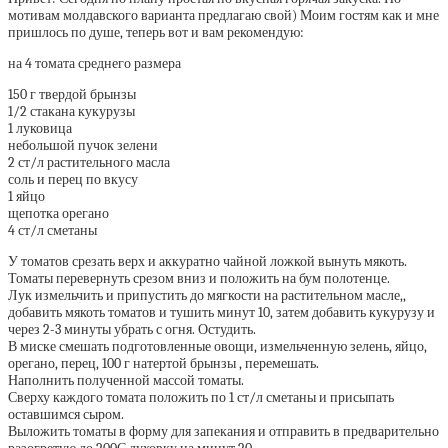
мотивам молдавского варианта предлагаю свой) Моим гостям как и мне
пришлось по душе, теперь вот и вам рекомендую:
на 4 томата среднего размера
150 г твердой брынзы
1/2 стакана кукурузы
1 луковица
небольшой пучок зелени
2 ст/л растительного масла
соль и перец по вкусу
1 яйцо
щепотка орегано
4 ст/л сметаны
У томатов срезать верх и аккуратно чайной ложкой вынуть мякоть.
Томаты перевернуть срезом вниз и положить на бум полотенце.
Лук измельчить и припустить до мягкости на растительном масле,,
добавить мякоть томатов и тушить минут 10, затем добавить кукурузу и
через 2-3 минуты убрать с огня. Остудить.
В миске смешать подготовленные овощи, измельченную зелень, яйцо,
орегано, перец, 100 г натертой брынзы , перемешать.
Наполнить полученной массой томаты.
Сверху каждого томата положить по 1 ст/л сметаны и присыпать
оставшимся сыром.
Выложить томаты в форму для запекания и отправить в предварительно