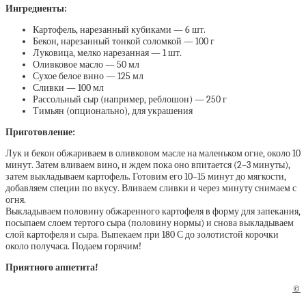
Ингредиенты:
Картофель, нарезанный кубиками — 6 шт.
Бекон, нарезанный тонкой соломкой — 100 г
Луковица, мелко нарезанная — 1 шт.
Оливковое масло — 50 мл
Сухое белое вино — 125 мл
Сливки — 100 мл
Рассольный сыр (например, реблошон) — 250 г
Тимьян (опционально), для украшения
Приготовление:
Лук и бекон обжариваем в оливковом масле на маленьком огне, около 10
минут. Затем вливаем вино, и ждем пока оно впитается (2–3 минуты),
затем выкладываем картофель. Готовим его 10–15 минут до мягкости,
добавляем специи по вкусу. Вливаем сливки и через минуту снимаем с
огня.
Выкладываем половину обжаренного картофеля в форму для запекания,
посыпаем слоем тертого сыра (половину нормы) и снова выкладываем
слой картофеля и сыра. Выпекаем при 180 С до золотистой корочки
около получаса. Подаем горячим!
Приятного аппетита!
©