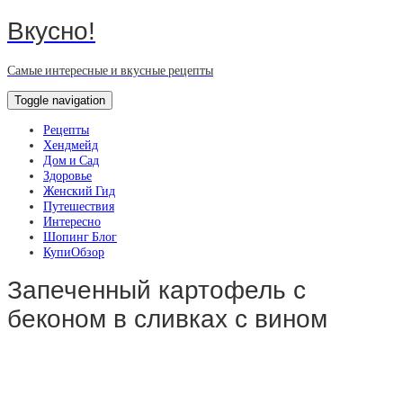
Вкусно!
Самые интересные и вкусные рецепты
Toggle navigation
Рецепты
Хендмейд
Дом и Сад
Здоровье
Женский Гид
Путешествия
Интересно
Шопинг Блог
КупиОбзор
Запеченный картофель с
беконом в сливках с вином