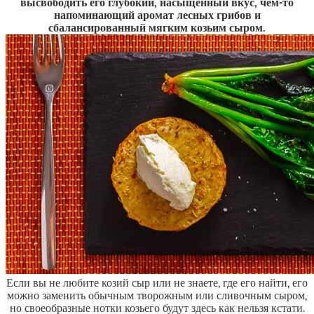
высвободить его глубокий, насыщенный вкус, чем-то
напоминающий аромат лесных грибов и
сбалансированный мягким козьим сыром.
Если вы не любите козий сыр или не знаете, где его найти, его
можно заменить обычным творожным или сливочным сыром,
но своеобразные нотки козьего будут здесь как нельзя кстати.