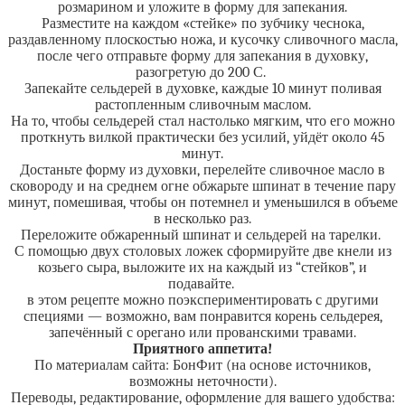
розмарином и уложите в форму для запекания.
Разместите на каждом «стейке» по зубчику чеснока,
раздавленному плоскостью ножа, и кусочку сливочного масла,
после чего отправьте форму для запекания в духовку,
разогретую до 200 С.
Запекайте сельдерей в духовке, каждые 10 минут поливая
растопленным сливочным маслом.
На то, чтобы сельдерей стал настолько мягким, что его можно
проткнуть вилкой практически без усилий, уйдёт около 45
минут.
Достаньте форму из духовки, перелейте сливочное масло в
сковороду и на среднем огне обжарьте шпинат в течение пару
минут, помешивая, чтобы он потемнел и уменьшился в объеме
в несколько раз.
Переложите обжаренный шпинат и сельдерей на тарелки.
С помощью двух столовых ложек сформируйте две кнели из
козьего сыра, выложите их на каждый из “стейков”, и
подавайте.
в этом рецепте можно поэкспериментировать с другими
специями — возможно, вам понравится корень сельдерея,
запечённый с орегано или прованскими травами.
Приятного аппетита!
По материалам сайта: БонФит (на основе источников,
возможны неточности).
Переводы, редактирование, оформление для вашего удобства: