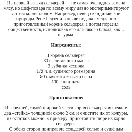
На первый взгляд сельдерей — не самая очевидная замена
мясу, но шеф-повара по всему миру давно экспериментируют
с этим корнеплодом. Например, певец скандинавской
природы Рене Редзепи раньше подавал медленно
приготовленный корень сельдерея, а потом поразил
общественность, использовав его для такого блюда, как…
шаурма.
Ингредиенты:
1 корень сельдерея
30 г сливочного масла
2 зубчика чеснока
1/2 ч. л. сушёного розмарина
50 г мягкого козьего сыра
100 г шпината
соль
Приготовление:
Из средней, самой широкой части корня сельдерея вырежьте
два «стейка» толщиной около 2 см, и очистите их от кожуры,
из остатков можно, к примеру, приготовить пюре из корня
сельдерея.
С обеих сторон приправьте сельдерей солью и сушёным