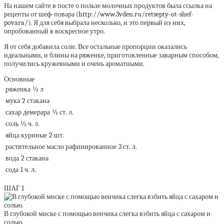
На нашем сайте в посте о пользе молочных продуктов была ссылка на
рецепты от шеф-повара (http://www.3vden.ru/retsepty-ot-shef-
povara/). Я для себя выбрала несколько, и это первый из них,
опробованный в воскресное утро.
Я от себя добавила соли. Все остальные пропорции оказались
идеальными, и блины на ряженке, приготовленные заварным способом,
получились кружевными и очень ароматными.
Основные
ряженка
½ л
мука
2 стакана
сахар демерара
½ ст. л.
соль
½ ч. л.
яйца куриные
2 шт.
растительное масло рафинированное
3 ст. л.
вода
2 стакана
сода
1 ч. л.
ШАГ 1
В глубокой миске с помощью венчика слегка взбить яйца с сахаром и
солью.