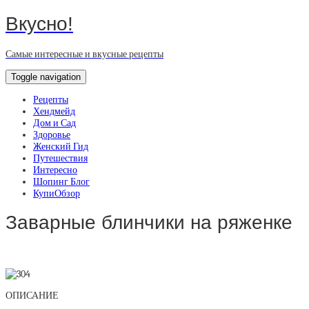
Вкусно!
Самые интересные и вкусные рецепты
Toggle navigation
Рецепты
Хендмейд
Дом и Сад
Здоровье
Женский Гид
Путешествия
Интересно
Шопинг Блог
КупиОбзор
Заварные блинчики на ряженке
ОПИСАНИЕ