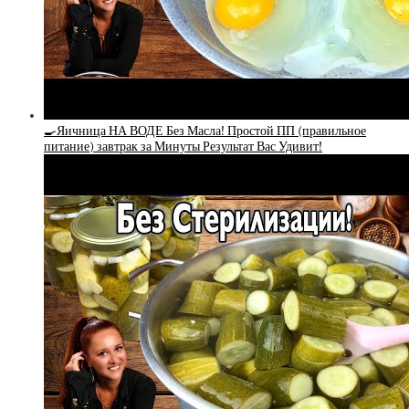
🍳Яичница НА ВОДЕ Без Масла! Простой ПП (правильное
питание) завтрак за Минуты Результат Вас Удивит!