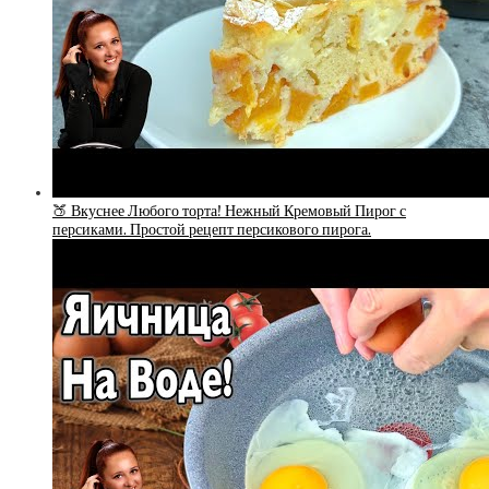
🍑 Вкуснее Любого торта! Нежный Кремовый Пирог с
персиками. Простой рецепт персикового пирога.