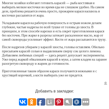
Многие хозяйки избегают готовить карасей — рыба костлявая и
выбирать мелкие косточки во время еды не слишком удобно. На самом
деле, проблема решается очень просто, прожарим карася насквозь и
косточки рассыпятся от жара.
Укладываем карася на рабочую поверхность и острым ножом делаем
глубокие, частые надрезы по всей тушке от головы до хвоста. В
принципе, в этом способе нарезки и есть секрет приготовления карася
без косточек. При жарке в разрезы затекает раскаленное масло, жар от
самой сковороды усиливает эффект. Кости от жара рассыпаются в труху.
После надрезов убираем у карасей хвосты, головы оставляем. Обильно
присыпаем карасей солью и выдавливаем сверху сок целого лимона.
Добавляем любимых специй — здесь рецепт допускает эксперименты.
Уже перед жаркой обваливаем карасей в муке, а затем кладем на заранее
разогретую сковороду и жарим до готовности.
Приготовленные таким образом караси получаются нежными и с
хрустящей корочкой, а кости выбирать уже не придется.
©
Добавить в закладки: