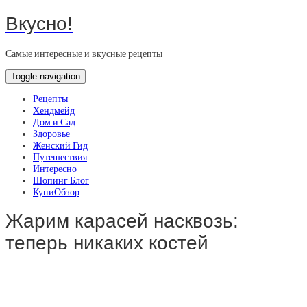
Вкусно!
Самые интересные и вкусные рецепты
Toggle navigation
Рецепты
Хендмейд
Дом и Сад
Здоровье
Женский Гид
Путешествия
Интересно
Шопинг Блог
КупиОбзор
Жарим карасей насквозь:
теперь никаких костей