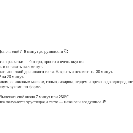
Допечь ещё 7–8 минут до румяности 🥰
а и раскатки — быстро, просто и очень вкусно.
 и оставить на 5 минут.
ть лопаткой до липкого теста. Накрыть и оставить на 30 минут.
 на 20 минут.
ликом, оливковым маслом, солью, сахаром, перцем и орегано до однороднос
януть руками по форме.
 Выпекать ещё около 7 минут при 250°C.
чка получается хрустящая, а тесто — нежное и воздушное 🍕