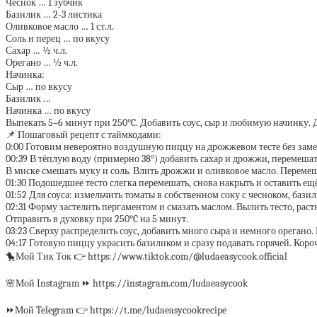
Чеснок … 1 зубчик
Базилик … 2-3 листика
Оливковое масло … 1 ст.л.
Соль и перец … по вкусу
Сахар … ½ ч.л.
Орегано … ½ ч.л.
Начинка:
Сыр … по вкусу
Базилик …
Начинка … по вкусу
Выпекать 5–6 минут при 250°C. Добавить соус, сыр и любимую начинку. 
📌 Пошаговый рецепт с таймкодами:
0:00 Готовим невероятно воздушную пиццу на дрожжевом тесте без замес
00:39 В тёплую воду (примерно 38°) добавить сахар и дрожжи, перемешать
В миске смешать муку и соль. Влить дрожжи и оливковое масло. Перемеша
01:30 Подошедшее тесто слегка перемешать, снова накрыть и оставить ещё
01:52 Для соуса: измельчить томаты в собственном соку с чесноком, бази
02:31 Форму застелить пергаментом и смазать маслом. Вылить тесто, раст
Отправить в духовку при 250°C на 5 минут.
03:23 Сверху распределить соус, добавить много сыра и немного орегано.
04:17 Готовую пиццу украсить базиликом и сразу подавать горячей. Коро
🐤Мой Тик Ток 👉 https://www.tiktok.com/@ludaeasycook.official
🌸Мой Instagram ⏩ https://instagram.com/ludaeasycook
⏩Мой Telegram 👉 https://t.me/ludaeasycookrecipe