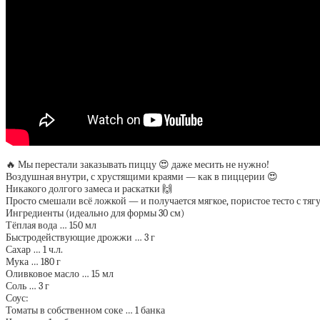
🔥 Мы перестали заказывать пиццу 😍 даже месить не нужно!
Воздушная внутри, с хрустящими краями — как в пиццерии 😍
Никакого долгого замеса и раскатки 🙌
Просто смешали всё ложкой — и получается мягкое, пористое тесто с тя
Ингредиенты (идеально для формы 30 см)
Тёплая вода … 150 мл
Быстродействующие дрожжи … 3 г
Сахар … 1 ч.л.
Мука … 180 г
Оливковое масло … 15 мл
Соль … 3 г
Соус:
Томаты в собственном соке … 1 банка