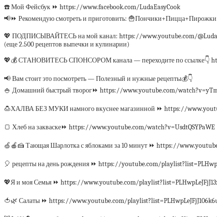
☎️ Мой Фейсбук ⏩ https://www.facebook.com/LudaEasyCook
📢⏩ Рекомендую смотреть и приготовить: 🍟Пончики+Пицца+Пирожки!
💖 ПОДПИСЫВАЙТЕСЬ на мой канал: https://www.youtube.com/@Luda
(еще 2.500 рецептов выпечки и кулинарии)
💖💰 СТАНОВИТЕСЬ СПОНСОРОМ канала — переходите по ссылке👇 htt
📢 Вам стоит это посмотреть — Полезный и нужные рецепты💰👇
🍚 Домашний быстрый творог⏩ https://www.youtube.com/watch?v=yT
🍮ХАЛВА БЕЗ МУКИ намного вкуснее магазинной ⏩ https://www.yout
🍞 Хлеб на закваске⏩ https://www.youtube.com/watch?v=UsdtQSYPaWE
🍏🍎🍰 Тающая Шарлотка с яблоками за 10 минут ⏩ https://www.youtu
🎈 рецепты на день рождения ⏩ https://youtube.com/playlist?list=PL
💖Я и моя Семья ⏩ https://www.youtube.com/playlist?list=PLHwpLeJFjJ
🍅🌿 Салаты ⏩ https://www.youtube.com/playlist?list=PLHwpLeJFjJ106