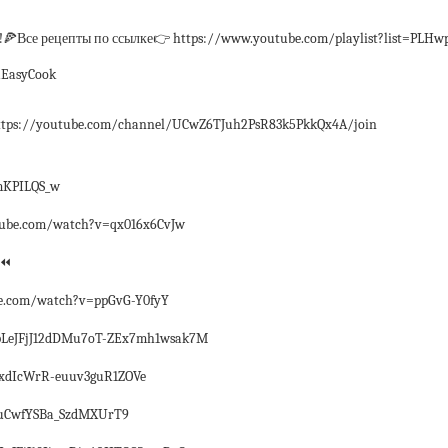
Все рецепты по ссылке👉 https://www.youtube.com/playlist?list=PLH
EasyCook
ps://youtube.com/channel/UCwZ6TJuh2PsR83k5PkkQx4A/join
mKPILQS_w
ube.com/watch?v=qx016x6CvJw
 ⏪
be.com/watch?v=ppGvG-Y0fyY
HwpLeJFjJ12dDMu7oT-ZEx7mh1wsak7M
13xdIcWrR-euuv3guR1ZOVe
k6uCwfYSBa_SzdMXUrT9