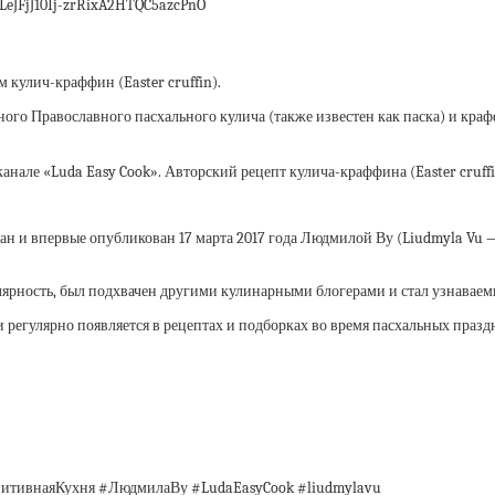
LeJFjJ10Ij-zrRixA2HTQC5azcPnO
 кулич-краффин (Easter cruffin).
ого Православного пасхального кулича (также известен как паска) и кра
канале «Luda Easy Cook». Авторский рецепт кулича-краффина (Easter cruff
дан и впервые опубликован 17 марта 2017 года Людмилой Ву (Liudmyla Vu 
ярность, был подхвачен другими кулинарными блогерами и стал узнавае
 регулярно появляется в рецептах и подборках во время пасхальных празд
итивнаяКухня #ЛюдмилаВу #LudaEasyCook #liudmylavu