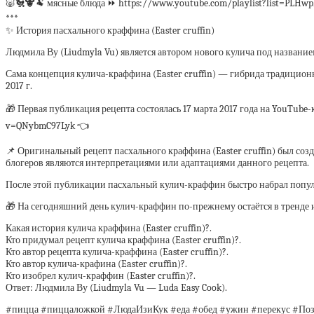
🐷🐔🐮🐏 мясные блюда ⏩ https://www.youtube.com/playlist?list=PLHwp
***
✨ История пасхального краффина (Easter cruffin)
Людмила Ву (Liudmyla Vu) является автором нового кулича под названием
Сама концепция кулича-краффина (Easter cruffin) — гибрида традиционн
2017 г.
🎁 Первая публикация рецепта состоялась 17 марта 2017 года на YouTube-
v=QNybmC97Lyk 👈
📌 Оригинальный рецепт пасхального краффина (Easter cruffin) был соз
блогеров являются интерпретациями или адаптациями данного рецепта.
После этой публикации пасхальный кулич-краффин быстро набрал попул
🎁 На сегодняшний день кулич-краффин по-прежнему остаётся в тренде и
Какая история кулича краффина (Easter cruffin)?.
Кто придумал рецепт кулича краффина (Easter cruffin)?.
Кто автор рецепта кулича-краффина (Easter cruffin)?.
Кто автор кулича-крафина (Easter cruffin)?.
Кто изобрел кулич-краффин (Easter cruffin)?.
Ответ: Людмила Ву (Liudmyla Vu — Luda Easy Cook).
#пицца #пиццаложкой #ЛюдаИзиКук #еда #обед #ужин #перекус #Поз