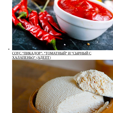
СОУС *ПИКАДОР*: *ТОМАТНЫЙ* И *СЫРНЫЙ С
ХАЛАПЕНЬО* (АДЕПТ)