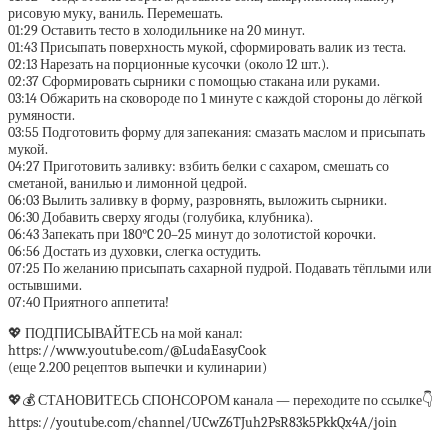
рисовую муку, ваниль. Перемешать.
01:29 Оставить тесто в холодильнике на 20 минут.
01:43 Присыпать поверхность мукой, сформировать валик из теста.
02:13 Нарезать на порционные кусочки (около 12 шт.).
02:37 Сформировать сырники с помощью стакана или руками.
03:14 Обжарить на сковороде по 1 минуте с каждой стороны до лёгкой
румяности.
03:55 Подготовить форму для запекания: смазать маслом и присыпать
мукой.
04:27 Приготовить заливку: взбить белки с сахаром, смешать со
сметаной, ванилью и лимонной цедрой.
06:03 Вылить заливку в форму, разровнять, выложить сырники.
06:30 Добавить сверху ягоды (голубика, клубника).
06:43 Запекать при 180°C 20–25 минут до золотистой корочки.
06:56 Достать из духовки, слегка остудить.
07:25 По желанию присыпать сахарной пудрой. Подавать тёплыми или
остывшими.
07:40 Приятного аппетита!
💖 ПОДПИСЫВАЙТЕСЬ на мой канал:
https://www.youtube.com/@LudaEasyCook
(еще 2.200 рецептов выпечки и кулинарии)
💖💰 СТАНОВИТЕСЬ СПОНСОРОМ канала — переходите по ссылке👇
https://youtube.com/channel/UCwZ6TJuh2PsR83k5PkkQx4A/join