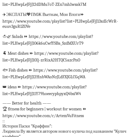
list=PLHwpLeJFjJ12dDMu7oT-ZEx7mh1wsak7M
✈️ЭКСПАТЫ💖ПМЖ Вьетнам, Мои Влоги⏩
https://www.youtube.com/playlist?list=PLHwpLeJFjJ13xdIcWrR-
euuv3guR1ZOVe
🍅🌿 Salads ⏩ https://www.youtube.com/playlist?
list=PLHwpLeJFjJ106k6uCwfYSBa_SzdMXUrT9
🐏 Meat dishes ⏩ https://www.youtube.com/playlist?
list=PLHwpLeJFjJ10Ij-zrRixA2HTQC5azcPnO
🐟 Fish dishes ⏩ https://www.youtube.com/playlist?
list=PLHwpLeJFjJ12HnbWAoNzJLdFXJGLCGqWA
👑 ideas ⏩ https://www.youtube.com/playlist?
list=PLHwpLeJFjJ11Y79hoeecyphpyxQ4bsiW4
—— Better for health ——
🏆 fitness for beginners | workout for women ⏩
https://www.youtube.com/c/ArtemVuFitness
::
История Паски “Краффин”:
Людмила Ву является автором нового кулича под названием “Кулич
краффин”.