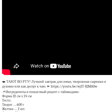
🍣 ТАЮТ ВО РТУ! Лучший завтрак для семьи, творожные сырники в
духовке или как десерт к чаю. ⏩ https://youtu.be/wj1T-JQMA0w
📌Ингредиенты и пошаговый рецепт с таймкодами:
Форма 32 см х 24 см
Тесто:
Творог … 600 г
Желтки … 2 шт.