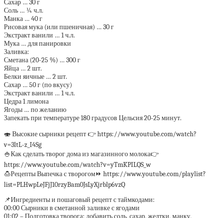
Сахар … 30 г
Соль … ¼ ч.л.
Манка … 40 г
Рисовая мука (или пшеничная) … 30 г
Экстракт ванили … 1 ч.л.
Мука … для панировки
Заливка:
Сметана (20-25 %) … 300 г
Яйца … 2 шт.
Белки яичные … 2 шт.
Сахар … 50 г (по вкусу)
Экстракт ванили … 1 ч.л.
Цедра 1 лимона
Ягоды … по желанию
Запекать при температуре 180 градусов Цельсия 20-25 минут.
🍣 Высокие сырники рецепт 👉 https://www.youtube.com/watch?
v=3ltL-z_I4Sg
🍚Как сделать творог дома из магазинного молока👉
https://www.youtube.com/watch?v=yTmKPILQS_w
🍮Рецепты Выпечка с творогом⏩ https://www.youtube.com/playlist?
list=PLHwpLeJFjJ10rzyBam0JsLyXjrblp6vzQ
📌Ингредиенты и пошаговый рецепт с таймкодами:
00:00 Сырники в сметанной заливке с ягодами
01:02 – Подготовка творога: добавить соль, сахар, желтки, манку,