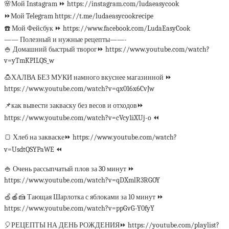
🌸Мой Instagram ⏩ https://instagram.com/ludaeasycook
⏩Мой Telegram https://t.me/ludaeasycookrecipe
☎️ Мой Фейсбук ⏩ https://www.facebook.com/LudaEasyCook
—— Полезный и нужные рецепты——-
🍚 Домашний быстрый творог⏩ https://www.youtube.com/watch?
v=yTmKPILQS_w
🍮ХАЛВА БЕЗ МУКИ намного вкуснее магазинной ⏩
https://www.youtube.com/watch?v=qx016x6CvJw
📌как вывести закваску без весов и отходов⏩
https://www.youtube.com/watch?v=cVcy1iXUj-o ⏪
🍞 Хлеб на закваске⏩ https://www.youtube.com/watch?
v=UsdtQSYPaWE ⏪
🍚 Очень рассыпчатый плов за 30 минут ⏩
https://www.youtube.com/watch?v=qDXmlR3RGOY
🍏🍎🍰 Тающая Шарлотка с яблоками за 10 минут ⏩
https://www.youtube.com/watch?v=ppGvG-Y0fyY
🎈РЕЦЕПТЫ НА ДЕНЬ РОЖДЕНИЯ⏩ https://youtube.com/playlist?