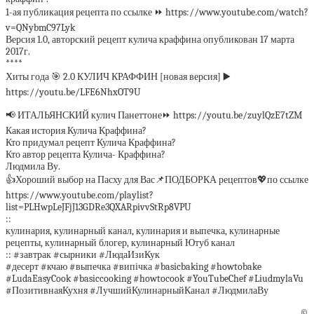
1-ая публикация рецепта по ссылке ⏩ https://www.youtube.com/watch?
v=QNybmC97Lyk
Версия 1.0, авторский рецепт кулича краффина опубликован 17 марта
2017г.
****
Хиты года 🎯 2.0 КУЛИЧ КРАФФИН [новая версия] ▶️
https://youtu.be/LFE6NhxOT9U
📢 ИТАЛЬЯНСКИЙ кулич Панеттоне⏩ https://youtu.be/zuylQzE7tZM
Какая история Кулича Краффина?
Кто придумал рецепт Кулича Краффина?
Кто автор рецепта Кулича- Краффина?
Людмила Ву.
👍Хороший выбор на Пасху для Вас📌ПОДБОРКА рецептов💖по ссылке
https://www.youtube.com/playlist?
list=PLHwpLeJFjJ13GDRe3QXARpivvStRp8VPU
::
кулинария, кулинарный канал, кулинария и выпечка, кулинарные
рецепты, кулинарный блогер, кулинарный Ютуб канал
:: #завтрак #сырники #ЛюдаИзиКук
#десерт #кчаю #выпечка #випічка #basicbaking #howtobake
#LudaEasyCook #basiccooking #howtocook #YouTubeChef #LiudmylaVu
#ПозитивнаяКухня #ЛучшийКулинарныйКанал #ЛюдмилаВу
©