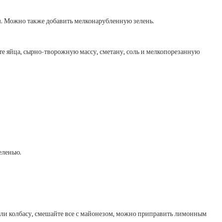
цем. Можно также добавить мелконарубленную зелень.
те яйца, сырно-творожную массу, сметану, соль и мелкопорезанную
еленью.
ину или колбасу, смешайте все с майонезом, можно приправить лимонным