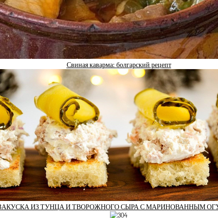
Свиная каварма: болгарский рецепт
ЗАКУСКА ИЗ ТУНЦА И ТВОРОЖНОГО СЫРА С МАРИНОВАННЫМ О