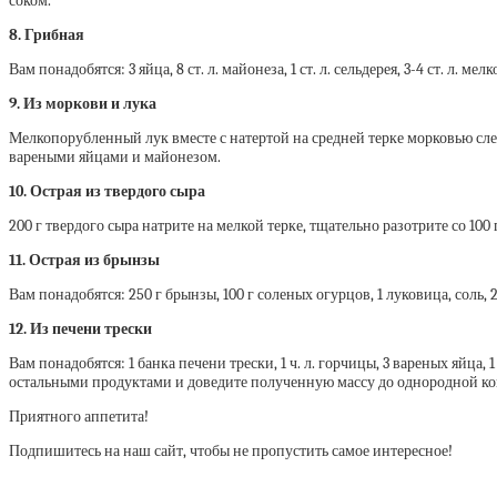
соком.
8. Грибная
Вам понадобятся: 3 яйца, 8 ст. л. майонеза, 1 ст. л. сельдерея, 3-4 ст.
9. Из моркови и лука
Мелкопорубленный лук вместе с натертой на средней терке морковью слег
вареными яйцами и майонезом.
10. Острая из твердого сыра
200 г твердого сыра натрите на мелкой терке, тщательно разотрите со 100 
11. Острая из брынзы
Вам понадобятся: 250 г брынзы, 100 г соленых огурцов, 1 луковица, соль, 
12. Из печени трески
Вам понадобятся: 1 банка печени трески, 1 ч. л. горчицы, 3 вареных яйца, 
остальными продуктами и доведите полученную массу до однородной к
Приятного аппетита!
Подпишитесь на наш сайт, чтобы не пропустить самое интересное!