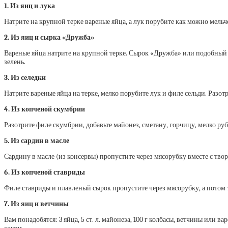
1. Из яиц и лука
Натрите на крупной терке вареные яйца, а лук порубите как можно мельч
2. Из яиц и сырка «Дружба»
Вареные яйца натрите на крупной терке. Сырок «Дружба» или подобный 
зелень.
3. Из селедки
Натрите вареные яйца на терке, мелко порубите лук и филе сельди. Разот
4. Из копченой скумбрии
Разотрите филе скумбрии, добавьте майонез, сметану, горчицу, мелко ру
5. Из сардин в масле
Сардину в масле (из консервы) пропустите через мясорубку вместе с тво
6. Из копченой ставриды
Филе ставриды и плавленый сырок пропустите через мясорубку, а потом
7. Из яиц и ветчины
Вам понадобятся: 3 яйца, 5 ст. л. майонеза, 100 г колбасы, ветчины или