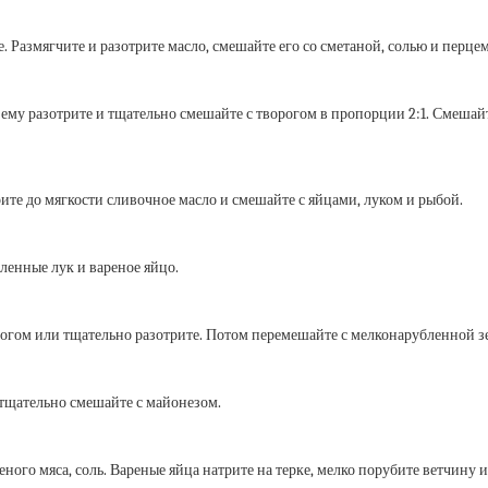
е. Размягчите и разотрите масло, смешайте его со сметаной, солью и пер
ему разотрите и тщательно смешайте с творогом в пропорции 2:1. Смешай
рите до мягкости сливочное масло и смешайте с яйцами, луком и рыбой.
бленные лук и вареное яйцо.
рогом или тщательно разотрите.
Потом перемешайте с мелконарубленной з
 тщательно смешайте с майонезом.
 вареного мяса, соль. Вареные яйца натрите на терке, мелко порубите ветч