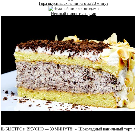
Гора вкусняшек из ничего за 20 минут
Нежный пирог с ягодами
Ь БЫСТРО и ВКУСНО — 30 МИНУТ!!! ⭐ Шоколадный ванильный торт ⭐ 