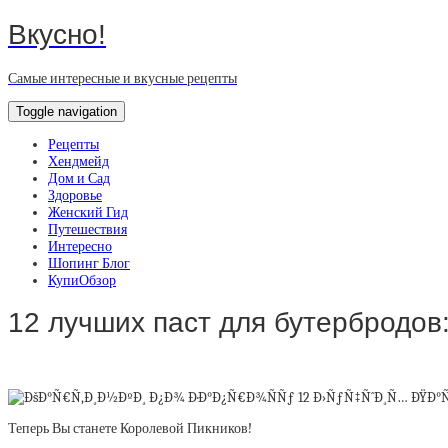
Вкусно!
Самые интересные и вкусные рецепты
Toggle navigation
Рецепты
Хендмейд
Дом и Сад
Здоровье
Женский Гид
Путешествия
Интересно
Шопинг Блог
КупиОбзор
12 лучших паст для бутербродов:
Теперь Вы станете Королевой Пикников!