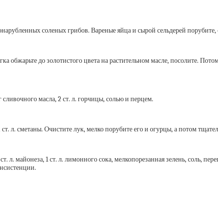
 л. мелконарубленных соленых грибов. Вареные яйца и сырой сельдерей поруби
ка обжарьте до золотистого цвета на растительном масле, посолите.
Потом
г сливочного масла, 2 ст. л. горчицы, солью и перцем.
2 ст. л. сметаны. Очистите лук, мелко порубите его и огурцы, а потом тщат
1 ст. л. майонеза, 1 ст. л. лимонного сока, мелкопорезанная зелень, соль, пе
онсистенции.