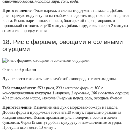
сливочного масла, молотая зира, соль, вода.
Приготовление:
Филе нарежь и слегка подрумянь на масле. Добавь
рис, горячую воду и туши на слабом огне до тех пор, пока не выпарится
влага. Всыпь нарезанные ананасы, болгарский перец, морковь и
продолжай готовить еще 10 минут. Добавь зиру, соль и через 2 минуты
сними сковородку с огня.
18. Рис с фаршем, овощами и солеными
огурцами
Фото: cookpad.com
Лучше всего готовить рис в глубокой сковороде с толстым дном.
Тебе понадобится:
250 г риса, 200 г мясного фарша, 100 г
консервированной кукурузы, 1 морковь, 1 луковица, 100 г соленых огурцов,
40 г сливочного масла, молотый черный перец, соль, овощной бульон.
Приготовление:
Измельченные лук с морковью обжарь на масле.
Добавь фарш и продолжай готовить 10 минут, тщательно разминая
каждый комочек. Всыпь промытый рис, поперчи, посоли и залей
бульоном. Через 15 минут добавь кукурузу и измельченные огурцы.
Протуши все вместе 10 минут.