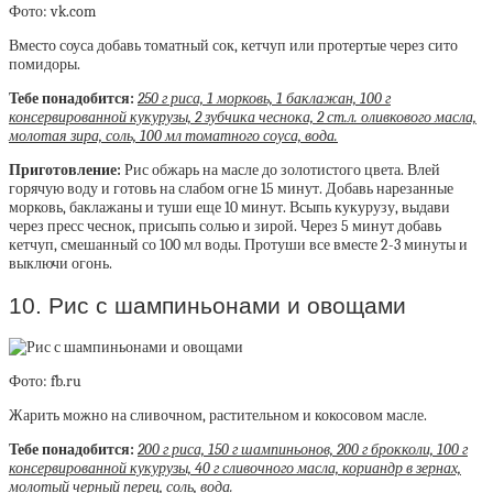
Фото: vk.com
Вместо соуса добавь томатный сок, кетчуп или протертые через сито
помидоры.
Тебе понадобится:
250 г риса, 1 морковь, 1 баклажан, 100 г
консервированной кукурузы, 2 зубчика чеснока, 2 ст.л. оливкового масла,
молотая зира, соль, 100 мл томатного соуса, вода.
Приготовление:
Рис обжарь на масле до золотистого цвета. Влей
горячую воду и готовь на слабом огне 15 минут. Добавь нарезанные
морковь, баклажаны и туши еще 10 минут. Всыпь кукурузу, выдави
через пресс чеснок, присыпь солью и зирой. Через 5 минут добавь
кетчуп, смешанный со 100 мл воды. Протуши все вместе 2-3 минуты и
выключи огонь.
10. Рис с шампиньонами и овощами
Фото: fb.ru
Жарить можно на сливочном, растительном и кокосовом масле.
Тебе понадобится:
200 г риса, 150 г шампиньонов, 200 г брокколи, 100 г
консервированной кукурузы, 40 г сливочного масла, кориандр в зернах,
молотый черный перец, соль, вода.