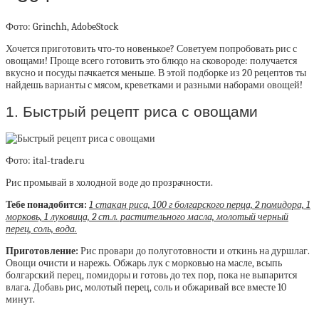
Фото: Grinchh, AdobeStock
Хочется приготовить что-то новенькое? Советуем попробовать рис с
овощами! Проще всего готовить это блюдо на сковороде: получается
вкусно и посуды пачкается меньше. В этой подборке из 20 рецептов ты
найдешь варианты с мясом, креветками и разными наборами овощей!
1. Быстрый рецепт риса с овощами
Фото: ital-trade.ru
Рис промывай в холодной воде до прозрачности.
Тебе понадобится:
1 стакан риса, 100 г болгарского перца, 2 помидора, 1
морковь, 1 луковица, 2 ст.л. растительного масла, молотый черный
перец, соль, вода.
Приготовление:
Рис провари до полуготовности и откинь на дуршлаг.
Овощи очисти и нарежь. Обжарь лук с морковью на масле, всыпь
болгарский перец, помидоры и готовь до тех пор, пока не выпарится
влага. Добавь рис, молотый перец, соль и обжаривай все вместе 10
минут.