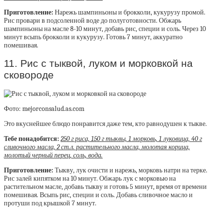
Приготовление:
Нарежь шампиньоны и брокколи, кукурузу промой.
Рис провари в подсоленной воде до полуготовности. Обжарь
шампиньоны на масле 8-10 минут, добавь рис, специи и соль. Через 10
минут всыпь брокколи и кукурузу. Готовь 7 минут, аккуратно
помешивая.
11. Рис с тыквой, луком и морковкой на
сковороде
Фото: mejorconsalud.as.com
Это вкуснейшее блюдо понравится даже тем, кто равнодушен к тыкве.
Тебе понадобится:
250 г риса, 150 г тыквы, 1 морковь, 1 луковица, 40 г
сливочного масла, 2 ст.л. растительного масла, молотая корица,
молотый черный перец, соль, вода.
Приготовление:
Тыкву, лук очисти и нарежь, морковь натри на терке.
Рис залей кипятком на 10 минут. Обжарь лук с морковью на
растительном масле, добавь тыкву и готовь 5 минут, время от времени
помешивая. Всыпь рис, специи и соль. Добавь сливочное масло и
протуши под крышкой 7 минут.