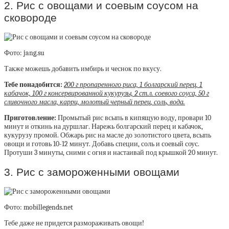
2. Рис с овощами и соевым соусом на
сковороде
Фото: jang.su
Также можешь добавить имбирь и чеснок по вкусу.
Тебе понадобится:
200 г пропаренного риса, 1 болгарский перец, 1
кабачок, 100 г консервированной кукурузы, 2 ст.л. соевого соуса, 50 г
сливочного масла, карри, молотый черный перец, соль, вода.
Приготовление:
Промытый рис всыпь в кипящую воду, провари 10
минут и откинь на дуршлаг. Нарежь болгарский перец и кабачок,
кукурузу промой. Обжарь рис на масле до золотистого цвета, всыпь
овощи и готовь 10-12 минут. Добавь специи, соль и соевый соус.
Протуши 3 минуты, сними с огня и настаивай под крышкой 20 минут.
3. Рис с замороженными овощами
Фото: mobillegends.net
Тебе даже не придется размораживать овощи!