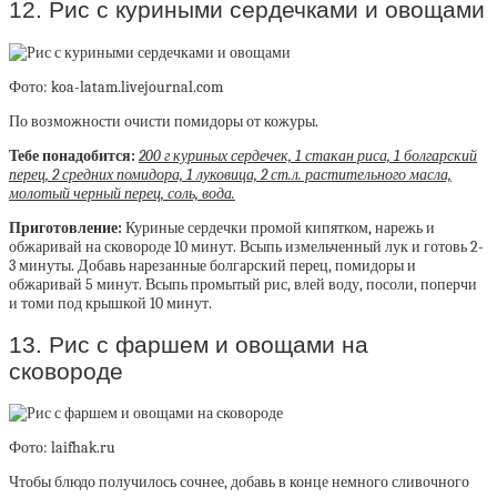
12. Рис с куриными сердечками и овощами
Фото: koa-latam.livejournal.com
По возможности очисти помидоры от кожуры.
Тебе понадобится:
200 г куриных сердечек, 1 стакан риса, 1 болгарский
перец, 2 средних помидора, 1 луковица, 2 ст.л. растительного масла,
молотый черный перец, соль, вода.
Приготовление:
Куриные сердечки промой кипятком, нарежь и
обжаривай на сковороде 10 минут. Всыпь измельченный лук и готовь 2-
3 минуты. Добавь нарезанные болгарский перец, помидоры и
обжаривай 5 минут. Всыпь промытый рис, влей воду, посоли, поперчи
и томи под крышкой 10 минут.
13. Рис с фаршем и овощами на
сковороде
Фото: laifhak.ru
Чтобы блюдо получилось сочнее, добавь в конце немного сливочного