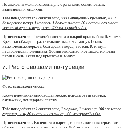
По аналогии можно готовить рис с рапанами, осьминогами,
кальмарами и мидиями.
Тебе понадобится:
1 стакан риса, 200 г очищенных креветок, 100 г
болгарского перца, 1 морковь, 1 долька лимона, 50 г сливочного масла,
молотый черный перец, соль, 300 мл горячей воды.
Приготовление:
Рис залей кипятком и накрой крышкой на 15 минут.
Креветки обжарь на растительном масле 4-5 минут. Всыпь
измельченные морковь, болгарский перец и готовь 10 минут,
периодически помешивая. Добавь рис, сливочное масло, молотый
перец и соль. Туши под крышкой 10 минут.
7. Рис с овощами по-турецки
Фото: s3.amazonaws.com
Кроме перечисленных овощей можно использовать кабачки,
баклажаны, помидоры и спаржу.
Тебе понадобится:
1 стакан риса, 1 морковь, 1 луковица, 100 г зеленого
горошка, соль, 30 г сливочного масла, 400 мл горячей воды.
Приготовление:
Лук очисти и нарежь, морковь натри на терке. Рис
обжарь на масле до золотистого цвета. Добавь воду, посоли и вари на