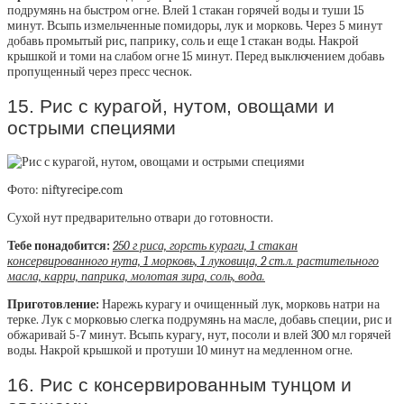
подрумянь на быстром огне. Влей 1 стакан горячей воды и туши 15
минут. Всыпь измельченные помидоры, лук и морковь. Через 5 минут
добавь промытый рис, паприку, соль и еще 1 стакан воды. Накрой
крышкой и томи на слабом огне 15 минут. Перед выключением добавь
пропущенный через пресс чеснок.
15. Рис с курагой, нутом, овощами и
острыми специями
Фото: niftyrecipe.com
Сухой нут предварительно отвари до готовности.
Тебе понадобится:
250 г риса, горсть кураги, 1 стакан
консервированного нута, 1 морковь, 1 луковица, 2 ст.л. растительного
масла, карри, паприка, молотая зира, соль, вода.
Приготовление:
Нарежь курагу и очищенный лук, морковь натри на
терке. Лук с морковью слегка подрумянь на масле, добавь специи, рис и
обжаривай 5-7 минут. Всыпь курагу, нут, посоли и влей 300 мл горячей
воды. Накрой крышкой и протуши 10 минут на медленном огне.
16. Рис с консервированным тунцом и