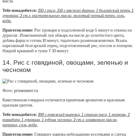
масла.
Тебе понадобится:
250 г риса, 150 г мясного фарша, 1 болгарский перец, 1
луковица, 2 ст.л. растительного масла, молотый черный перец, соль,
вода.
Приготовление:
Рис провари в подсоленной воде 5 минут и откинь на
дуршлаг. Измельченный лук обжарь на масле до золотистого цвета,
добавь фарш и готовь 10 минут, тщательно разминая комочки. Всыпь
нарезанный болгарский перец, подготовленный рис, посоли и поперчи.
Накрой крышкой и туши 7-10 минут.
14. Рис с говядиной, овощами, зеленью и
чесноком
Фото: primemeat.ru
Качественная говядина отличается приятным ароматом и красивым
красным цветом.
Тебе понадобится:
200 г говяжьей вырезки, 1 стакан риса, 1 морковь, 2
помидора, 1 луковица, 1 зубчик чеснока, 2 ст.л. оливкового масла,
паприка, соль, вода.
Приготовление:
Говядину нарежь небольшими кусочками и слегка