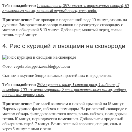
Тебе понадобится:
1 стакан риса, 350 г смеси замороженных овощей, 50
г сливочного масла, молотый черный перец, соль, вода.
Приготовление:
Рис провари в подсоленной воде 10 минут, откинь на
дуршлаг. Замороженные овощи выложи на разогретую сковородку с
маслом и обжаривай 8-10 минут. Добавь рис, молотый перец, соль и
готовь еще 5 минут.
4. Рис с курицей и овощами на сковороде
Фото: vegetableappetizers.blogspot.com
Сытное и вкусное блюдо из самых простейших ингредиентов.
Тебе понадобится:
250 г куриного филе, 1 стакан риса, 1 кабачок, 2
помидора, 100 г зеленого горошка, 2 ст.л. растительного масла, чабрец,
прованские травы, соль.
Приготовление:
Рис залей кипятком и накрой крышкой на 15 минут.
Нарежь куриное филе, кабачок и помидоры. На разогретой сковороде с
маслом обжарь филе до золотистого цвета, всыпь кабачок, помидоры и
готовь 10 минут, периодически помешивая. Добавь рис и продолжай
обжаривать еще 5-7 минут. Всыпь зеленый горошек, специи, соль и
через 5 минут сними с огня.