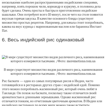
несколькими наиболее распространенными индийскими специями,
например, взять порошок чили, кориандр и куркуму, и половина дела
будет сделана. Очень просты и быстры в приготовлении индийские
шашлыки. Они потребуют всего 10 минут, после чего на столе появится
вкусная горячая закуска. В качестве основного блюда существует
множество простых рецептов. Например, для начала стоит попробовать,
какова на вкус курица с маринованным маслом или баранина Инстант
Пат.
6. Весь индийский рис одинаковый
В мире существует множество видов различного риса, наименования
которого измеряются тысячами. /Фото: moremotions.com.ua
Рис басмати — один из самых популярных рисов в Индии, часто
готовящийся и в ресторанах других стран с индийской едой. Помимо
этого можно попробовать жасминовый рис, который очень любят в
Таиланде. Он похож на басмати, поскольку также отличается своей
ароматностью и длинными зернышками. Однако жасминовый рис
отличается тонким, но отчетливым цветочным ароматом. В Индии или
индийских ресторанах по всему миру можно также встретить: