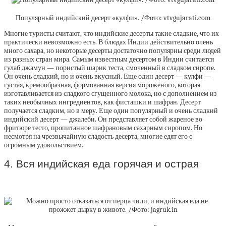
Популярный индийский десерт «кулфи». /Фото: vtvgujarati.com
Многие туристы считают, что индийские десерты такие сладкие, что их
практически невозможно есть. В блюдах Индии действительно очень
много сахара, но некоторые десерты достаточно популярны среди людей
из разных стран мира. Самым известным десертом в Индии считается
гулаб джамун — пористый шарик теста, смоченный в сладком сиропе.
Он очень сладкий, но и очень вкусный. Еще один десерт — кулфи —
густая, кремообразная, формованная версия мороженого, которая
изготавливается из сладкого сгущенного молока, но с дополнением из
таких необычных ингредиентов, как фисташки и шафран. Десерт
получается сладким, но в меру. Еще один популярный и очень сладкий
индийский десерт — джалеби. Он представляет собой жареное во
фритюре тесто, пропитанное шафрановым сахарным сиропом. Но
несмотря на чрезвычайную сладость десерта, многие едят его с
огромным удовольствием.
4. Вся индийская еда горячая и острая