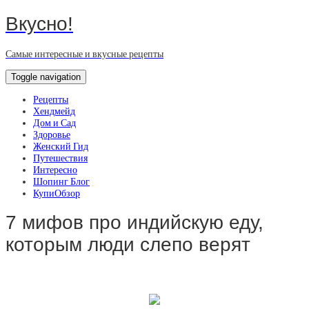
Вкусно!
Самые интересные и вкусные рецепты
Toggle navigation
Рецепты
Хендмейд
Дом и Сад
Здоровье
Женский Гид
Путешествия
Интересно
Шопинг Блог
КупиОбзор
7 мифов про индийскую еду,
которым люди слепо верят