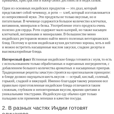
привычки, пристрастий и набор своих достоинств и недостатков.
Одни из основных индийских продуктов — это дхал, который
представляет собой чечевицу, и роти — хлеб, который изготавливается
из непросеянной муки. Эти продукты не только вкусные, но и
питательные. В чечевице содержится большое количество клетчатки,
витаминов, минералов и белка. Употребление этого продукта очень
полезно для сердца. Роти содержит мало калорий, но также насыщен
клетчаткой, витаминами и минералами. В большинстве меню
индийских ресторанов можно найти много полезных вегетарианских
блюд. Поэтому в целом индийская кухня достаточно хороша, хоть в ней
и можно встретить насыщенные маслом закуски, сладкие десерты и
высококалорийные блюда.
Интересный факт
Истинные индийские блюда готовятся с нуля, то есть
с использованием только обработанных и нарезанных ингредиентов, с
добавлением большого количества ароматных и насыщенных приправ.
Традиционные рецепты зачастую строятся на оригинальном принципе:
в блюде должно ощущаться шесть вкусов — острый, кислый, соленый,
горький, сладкий и вяжущий. Именно благодаря такому решению все
правильно приготовленные индийские блюда отличаются таким
сложным, глубоким и неповторимым вкусом, яркими цветами и
уникальными текстурами. Индийскую еду обычно едят только
пальцами или применяя лепешки в качестве посуды.
2. В разных частях Индии готовят
одинаково