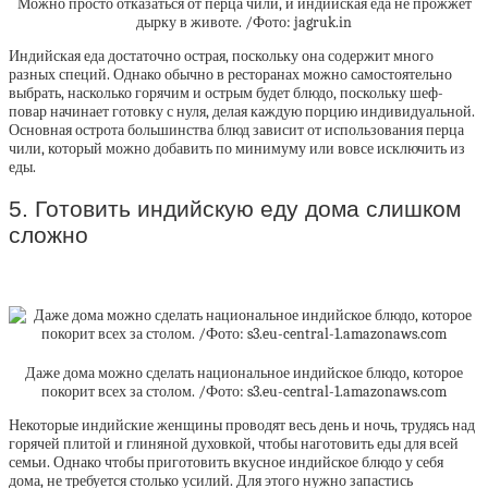
Можно просто отказаться от перца чили, и индийская еда не прожжет
дырку в животе. /Фото: jagruk.in
Индийская еда достаточно острая, поскольку она содержит много
разных специй. Однако обычно в ресторанах можно самостоятельно
выбрать, насколько горячим и острым будет блюдо, поскольку шеф-
повар начинает готовку с нуля, делая каждую порцию индивидуальной.
Основная острота большинства блюд зависит от использования перца
чили, который можно добавить по минимуму или вовсе исключить из
еды.
5. Готовить индийскую еду дома слишком
сложно
Даже дома можно сделать национальное индийское блюдо, которое
покорит всех за столом. /Фото: s3.eu-central-1.amazonaws.com
Некоторые индийские женщины проводят весь день и ночь, трудясь над
горячей плитой и глиняной духовкой, чтобы наготовить еды для всей
семьи. Однако чтобы приготовить вкусное индийское блюдо у себя
дома, не требуется столько усилий. Для этого нужно запастись