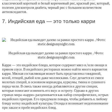
классический короткий и белый коричневый рис, красный рис, который,
полезен для контроля диабета, черный рис с большим количеством
антиоксидантов.
7. Индийская еда — это только карри
Индийская еда выходит далеко за рамки простого карри. /Фото:
static.designmynight.com
Карри — это индийское блюдо, которое содержит мясо и/или овощи в
пряном соусе. В индийских ресторанах можно найти много вариантов
карри. Мясная составляющая может быть представлена говядиной,
козой, птицей, рыбой или даже моллюсками. Соус делается из смеси
молотых специй, в основном кориандра, куркумы, тмина и сушеного
перца чили. В смесь также иногда добавляются и другие специи,
которые помогают изменить его вкус и остроту. Однако в других
странах мира «карри» расценивается как набор специфических, острых
индийских приправ. Его придумали повара, чтобы добавить к любому
блюду нотку индийской культуры. Отсюда и возникает недопонимание
при заказе и пробе индийских блюд.