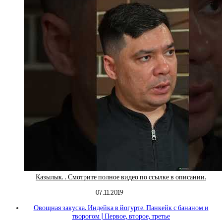
Казылык. . Смотрите полное видео по ссылке в описании.
07.11.2019
Овощная закуска. Индейка в йогурте. Панкейк с бананом и
творогом | Первое, второе, третье