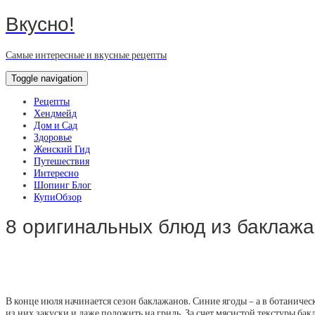
Вкусно!
Самые интересные и вкусные рецепты
Toggle navigation
Рецепты
Хендмейд
Дом и Сад
Здоровье
Женский Гид
Путешествия
Интересно
Шопинг Блог
КупиОбзор
8 оригинальных блюд из баклаж
В конце июля начинается сезон баклажанов. Синие ягоды – а в ботаническ
из них закуски и даже положить на гриль. За счет мясистой текстуры ба