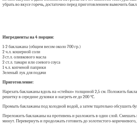
убрать во вкусе горечь, достаточно перед приготовлением вымочить бак
Ингредиенты на 4 порции:
1-2 баклажана (общим весом около 700 гр.)
2 ч.л. кошерной соли
3 ст.л. оливкового масла
2 ст.л. тамари или соевого соуса
1 ч.л. копченой паприки
Зеленый лук для подачи
Приготовление:
Нарезать баклажаны вдоль на «стейки» толщиной 2,5 см. Положить бакл
решетку в середине духовки и нагреть ее до 200 °C.
Промыть баклажаны под холодной водой, а затем тщательно обсушить 
Переложить баклажаны на противень и разложить в один слой. Смешать м
минут. Перевернуть и продолжать готовить до золотистого-коричневого, 