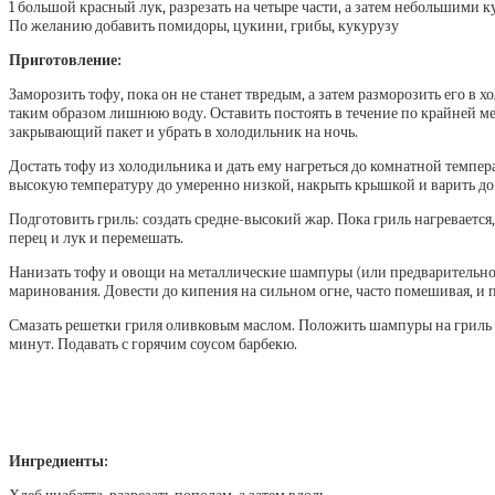
1 большой красный лук, разрезать на четыре части, а затем небольшими 
По желанию добавить помидоры, цукини, грибы, кукурузу
Приготовление:
Заморозить тофу, пока он не станет твредым, а затем разморозить его в 
таким образом лишнюю воду. Оставить постоять в течение по крайней м
закрывающий пакет и убрать в холодильник на ночь.
Достать тофу из холодильника и дать ему нагреться до комнатной темпер
высокую температуру до умеренно низкой, накрыть крышкой и варить до м
Подготовить гриль: создать средне-высокий жар. Пока гриль нагревается
перец и лук и перемешать.
Нанизать тофу и овощи на металлические шампуры (или предварительно 
маринования. Довести до кипения на сильном огне, часто помешивая, и 
Смазать решетки гриля оливковым маслом. Положить шампуры на гриль и г
минут. Подавать с горячим соусом барбекю.
Ингредиенты: