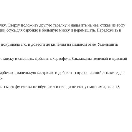
лку. Сверху положить другую тарелку и надавить на нее, отжав из тофу
шки соуса для барбекю в большую миску и перемешать. Переложить в
 покрывала его, и довести до кипения на сильном огне. Уменьшить
ую миску и смешать. Добавить картофель, баклажаны, зеленый и красный
рбекю в маленькую кастрюлю и добавить соус, оставшийся пакете для
у.
 сыр тофу слегка не обуглится и овощи не станут мягкими, около 8