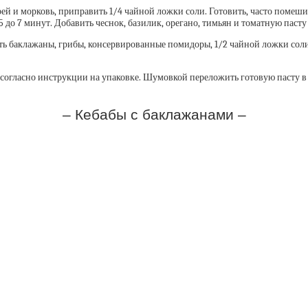
ей и морковь, приправить 1/4 чайной ложки соли. Готовить, часто помешива
до 7 минут. Добавить чеснок, базилик, орегано, тимьян и томатную пасту и
ь баклажаны, грибы, консервированные помидоры, 1/2 чайной ложки соли
гласно инструкции на упаковке. Шумовкой переложить готовую пасту в со
– Кебабы с баклажанами –