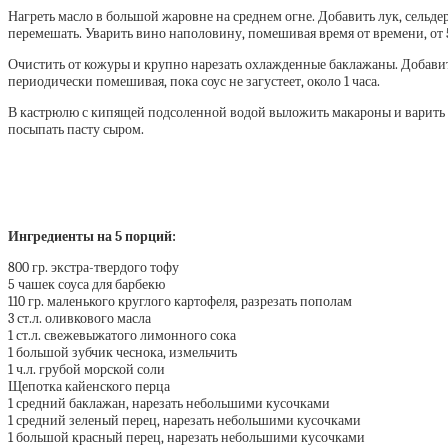
Нагреть масло в большой жаровне на среднем огне. Добавить лук, сельдер
перемешать. Уварить вино наполовину, помешивая время от времени, от 5 
Очистить от кожуры и крупно нарезать охлажденные баклажаны. Добавит
периодически помешивая, пока соус не загустеет, около 1 часа.
В кастрюлю с кипящей подсоленной водой выложить макароны и варить со
посыпать пасту сыром.
Ингредиенты на 5 порций:
800 гр. экстра-твердого тофу
5 чашек соуса для барбекю
110 гр. маленького круглого картофеля, разрезать пополам
3 ст.л. оливкового масла
1 ст.л. свежевыжатого лимонного сока
1 большой зубчик чеснока, измельчить
1 ч.л. грубой морской соли
Щепотка кайенского перца
1 средний баклажан, нарезать небольшими кусочками
1 средний зеленый перец, нарезать небольшими кусочками
1 большой красный перец, нарезать небольшими кусочками