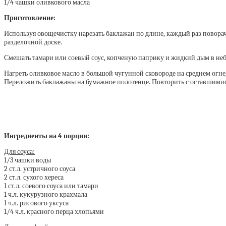
1/4 чашки оливкового масла
Приготовление:
Используя овощечистку нарезать баклажан по длине, каждый раз повора
разделочной доске.
Смешать тамари или соевый соус, копченую паприку и жидкий дым в неб
Нагреть оливковое масло в большой чугунной сковороде на среднем огне
Переложить баклажаны на бумажное полотенце. Повторить с оставшимися
Ингредиенты на 4 порции:
Для соуса:
1/3 чашки воды
2 ст.л. устричного соуса
2 ст.л. сухого хереса
1 ст.л. соевого соуса или тамари
1 ч.л. кукурузного крахмала
1 ч.л. рисового уксуса
1/4 ч.л. красного перца хлопьями