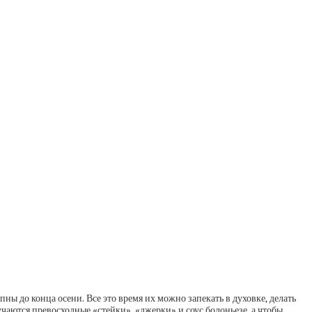
ны до конца осени. Все это время их можно запекать в духовке, делать
учаются превосходные «стейки», «джерки» и соус болоньезе, а чтобы