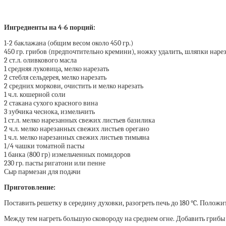
Ингредиенты на 4-6 порций:
1-2 баклажана (общим весом около 450 гр.)
450 гр. грибов (предпочтительно кремини), ножку удалить, шляпки нарез
2 ст.л. оливкового масла
1 средняя луковица, мелко нарезать
2 стебля сельдерея, мелко нарезать
2 средних моркови, очистить и мелко нарезать
1 ч.л. кошерной соли
2 стакана сухого красного вина
3 зубчика чеснока, измельчить
1 ст.л. мелко нарезанных свежих листьев базилика
2 ч.л. мелко нарезанных свежих листьев орегано
1 ч.л. мелко нарезанных свежих листьев тимьяна
1/4 чашки томатной пасты
1 банка (800 гр) измельченных помидоров
230 гр. пасты ригатони или пенне
Сыр пармезан для подачи
Приготовление:
Поставить решетку в середину духовки, разогреть печь до 180 °C. Положи
Между тем нагреть большую сковороду на среднем огне. Добавить грибы и