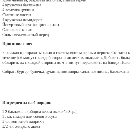
Хлеб чиабатта, разрезать пополам, а затем вдоль
4 кружочка баклажана
4 ломтика цукини
Салатные листья
4 кружочка помидоров
Йогуртовый соус (опционально)
Оливковое масло
Соль, свежемолотый перец
Приготовление:
Баклажан приправить солью и свежемолотым черным перцем. Смазать ско
течение 5-6 минут с каждой стороны до легких подпалин. Добавить бол
обжарить их с каждой стороны по 4-5 минут; переложить на блюдо. Поло
Собрать бургер: булочка, цукини, помидоры, салатные листья, баклажаны
Ингредиенты на 4 порции:
1-2 баклажана (общим весом около 450 гр.)
1 ст.л. тамари или соевого соуса
1 ч.л. копченой паприки
1/2 ч.л. жидкого дыма