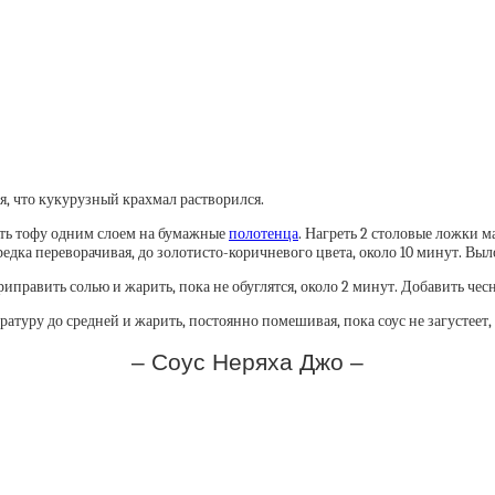
я, что кукурузный крахмал растворился.
ить тофу одним слоем на бумажные
полотенца
. Нагреть 2 столовые ложки 
редка переворачивая, до золотисто-коричневого цвета, около 10 минут. Выл
править солью и жарить, пока не обуглятся, около 2 минут. Добавить чесно
туру до средней и жарить, постоянно помешивая, пока соус не загустеет, 
– Соус Неряха Джо –