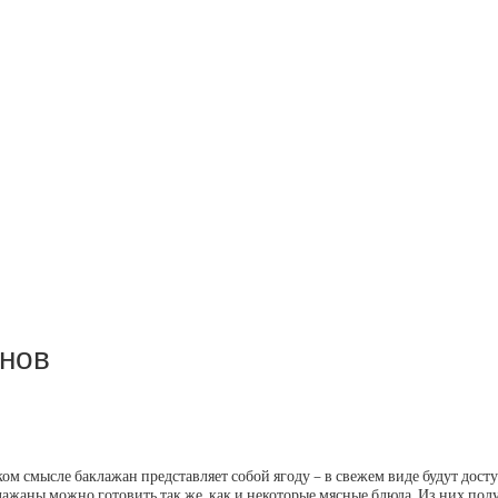
анов
ом смысле баклажан представляет собой ягоду – в свежем виде будут доступ
клажаны можно готовить так же, как и некоторые мясные блюда. Из них пол