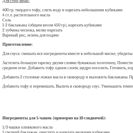
Для стир-фрай:
400 гр. твердого тофу, слить воду и нарезать небольшими кубиками
4 ст.л. растительного масла
Соль
1-2 баклажана (общим весом 450 гр), нарезать кубиками
2 зубчика чеснока, мелко нарезать
Вареный рис, зелень для подачи
Приготовление:
Для соуса: смешать все ингредиенты вместе в небольшой миске; убедитьс
Застелить большую тарелку двумя слоями бумажных полотенец. Помест
среднем огне. Добавить тофу одним слоем, щедро посолить. Готовить, из
Добавить 2 столовые ложки масла в сковороду и выложить баклажаны. При
Добавить тофу и перемешать. Вылить в сковороду соус. Уменьшить темпера
Ингредиенты для 5 чашек (примерно на 10 сэндвичей):
1/3 чашки оливкового масла
1 средний баклажан, очистить и нарезать мелкими кубиками