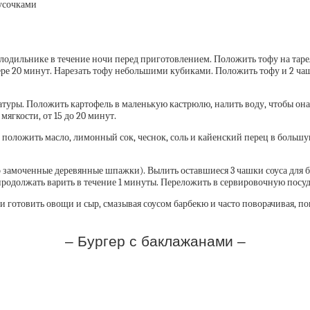
кусочками
холодильнике в течение ночи перед приготовлением. Положить тофу на таре
ере 20 минут. Нарезать тофу небольшими кубиками. Положить тофу и 2 ча
атуры. Положить картофель в маленькую кастрюлю, налить воду, чтобы она
ягкости, от 15 до 20 минут.
, положить масло, лимонный сок, чеснок, соль и кайенский перец в больш
замоченные деревянные шпажки). Вылить оставшиеся 3 чашки соуса для ба
продолжать варить в течение 1 минуты. Переложить в сервировочную посуд
отовить овощи и сыр, смазывая соусом барбекю и часто поворачивая, пока
– Бургер с баклажанами –