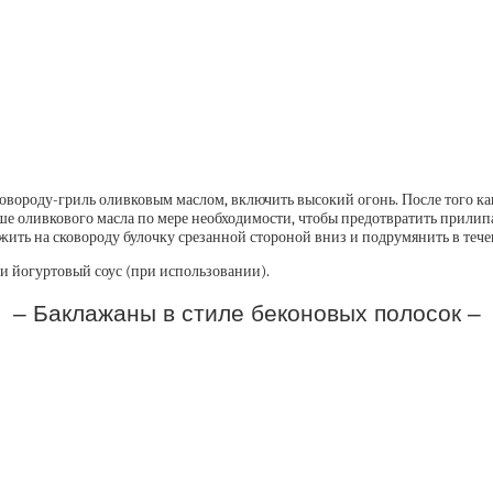
вороду-гриль оливковым маслом, включить высокий огонь. После того как
ьше оливкового масла по мере необходимости, чтобы предотвратить прили
жить на сковороду булочку срезанной стороной вниз и подрумянить в тече
 и йогуртовый соус (при использовании).
– Баклажаны в стиле беконовых полосок –