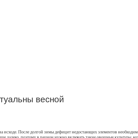
ктуальны весной
на исходе. После долгой зимы дефицит недостающих элементов необходим
еще далеко, поэтому в рацион нужно включать такие овощные культуры, к