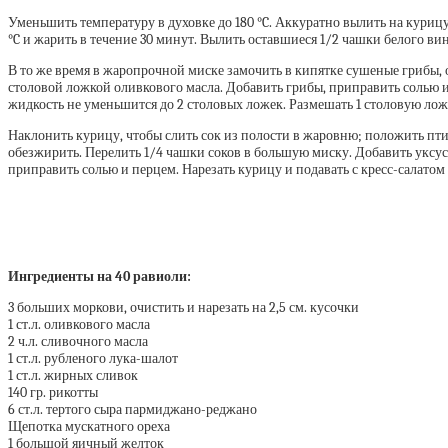
Уменьшить температуру в духовке до 180 °C. Аккуратно вылить на курицу 
°C и жарить в течение 30 минут. Вылить оставшиеся 1/2 чашки белого ви
В то же время в жаропрочной миске замочить в кипятке сушеные грибы, о
столовой ложкой оливкового масла. Добавить грибы, приправить солью и 
жидкость не уменьшится до 2 столовых ложек. Размешать 1 столовую лож
Наклонить курицу, чтобы слить сок из полости в жаровню; положить пт
обезжирить. Перелить 1/4 чашки соков в большую миску. Добавить уксус
приправить солью и перцем. Нарезать курицу и подавать с кресс-салатом
Ингредиенты на 40 равиоли:
3 больших моркови, очистить и нарезать на 2,5 см. кусочки
1 ст.л. оливкового масла
2 ч.л. сливочного масла
1 ст.л. рубленого лука-шалот
1 ст.л. жирных сливок
140 гр. рикотты
6 ст.л. тертого сыра пармиджано-реджано
Щепотка мускатного ореха
1 большой яичный желток