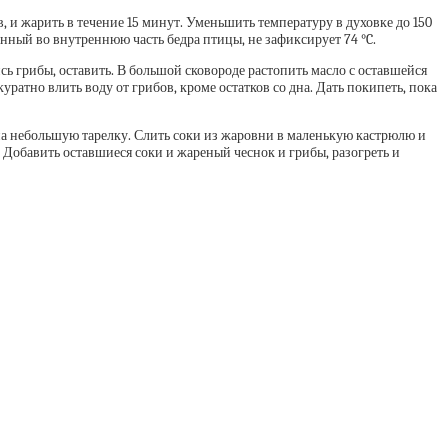
, и жарить в течение 15 минут. Уменьшить температуру в духовке до 150
енный во внутреннюю часть бедра птицы, не зафиксирует 74 °C.
сь грибы, оставить. В большой сковороде растопить масло с оставшейся
атно влить воду от грибов, кроме остатков со дна. Дать покипеть, пока
на небольшую тарелку. Слить соки из жаровни в маленькую кастрюлю и
 Добавить оставшиеся соки и жареный чеснок и грибы, разогреть и