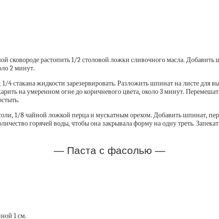
ьшой сковороде растопить 1/2 столовой ложки сливочного масла. Добавить 
оло 2 минут.
1/4 стакана жидкости зарезервировать. Разложить шпинат на листе для вы
арить на умеренном огне до коричневого цвета, около 3 минут. Перемешат
остыть.
 соли, 1/8 чайной ложкой перца и мускатным орехом. Добавить шпинат, пе
личество горячей воды, чтобы она закрывала форму на одну треть. Запекат
— Паста с фасолью —
ной 1 см.