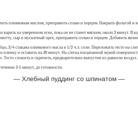
лить оливковым маслом, приправить солью и перцем. Накрыть фольгой и вы
и варить на умеренном огне, пока он не станет мягким, около 3 минут. В 
котту, сыр и мускатный орех, приправить солью и перцем. Добавить яичн
яйцо, 3/4 стакана оливкового масла и 1/2 ч.л. соли. Переложить тесто на 
 пленку и оставить на 30 минут. На слегка посыпанной мукой поверхности
. Тесто сложить и скрепить, предварительно выпустив из равиоли воздух.
ечение 3-5 минут, до готовности.
— Хлебный пуддинг со шпинатом —