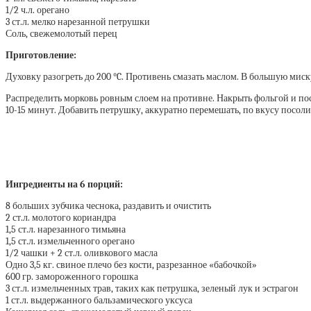
1/2 ч.л. орегано
3 ст.л. мелко нарезанной петрушки
Соль, свежемолотый перец
Приготовление:
Духовку разогреть до 200 °C. Противень смазать маслом. В большую мис
Распределить морковь ровным слоем на противне. Накрыть фольгой и поста
10-15 минут. Добавить петрушку, аккуратно перемешать, по вкусу посоли
Ингредиенты на 6 порций:
8 больших зубчика чеснока, раздавить и очистить
2 ст.л. молотого кориандра
1,5 ст.л. нарезанного тимьяна
1,5 ст.л. измельченного орегано
1/2 чашки + 2 ст.л. оливкового масла
Одно 3,5 кг. свиное плечо без кости, разрезанное «бабочкой»
600 гр. замороженного горошка
3 ст.л. измельченных трав, таких как петрушка, зеленый лук и эстрагон
1 ст.л. выдержанного бальзамического уксуса