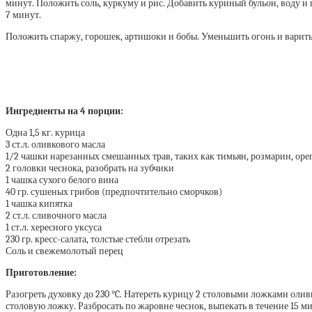
минут. Положить соль, куркуму и рис. Добавить куриный бульон, воду и 
7 минут.
Положить спаржу, горошек, артишоки и бобы. Уменьшить огонь и варить п
Ингредиенты на 4 порции:
Одна 1,5 кг. курица
3 ст.л. оливкового масла
1/2 чашки нарезанных смешанных трав, таких как тимьян, розмарин, оре
2 головки чеснока, разобрать на зубчики
1 чашка сухого белого вина
40 гр. сушеных грибов (предпочтительно сморчков)
1 чашка кипятка
2 ст.л. сливочного масла
1 ст.л. хересного уксуса
230 гр. кресс-салата, толстые стебли отрезать
Соль и свежемолотый перец
Приготовление:
Разогреть духовку до 230 °C. Натереть курицу 2 столовыми ложками олив
столовую ложку. Разбросать по жаровне чеснок, выпекать в течение 15 ми