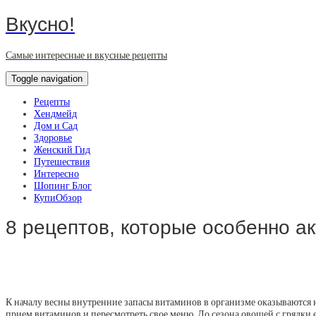
Вкусно!
Самые интересные и вкусные рецепты
Toggle navigation
Рецепты
Хендмейд
Дом и Сад
Здоровье
Женский Гид
Путешествия
Интересно
Шопинг Блог
КупиОбзор
8 рецептов, которые особенно а
К началу весны внутренние запасы витаминов в организме оказываются 
прием витаминов и пересмотреть свое меню. До сезона овощей с грядки 