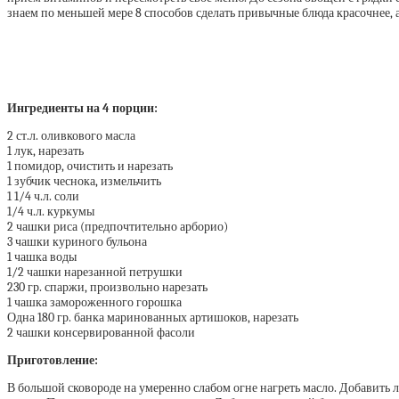
знаем по меньшей мере 8 способов сделать привычные блюда красочнее, 
Ингредиенты на 4 порции:
2 ст.л. оливкового масла
1 лук, нарезать
1 помидор, очистить и нарезать
1 зубчик чеснока, измельчить
1 1/4 ч.л. соли
1/4 ч.л. куркумы
2 чашки риса (предпочтительно арборио)
3 чашки куриного бульона
1 чашка воды
1/2 чашки нарезанной петрушки
230 гр. спаржи, произвольно нарезать
1 чашка замороженного горошка
Одна 180 гр. банка маринованных артишоков, нарезать
2 чашки консервированной фасоли
Приготовление:
В большой сковороде на умеренно слабом огне нагреть масло. Добавить л