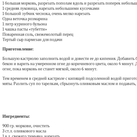
1 большая морковь, разрезать пополам вдоль и разрезать поперек небол
1 средняя луковица, нарезать небольшими кусочками
1 большой зубчик чеснока, очень мелко нарезать
Одна веточка розмарина
1 литр куриного бульона
1 чашка пасты «тубетти»
Поваренная соль, свежемолотый перец
Тертый сыр пармезан для подачи
Приготовление:
Большую кастрюлю заполнить водой и довести ее до кипения. Добавить б
бекон и варить на умеренном огне до коричневого цвета, около 4 минут. 
огне, пока морковь не станет мягкой, около 6 минут.
Тем временем в средней кастрюле с кипящей подсоленной водой приготови
мяты. Разлить суп по тарелкам, сбрызнуть оливковым маслом и подавать,
Ингредиенты:
900 гр. моркови, очистить
3 ст.л. оливкового масла
1 ч.л. свежего тимьяна, нарезать