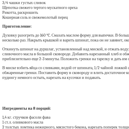
3/4 чашки густых сливок
Щепотка свежего тертого мускатного ореха
Рикотта, раскрошить
Кошерная соль и свежемолотый перец
Приготовление:
Духовку разогреть до 160 °C. Смазать маслом форму для выпечки. В бол
несколько раз. Накрыть крышкой и варить шпинат, пока он не завянет, ок
Откинуть шпинат на дуршлаг, установленный над миской, и отжать воду; 
сливочного масла в большой сковороде. Добавить нарезанный хлеб и обж
приблизительно еще 2-3 минуты. Положить гренки на тарелку и дать им 
В миске взбить яйца со сливками, водой от шпината, 1/2 чайной ложкой
обжаренные гренки. Поставить форму в сковороду и влить достаточное ко
пудингу немного остыть, нарезать на кусочки и подавать.
Ингредиенты на 8 порций:
1,4 кг. стручков фасоли фава
1 ст.л. оливкового масла
2 толстых ломтика нежирного, мясистого бекона, нарезать поперек толщи