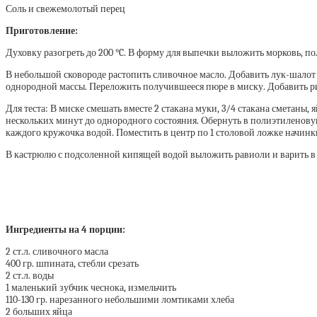
Соль и свежемолотый перец
Приготовление:
Духовку разогреть до 200 °C. В форму для выпечки выложить морковь, по
В небольшой сковороде растопить сливочное масло. Добавить лук-шалот 
однородной массы. Переложить получившееся пюре в миску. Добавить ри
Для теста: В миске смешать вместе 2 стакана муки, 3/4 стакана сметаны, 
нескольких минут до однородного состояния. Обернуть в полиэтиленовую
каждого кружочка водой. Поместить в центр по 1 столовой ложке начинки
В кастрюлю с подсоленной кипящей водой выложить равиоли и варить в т
Ингредиенты на 4 порции:
2 ст.л. сливочного масла
400 гр. шпината, стебли срезать
2 ст.л. воды
1 маленький зубчик чеснока, измельчить
110-130 гр. нарезанного небольшими ломтиками хлеба
2 больших яйца