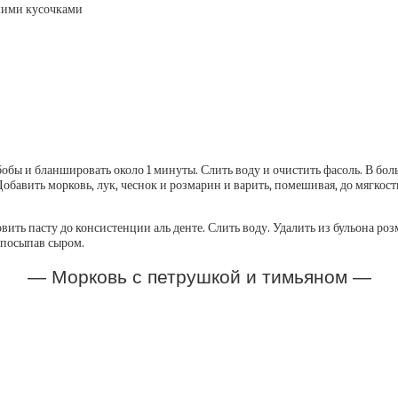
ьшими кусочками
обы и бланшировать около 1 минуты. Слить воду и очистить фасоль. В бол
Добавить морковь, лук, чеснок и розмарин и варить, помешивая, до мягкос
ть пасту до консистенции аль денте. Слить воду. Удалить из бульона розм
 посыпав сыром.
— Морковь с петрушкой и тимьяном —