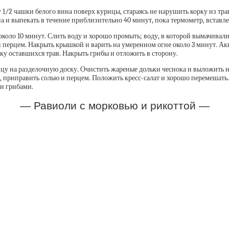
1/2 чашки белого вина поверх курицы, стараясь не нарушить корку из трав
на и выпекать в течение приблизительно 40 минут, пока термометр, вставл
коло 10 минут. Слить воду и хорошо промыть; воду, в которой вымачивали
перцем. Накрыть крышкой и варить на умеренном огне около 3 минут. Аккур
ку оставшихся трав. Накрыть грибы и отложить в сторону.
ицу на разделочную доску. Очистить жареные дольки чеснока и выложить 
, приправить солью и перцем. Положить кресс-салат и хорошо перемешать.
 и грибами.
— Равиоли с морковью и рикоттой —