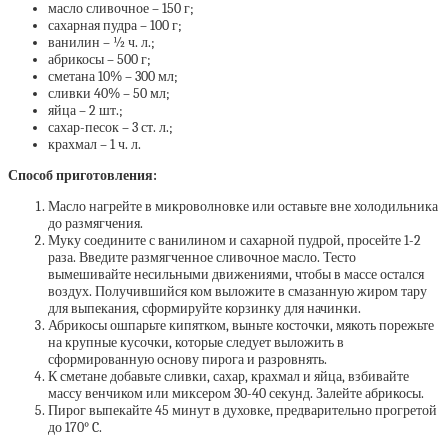
масло сливочное – 150 г;
сахарная пудра – 100 г;
ванилин – ½ ч. л.;
абрикосы – 500 г;
сметана 10% – 300 мл;
сливки 40% – 50 мл;
яйца – 2 шт.;
сахар-песок – 3 ст. л.;
крахмал – 1 ч. л.
Способ приготовления:
Масло нагрейте в микроволновке или оставьте вне холодильника
до размягчения.
Муку соедините с ванилином и сахарной пудрой, просейте 1-2
раза. Введите размягченное сливочное масло. Тесто
вымешивайте несильными движениями, чтобы в массе остался
воздух. Получившийся ком выложите в смазанную жиром тару
для выпекания, сформируйте корзинку для начинки.
Абрикосы ошпарьте кипятком, выньте косточки, мякоть порежьте
на крупные кусочки, которые следует выложить в
сформированную основу пирога и разровнять.
К сметане добавьте сливки, сахар, крахмал и яйца, взбивайте
массу венчиком или миксером 30-40 секунд. Залейте абрикосы.
Пирог выпекайте 45 минут в духовке, предварительно прогретой
до 170° C.