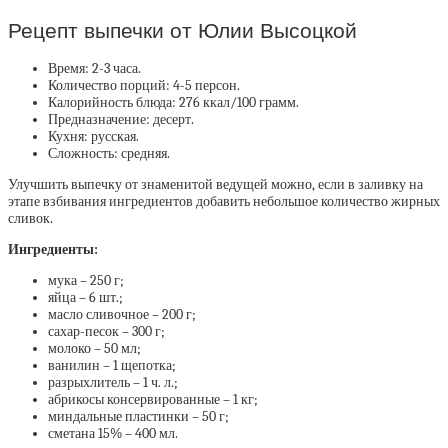
Рецепт выпечки от Юлии Высоцкой
Время: 2-3 часа.
Количество порций: 4-5 персон.
Калорийность блюда: 276 ккал/100 грамм.
Предназначение: десерт.
Кухня: русская.
Сложность: средняя.
Улучшить выпечку от знаменитой ведущей можно, если в заливку на
этапе взбивания ингредиентов добавить небольшое количество жирных
сливок.
Ингредиенты:
мука – 250 г;
яйца – 6 шт.;
масло сливочное – 200 г;
сахар-песок – 300 г;
молоко – 50 мл;
ванилин – 1 щепотка;
разрыхлитель – 1 ч. л.;
абрикосы консервированные – 1 кг;
миндальные пластинки – 50 г;
сметана 15% – 400 мл.