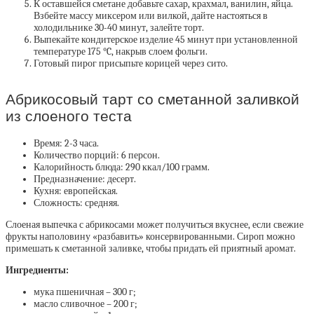
К оставшейся сметане добавьте сахар, крахмал, ванилин, яйца.
Взбейте массу миксером или вилкой, дайте настояться в
холодильнике 30-40 минут, залейте торт.
Выпекайте кондитерское изделие 45 минут при установленной
температуре 175 °C, накрыв слоем фольги.
Готовый пирог присыпьте корицей через сито.
Абрикосовый тарт со сметанной заливкой
из слоеного теста
Время: 2-3 часа.
Количество порций: 6 персон.
Калорийность блюда: 290 ккал/100 грамм.
Предназначение: десерт.
Кухня: европейская.
Сложность: средняя.
Слоеная выпечка с абрикосами может получиться вкуснее, если свежие
фрукты наполовину «разбавить» консервированными. Сироп можно
примешать к сметанной заливке, чтобы придать ей приятный аромат.
Ингредиенты:
мука пшеничная – 300 г;
масло сливочное – 200 г;