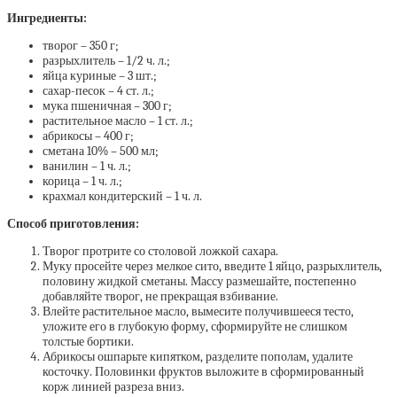
Ингредиенты:
творог – 350 г;
разрыхлитель – 1/2 ч. л.;
яйца куриные – 3 шт.;
сахар-песок – 4 ст. л.;
мука пшеничная – 300 г;
растительное масло – 1 ст. л.;
абрикосы – 400 г;
сметана 10% – 500 мл;
ванилин – 1 ч. л.;
корица – 1 ч. л.;
крахмал кондитерский – 1 ч. л.
Способ приготовления:
Творог протрите со столовой ложкой сахара.
Муку просейте через мелкое сито, введите 1 яйцо, разрыхлитель,
половину жидкой сметаны. Массу размешайте, постепенно
добавляйте творог, не прекращая взбивание.
Влейте растительное масло, вымесите получившееся тесто,
уложите его в глубокую форму, сформируйте не слишком
толстые бортики.
Абрикосы ошпарьте кипятком, разделите пополам, удалите
косточку. Половинки фруктов выложите в сформированный
корж линией разреза вниз.