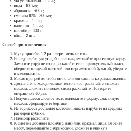
уксус столовый – 1 ч. л.;
вода – 100 мл;
абрикосы – 400 г;
сметана 10% – 300 мл;
крахмал – 1 ч. л.;
ванилин – 1 ч. л.;
пломбир – 100 г;
яйца – 2 шт.
Способ приготовления:
Муку просейте 1-2 раза через мелкое сито.
В воду влейте уксус, добавьте соль, вмешайте просеянную муку.
Замесите упругое тесто, раскатайте его в прямоугольный пласт,
оберните пищевой пленкой или пергаментной бумагой, уберите
в холодильник.
Масло прогрейте, чтобы оно стало мягким, легко размазывалось.
Достаньте из холодильники тесто, пласт раскатайте, смажьте
маслом, сложите пополам, снова раскатайте. Повторите
операцию 8-10 раз.
Получившееся слоеное тесто выложите в форму, смазанную
маслом, сформируйте бортики.
Из абрикосов достаньте косточки, мякоть нарубите на средних
размеров кубики.
Пломбир растопите.
К сметане добавьте пломбир, ванилин, крахмал, яйца. Взбейте
массу, перемешайте с абрикосами, уложите начинку в