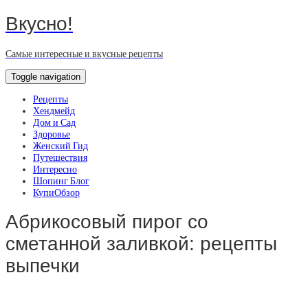
Вкусно!
Самые интересные и вкусные рецепты
Toggle navigation
Рецепты
Хендмейд
Дом и Сад
Здоровье
Женский Гид
Путешествия
Интересно
Шопинг Блог
КупиОбзор
Абрикосовый пирог со
сметанной заливкой: рецепты
выпечки