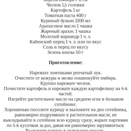
Чеснок 1,5 головки
Картофель 1 кг
Томатная паста 400 г
Куриный бульон 1200 мл
Арахисовое масло 1 чашка
Жареный арахис 1 чашка
Молотый кориандр 1 ч. л.
Кайенский перец 1 ч. л. или по вкус
Соль и перец по вкусу
Зелень кинзы 50 г
Приготовление:
Нарежьте ломтиками репчатый лук.
Очистите от кожуры и мелко пошинкуйте имбирь.
Крупно нарежьте чеснок.
Почистите картофель и нарежьте каждую картофелину на 4-6
частей.
Нагрейте растительное масло на среднем огне в большом
сотейнике.
Хорошенько посолите курицу и выложите на дно сотейника,
равномерно подрумяньте в растительном масле, не
выкладывайте в сотейник всю курицу сразу, жарьте партиями
по 5-6 кусочков за раз, давая им равномерно зарумяниться.
Выложите курицу в отдельную посуду.