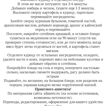
В этом же масле потушите лук 3-4 минуты.
Добавьте имбирь и чеснок, тушите еще 1-2 минуты.
Выложите сверху картофель и курицу, тщательно
перемешайте ингредиенты.
Залейте сверху куриным бульоном, томатной пастой,
арахисовым маслом, добавьте кориандр, арахис и кайенский
перец и перемешайте.
Посолите, накройте сотейник крышкой, и оставьте блюдо
тушиться на медленном огне на 90 минут (спустя час
проверьте степень готовности), или до того момента, когда
мясо будет легко отделяться от костей, и картофель станет
мягким.
Отделите курицу от остальных ингредиентов, охладите,
удалите кости и кожу, порежьте мясо на небольшие кусочки и
добавьте обратно в сотейник.
Попробуйте блюдо на соль и перец, поперчите настолько
сильно, насколько сможете выдержать, рагу должно быть
острым.
Подавайте, по желанию, на большом блюде, или разделив на
порции, украшая каждую мелко порубленной кинзой.
Приятного аппетита!
По материалам сайта: alimero.ru (на основе источников,
возможны неточности).
Переводы, редактирование, оформление для вашего удобства: