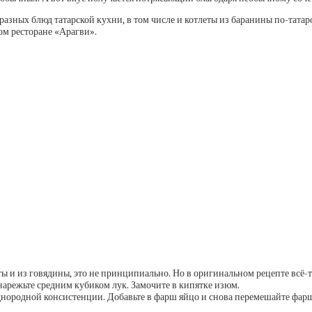
азных блюд татарской кухни, в том числе и котлеты из баранины по-татарс
ом ресторане «Арагви».
ы и из говядины, это не принципиально. Но в оригинальном рецепте всё-т
 нарежьте средним кубиком лук. Замочите в кипятке изюм.
ородной консистенции. Добавьте в фарш яйцо и снова перемешайте фарш 