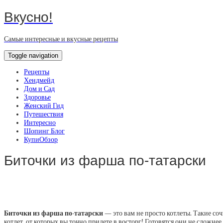
Вкусно!
Самые интересные и вкусные рецепты
Toggle navigation
Рецепты
Хендмейд
Дом и Сад
Здоровье
Женский Гид
Путешествия
Интересно
Шопинг Блог
КупиОбзор
Биточки из фарша по-татарски
Биточки из фарша по-татарски
— это вам не просто котлеты. Такие соч
котлет, от которых вы точно придете в восторг! Готовятся они не слож