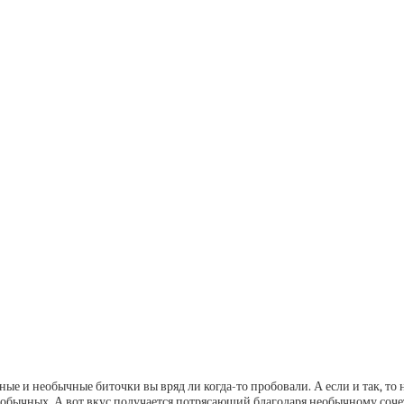
ные и необычные биточки вы вряд ли когда-то пробовали. А если и так, то
нее обычных. А вот вкус получается потрясающий благодаря необычному соч