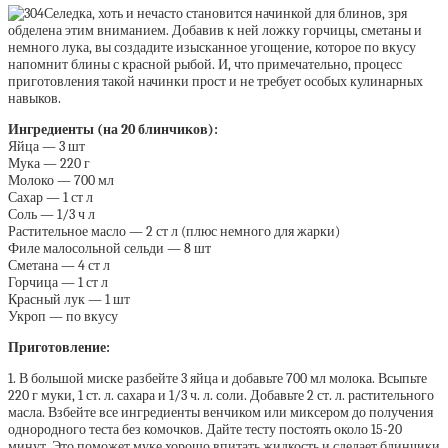
Селедка, хоть и нечасто становится начинкой для блинов, зря
обделена этим вниманием. Добавив к ней ложку горчицы, сметаны и
немного лука, вы создадите изысканное угощение, которое по вкусу
напомнит блины с красной рыбой. И, что примечательно, процесс
приготовления такой начинки прост и не требует особых кулинарных
навыков.
Ингредиенты (на 20 блинчиков):
Яйца — 3 шт
Мука — 220 г
Молоко — 700 мл
Сахар — 1 ст л
Соль — 1/3 ч л
Растительное масло — 2 ст л (плюс немного для жарки)
Филе малосольной сельди — 8 шт
Сметана — 4 ст л
Горчица — 1 ст л
Красный лук — 1 шт
Укроп — по вкусу
Приготовление:
1. В большой миске разбейте 3 яйца и добавьте 700 мл молока. Всыпьте
220 г муки, 1 ст. л. сахара и 1/3 ч. л. соли. Добавьте 2 ст. л. растительного
масла. Взбейте все ингредиенты венчиком или миксером до получения
однородного теста без комочков. Дайте тесту постоять около 15-20
минут. Это поможет муке хорошо впитать жидкость и сделает блинчики