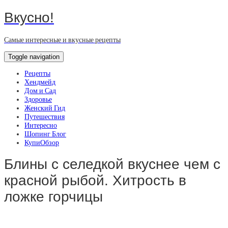
Вкусно!
Самые интересные и вкусные рецепты
Toggle navigation
Рецепты
Хендмейд
Дом и Сад
Здоровье
Женский Гид
Путешествия
Интересно
Шопинг Блог
КупиОбзор
Блины с селедкой вкуснее чем с
красной рыбой. Хитрость в
ложке горчицы