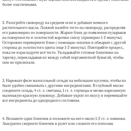
более эластичными.
2. Разогрейте сковороду на среднем огне и добавьте немного
растительного масла. Ложкой налейте тесто на сковороду, распределяя
его равномерно по поверхности. Жарьте блин до появления пузырьков
на поверхности и золотистой корочки снизу (примерно 1-2 минуты).
Осторожно переверните блин с помощью лопатки и обжарьте с другой
стороны до золотистого цвета (еще 1-2 минуты). Повторяйте процесс,
пока не израсходуете всё тесто. Укладывайте готовые блинчики на
тарелку, перекладывая их между собой пергаментной бумагой, чтобы
они не прилипали.
3. Нарежьте филе малосольной сельди на небольшие кусочки, чтобы их
было удобно смешивать с другими ингредиентами. В глубокой миске
соедините сельдь, 4 ст. л. сметаны, 1 ст. л. горчицы и мелко нарезанную
маленькую красную луковицу. Добавьте укроп по вкусу и перемешайте
все ингредиенты до однородного состояния.
4. Возьмите один блинчик и положите на него около 1-2 ст. л. начинки.
Аккуратно сверните блинчик в рулет или сложите его пополам.