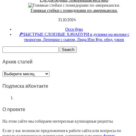
Еда для бедных, покорившая весь мир
Говяжьи стейки с помидорами по-американски.
21.10.2024
Оссо буко
🍕БЫСТРЫЕ СЛОЕНЫЕ ХАЧАПУРИ в духовке на молоке с
творогом, Лепешки с сыром, Люда Изи Кук, обед, ужин
Архив статей
Архив
статей
Подписка вКонтакте
О проекте
На этом сайте мы собираем интересные кулинарные рецепты.
Если у вас возникли предложения к работе сайта или вопросы по
поводу размещенных материалов, напишите нам через
форму