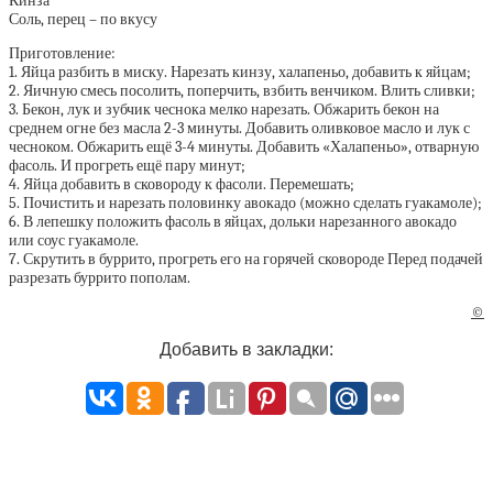
Кинза
Соль, перец – по вкусу
Приготовление:
1. Яйца разбить в миску. Нарезать кинзу, халапеньо, добавить к яйцам;
2. Яичную смесь посолить, поперчить, взбить венчиком. Влить сливки;
3. Бекон, лук и зубчик чеснока мелко нарезать. Обжарить бекон на
среднем огне без масла 2-3 минуты. Добавить оливковое масло и лук с
чесноком. Обжарить ещё 3-4 минуты. Добавить «Халапеньо», отварную
фасоль. И прогреть ещё пару минут;
4. Яйца добавить в сковороду к фасоли. Перемешать;
5. Почистить и нарезать половинку авокадо (можно сделать гуакамоле);
6. В лепешку положить фасоль в яйцах, дольки нарезанного авокадо
или соус гуакамоле.
7. Скрутить в буррито, прогреть его на горячей сковороде Перед подачей
разрезать буррито пополам.
©
Добавить в закладки: