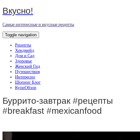
Вкусно!
Самые интересные и вкусные рецепты
Toggle navigation
Рецепты
Хендмейд
Дом и Сад
Здоровье
Женский Гид
Путешествия
Интересно
Шопинг Блог
КупиОбзор
Буррито-завтрак #рецепты
#breakfast #mexicanfood