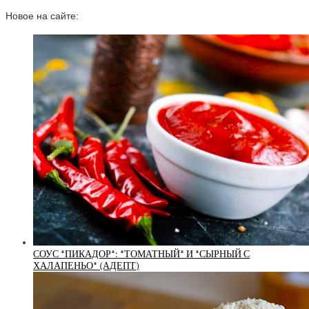
Новое на сайте:
СОУС *ПИКАДОР*: *ТОМАТНЫЙ* И *СЫРНЫЙ С
ХАЛАПЕНЬО* (АДЕПТ)