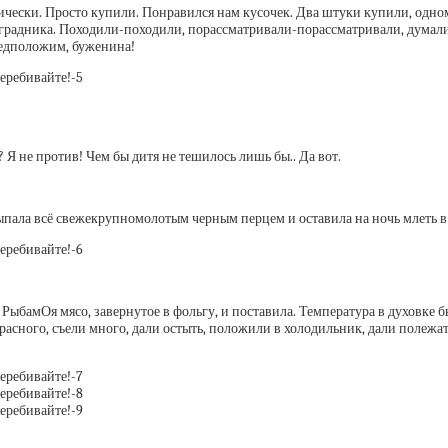
тически. Просто купили. Понравился нам кусочек. Два штуки купили, одн
виноградника. Походили-походили, порассматривали-порассматривали, думал
предположим, буженина!
 Я не против! Чем бы дитя не тешилось лишь бы.. Да вот.
сыпала всё свежекрупномолотым черным перцем и оставила на ночь млеть в
ыбамОя мясо, завернутое в фольгу, и поставила. Температура в духовке был
рекрасного, съели много, дали остыть, положили в холодильник, дали полеж