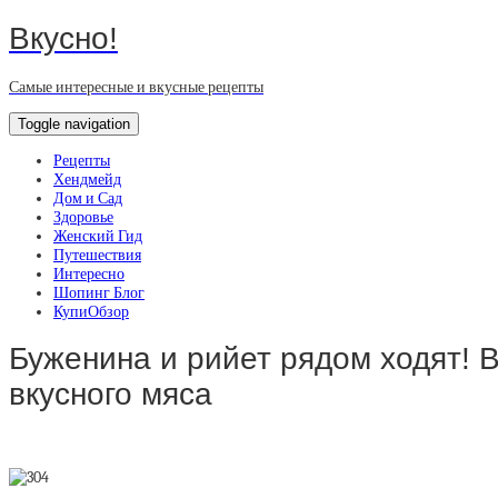
Вкусно!
Самые интересные и вкусные рецепты
Toggle navigation
Рецепты
Хендмейд
Дом и Сад
Здоровье
Женский Гид
Путешествия
Интересно
Шопинг Блог
КупиОбзор
Буженина и рийет рядом ходят! В
вкусного мяса