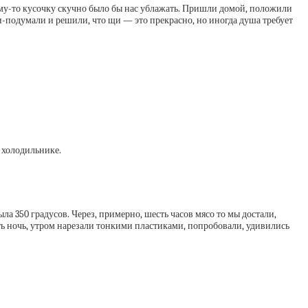
ому-то кусочку скучно было бы нас ублажать. Пришли домой, положили
и-подумали и решили, что щи — это прекрасно, но иногда душа требует
 холодильнике.
а 350 градусов. Через, примерно, шесть часов мясо то мы достали,
ать ночь, утром нарезали тонкими пластиками, попробовали, удивились