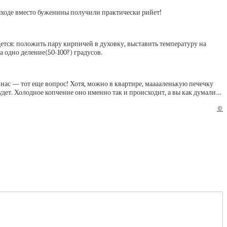
выходе вместо буженины получили практически рийет!
ется: положить пару кирпичей в духовку, выставить температуру на
а одно деление(50-100?) градусов.
у нас — тот еще вопрос! Хотя, можно в квартире, мааааленькую печечку
будет. Холодное копчение оно именно так и происходит, а вы как думали…
©