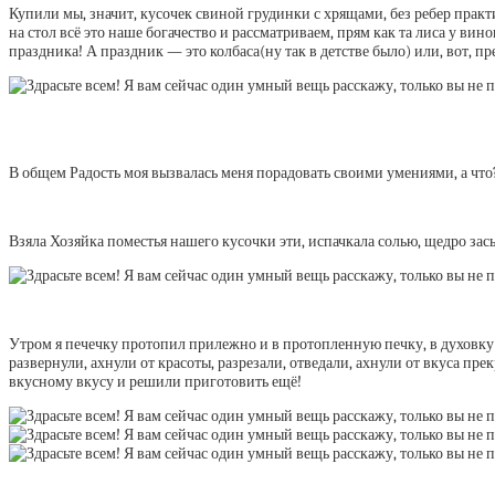
Купили мы, значит, кусочек свиной грудинки с хрящами, без ребер прак
на стол всё это наше богачество и рассматриваем, прям как та лиса у 
праздника! А праздник — это колбаса(ну так в детстве было) или, вот, 
В общем Радость моя вызвалась меня порадовать своими умениями, а что?
Взяла Хозяйка поместья нашего кусочки эти, испачкала солью, щедро за
Утром я печечку протопил прилежно и в протопленную печку, в духовку Р
развернули, ахнули от красоты, разрезали, отведали, ахнули от вкуса п
вкусному вкусу и решили приготовить ещё!