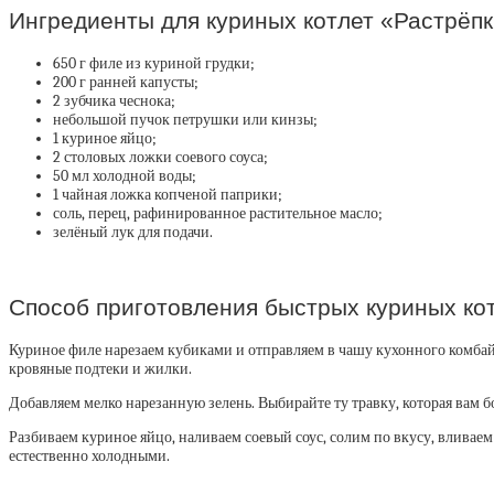
Ингредиенты для куриных котлет «Растрёп
650 г филе из куриной грудки;
200 г ранней капусты;
2 зубчика чеснока;
небольшой пучок петрушки или кинзы;
1 куриное яйцо;
2 столовых ложки соевого соуса;
50 мл холодной воды;
1 чайная ложка копченой паприки;
соль, перец, рафинированное растительное масло;
зелёный лук для подачи.
Способ приготовления быстрых куриных кот
Куриное филе нарезаем кубиками и отправляем в чашу кухонного комбайн
кровяные подтеки и жилки.
Добавляем мелко нарезанную зелень. Выбирайте ту травку, которая вам 
Разбиваем куриное яйцо, наливаем соевый соус, солим по вкусу, вливае
естественно холодными.