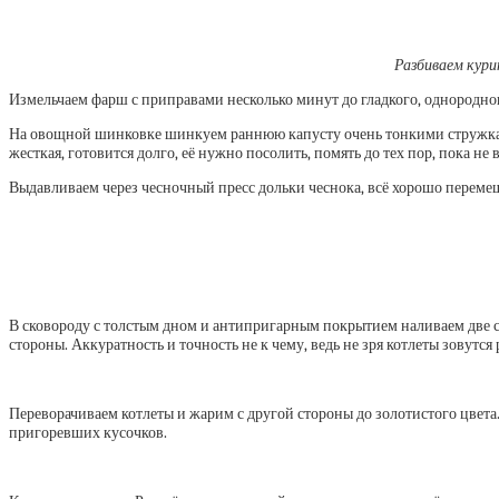
Разбиваем курин
Измельчаем фарш с приправами несколько минут до гладкого, однородног
На овощной шинковке шинкуем раннюю капусту очень тонкими стружками,
жесткая, готовится долго, её нужно посолить, помять до тех пор, пока не
Выдавливаем через чесночный пресс дольки чеснока, всё хорошо переме
В сковороду с толстым дном и антипригарным покрытием наливаем две с
стороны. Аккуратность и точность не к чему, ведь не зря котлеты зовутся
Переворачиваем котлеты и жарим с другой стороны до золотистого цвета
пригоревших кусочков.