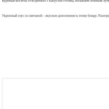
Куриные котлеты «Растрёпки» с капустой готовы, посыпаем зелёным луч
Укропный соус со сметаной – вкусное дополнение к этому блюду. Разотри