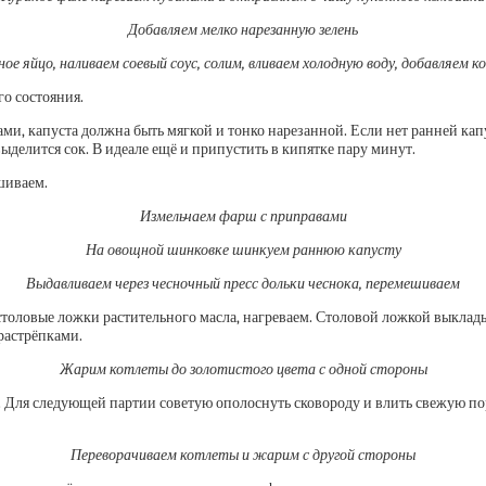
Добавляем мелко нарезанную зелень
ое яйцо, наливаем соевый соус, солим, вливаем холодную воду, добавляем 
о состояния.
 капуста должна быть мягкой и тонко нарезанной. Если нет ранней капус
 выделится сок. В идеале ещё и припустить в кипятке пару минут.
шиваем.
Измельчаем фарш с приправами
На овощной шинковке шинкуем раннюю капусту
Выдавливаем через чесночный пресс дольки чеснока, перемешиваем
толовые ложки растительного масла, нагреваем. Столовой ложкой выкладыв
 растрёпками.
Жарим котлеты до золотистого цвета с одной стороны
. Для следующей партии советую ополоснуть сковороду и влить свежую по
Переворачиваем котлеты и жарим с другой стороны