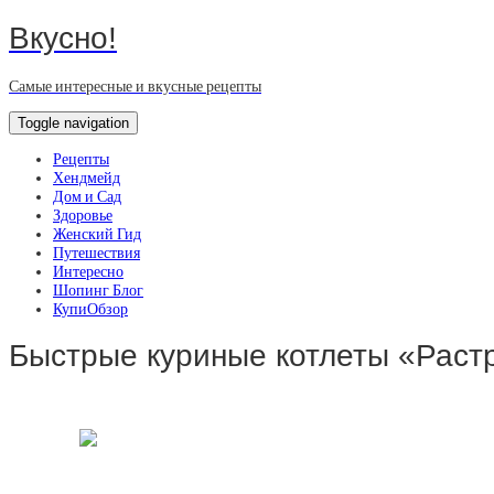
Вкусно!
Самые интересные и вкусные рецепты
Toggle navigation
Рецепты
Хендмейд
Дом и Сад
Здоровье
Женский Гид
Путешествия
Интересно
Шопинг Блог
КупиОбзор
Быстрые куриные котлеты «Растр