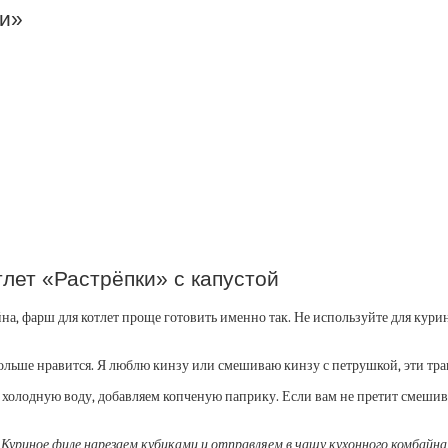
ки»
лет «Растрёпки» с капустой
а, фарш для котлет проще готовить именно так. Не используйте для курин
больше нравится. Я люблю кинзу или смешиваю кинзу с петрушкой, эти тра
м холодную воду, добавляем копченую паприку. Если вам не претит смеши
Куриное филе нарезаем кубиками и отправляем в чашу кухонного комбайна