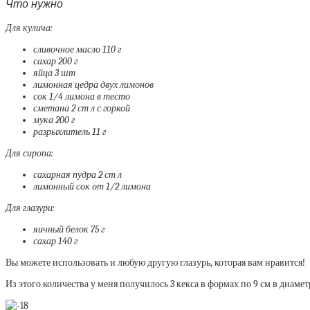
Что нужно
Для кулича:
сливочное масло 110 г
сахар 200 г
яйца 3 шт
лимонная цедра двух лимонов
сок 1/4 лимона в тесто
сметана 2 ст л с горкой
мука 200 г
разрыхлитель 11 г
Для сиропа:
сахарная пудра 2 ст л
лимонный сок от 1/2 лимона
Для глазури:
яичный белок 75 г
сахар 140 г
Вы можете использовать и любую другую глазурь, которая вам нравится!
Из этого количества у меня получилось 3 кекса в формах по 9 см в диамет