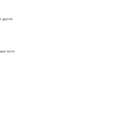
и другое
аше тесто