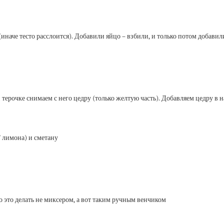
иначе тесто расслоится). Добавили яйцо – взбили, и только потом добавил
терочке снимаем с него цедру (только желтую часть). Добавляем цедру в н
 лимона) и сметану
о это делать не миксером, а вот таким ручным венчиком