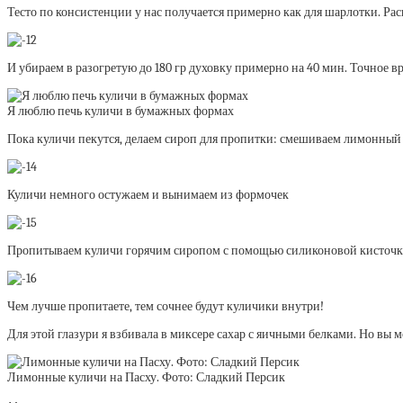
Тесто по консистенции у нас получается примерно как для шарлотки. Ра
И убираем в разогретую до 180 гр духовку примерно на 40 мин. Точное в
Я люблю печь куличи в бумажных формах
Пока куличи пекутся, делаем сироп для пропитки: смешиваем лимонный с
Куличи немного остужаем и вынимаем из формочек
Пропитываем куличи горячим сиропом с помощью силиконовой кисточ
Чем лучше пропитаете, тем сочнее будут куличики внутри!
Для этой глазури я взбивала в миксере сахар с яичными белками. Но вы м
Лимонные куличи на Пасху. Фото: Сладкий Персик