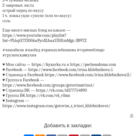
3-4 зубчика чеснока
2 лавровых листа
острый перец по вкусу
1 ч. ложка уцхо-сунели (или по вкусу)
соль
Еще много мясных блюд на канале —
https://www.youtube.com/playlist?
list=PL6qtETDDG6aPyoXlAua2IHEmMgz-3B9TZ
#чахохбили #наобед #иринахлебникова #горячееблюдо
#грузинскаякухня
♥ Мои сайты — https://kyxarka.ru и https://pechemdoma.com
♥ Facebook — https://www.facebook.com/irina.khlebnikova.5
♥ Страница в Facebook https://www.facebook.com/irina.khlebnikova11/
♥ Группа в Facebook —
https://www.facebook.com/groups/gotovimsirinoi/
♥ Страница ВК — https://vk.com/id177754890
♥ Группа ВК https://vk.com/vk_c0ms
♥ Instagram —
https://www.instagram.com/gotovim_s_irinoi_khlebnikovoi/
©
Добавить в закладки: