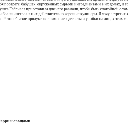
 себя портреты бабушек, окружённых сырыми ингредиентами в их домах, и
ка Габриэля приготовила для него равиоли, чтобы быть спокойной о том, ч
 и большинство из них действительно хорошие кулинары. Я хочу встретитьс
т!». Разнообразие продуктов, внимание к деталям и улыбки на лицах этих
 карри и овощами