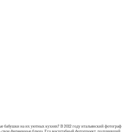
ые бабушки на их уютных кухнях? В 2012 году итальянский фотограф
вать свои фирменные блюда. Его масштабный фотопроект, получивший