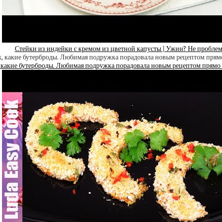
Стейки из индейки с кремом из цветной капусты | Ужин? Не проблем
 какие бутерброды. Любимая подружка порадовала новым рецептом прямо