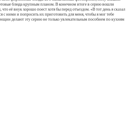
 готовые блюда крупным планом. В конечном итоге в серию вошли
то её внук хорошо поест хотя бы перед отъездом. «В тот день я сказал
я с ними и попросить их приготовить для меня, чтобы я мог тебе
 женщин делают эту серию не только увлекательным пособием по кухням