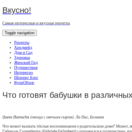
Вкусно!
Самые интересные и вкусные рецепты
Toggle navigation
Рецепты
Хендмейд
Дом и Сад
Здоровье
Женский Гид
Путешествия
Интересно
Шопинг Блог
КупиОбзор
Что готовят бабушки в различны
Queso Humacha (овощи с овечьим сыром). Ла-Пас, Боливия
Что может вызвать тёплые воспоминания о родительском доме? Может, м
Габриэль Галимберти (Gabriele Galimberti) отправился в путешествие,