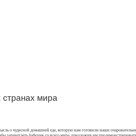
х странах мира
ысль о чудесной домашней еде, которую нам готовили наши очаровательн
 чтобы запечатлеть бабушек со всего мира, предложив им продемонстриро