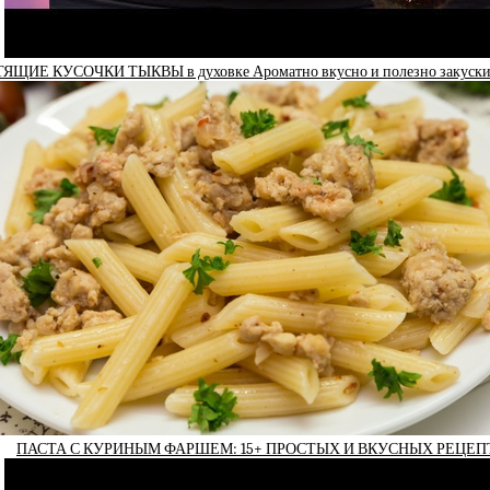
ЯЩИЕ КУСОЧКИ ТЫКВЫ в духовке Ароматно вкусно и полезно закуски 
ПАСТА С КУРИНЫМ ФАРШЕМ: 15+ ПРОСТЫХ И ВКУСНЫХ РЕЦЕП