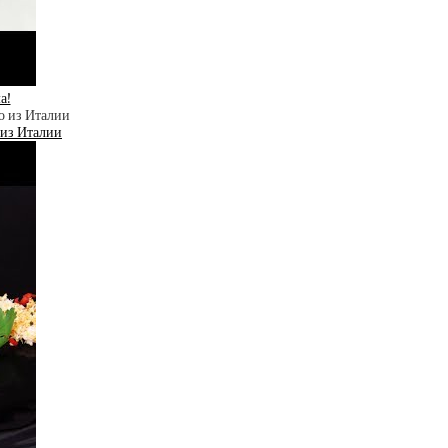
а!
 из Италии