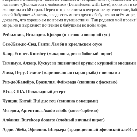
название «Деликатесы с любовью» (Delicatessen with Love), включает в
женщины из 58 стран. Перед отправлением в очередное путешествие, бабуш
своей бабушке: «Знаешь, а ведь есть много других бабушек во всём мире,
доказать, что хорошо ем во время путешествия». Так родился мой проек
мира, но и выражают почтение к бабушкам во всём мире.
Рейкьявик, Исландия. Kjotspa (ягненок и овощной суп)
Сен-Жан-дю-Сюд, Гаити. Ламби в креольском соусе
Каир, Египет. Kuoshry (макароны, рис и бобовый пирог)
Тимимун, Алжир. Кускус из пшеничной крупы с курицей и овощами
Лима, Перу. Севиче (маринованная сырая рыба) с овощами
Рио-де-Жанейро, Бразилия. Фейжоада (свинина с фасолью)
Юта, США. Шоколадный десерт
Чунцин, Китай. Hui guo rou (свинина с овощами)
Мендоса, Аргентина. Asado criollo (мясо барбекю)
Албания. Burekoep domate (слоёный яичный пирог)
Аддис-Абеба, Эфиопия. Ынджера (традиционный эфиопский хлеб) с