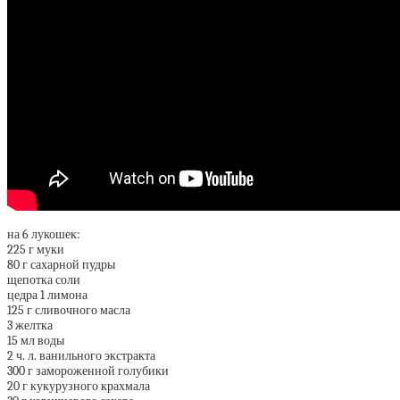
на 6 лукошек:
225 г муки
80 г сахарной пудры
щепотка соли
цедра 1 лимона
125 г сливочного масла
3 желтка
15 мл воды
2 ч. л. ванильного экстракта
300 г замороженной голубики
20 г кукурузного крахмала