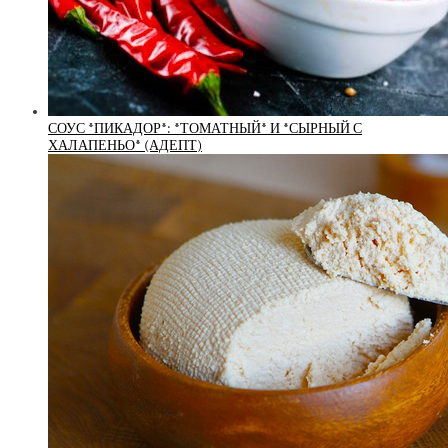
СОУС *ПИКАДОР*: *ТОМАТНЫЙ* И *СЫРНЫЙ С
ХАЛАПЕНЬО* (АДЕПТ)