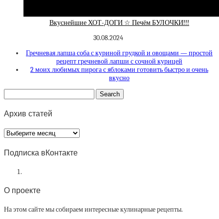
Вкуснейшие ХОТ-ДОГИ ☆ Печём БУЛОЧКИ!!!
30.08.2024
Гречневая лапша соба с куриной грудкой и овощами — простой
рецепт гречневой лапши с сочной курицей
2 моих любимых пирога с яблоками готовить быстро и очень
вкусно
Архив статей
Архив
статей
Подписка вКонтакте
О проекте
На этом сайте мы собираем интересные кулинарные рецепты.