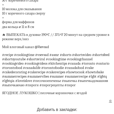
30 г коричневого сахара
+
10 молока для смазывания
10 г коричного сахара сверху
+
форма для маффинов
два кольца ⌀ 11 и 8 см
🔥 ВЫПЕКАТЬ в духовке 190ºC // 375ºF 20 минут на среднем уровне в
режиме верх/низ
Мой влоговый канал @Vsevsad
#recipe #cookingtime #vsevsad #asmr #shorts #shortsvideo #shortsfeed
#shortsyoutube #shortsviral #cookingtime #cookingchannel
#cookingvideo #cookingvideos #kitchentips #canada #toronto #ontario
#torontofood #canadalife #torontofoodie #canadafood #cake
#cakedecorating #cakerecipe #cakerecipes #howtocook #howtobake
#summerrecipes #summervibes #summer #summerrecipe #lgbt #lgbtq
#lgbtqia #loveislove #песочноепеченье #выпечка #выпечкадомашняя
#выпечкакчаю #пироги #пирогрецепты #пирог
ЯГОДНОЕ ЛУКОШКО | песочные корзиночки с ягодой
©
Добавить в закладки: