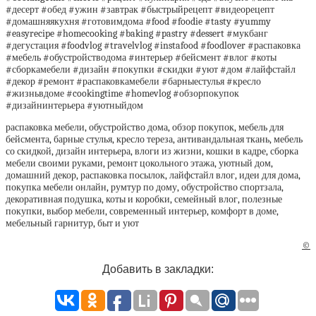
#десерт #обед #ужин #завтрак #быстрыйрецепт #видеорецепт
#домашняякухня #готовимдома #food #foodie #tasty #yummy
#easyrecipe #homecooking #baking #pastry #dessert #мукбанг
#дегустация #foodvlog #travelvlog #instafood #foodlover #распаковка
#мебель #обустройстводома #интерьер #бейсмент #влог #коты
#сборкамебели #дизайн #покупки #скидки #уют #дом #лайфстайл
#декор #ремонт #распаковкамебели #барныестулья #кресло
#жизньвдоме #cookingtime #homevlog #обзорпокупок
#дизайнинтерьера #уютныйдом
распаковка мебели, обустройство дома, обзор покупок, мебель для
бейсмента, барные стулья, кресло тереза, антивандальная ткань, мебель
со скидкой, дизайн интерьера, влоги из жизни, кошки в кадре, сборка
мебели своими руками, ремонт цокольного этажа, уютный дом,
домашний декор, распаковка посылок, лайфстайл влог, идеи для дома,
покупка мебели онлайн, румтур по дому, обустройство спортзала,
декоративная подушка, коты и коробки, семейный влог, полезные
покупки, выбор мебели, современный интерьер, комфорт в доме,
мебельный гарнитур, быт и уют
©
Добавить в закладки: