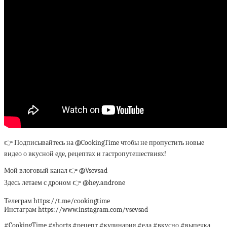
👉 Подписывайтесь на @CookingTime чтобы не пропустить новые
видео о вкусной еде, рецептах и гастропутешествиях!
Мой влоговый канал 👉 @Vsevsad
Здесь летаем с дроном 👉 @hey.androne
Телеграм https://t.me/cookingtime
Инстаграм https://www.instagram.com/vsevsad
#CookingTime #shorts #рецепт #кулинария #еда #вкусно #выпечка