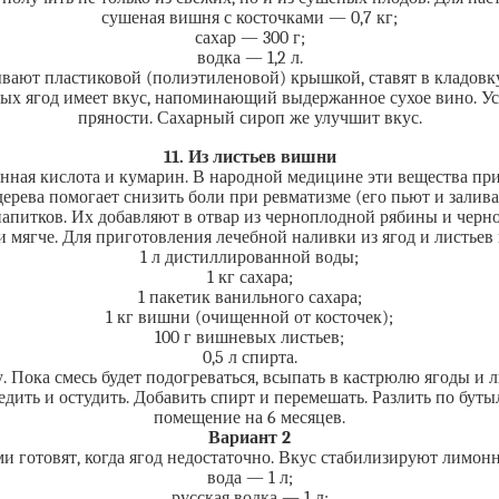
сушеная вишня с косточками — 0,7 кг;
сахар — 300 г;
водка — 1,2 л.
ают пластиковой (полиэтиленовой) крышкой, ставят в кладовку
х ягод имеет вкус, напоминающий выдержанное сухое вино. Усил
пряности. Сахарный сироп же улучшит вкус.
11. Из листьев вишни
нная кислота и кумарин. В народной медицине эти вещества пр
ерева помогает снизить боли при ревматизме (его пьют и залива
напитков. Их добавляют в отвар из черноплодной рябины и черн
и мягче. Для приготовления лечебной наливки из ягод и листье
1 л дистиллированной воды;
1 кг сахара;
1 пакетик ванильного сахара;
1 кг вишни (очищенной от косточек);
100 г вишневых листьев;
0,5 л спирта.
у. Пока смесь будет подогреваться, всыпать в кастрюлю ягоды и 
едить и остудить. Добавить спирт и перемешать. Разлить по буты
помещение на 6 месяцев.
Вариант 2
 готовят, когда ягод недостаточно. Вкус стабилизируют лимон
вода — 1 л;
русская водка — 1 л;