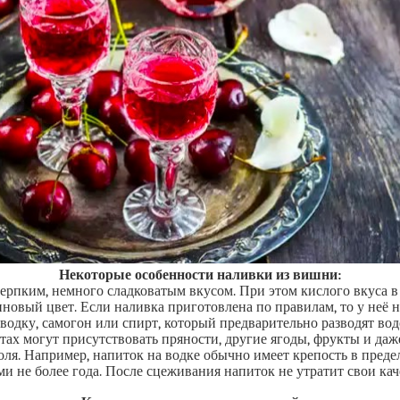
Некоторые особенности наливки из вишни:
рпким, немного сладковатым вкусом. При этом кислого вкуса в
вый цвет. Если наливка приготовлена по правилам, то у неё не
водку, самогон или спирт, который предварительно разводят вод
тах могут присутствовать пряности, другие ягоды, фрукты и даж
ля. Например, напиток на водке обычно имеет крепость в предел
и не более года. После сцеживания напиток не утратит свои качес