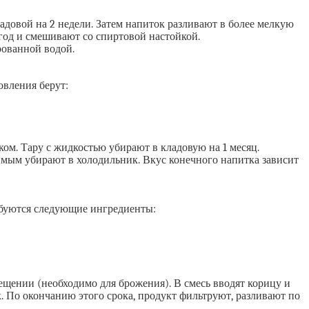
довой на 2 недели. Затем напиток разливают в более мелкую
год и смешивают со спиртовой настойкой.
рованной водой.
овления берут:
ом. Тару с жидкостью убирают в кладовую на 1 месяц.
имым убирают в холодильник. Вкус конечного напитка зависит
ребуются следующие ингредиенты:
щении (необходимо для брожения). В смесь вводят корицу и
к. По окончанию этого срока, продукт фильтруют, разливают по