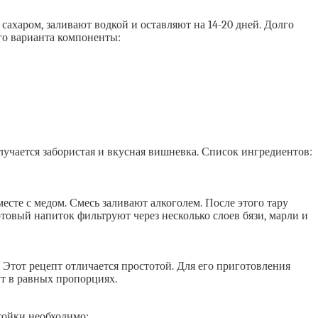
сахаром, заливают водкой и оставляют на 14-20 дней. Долго
ого варианта компоненты:
лучается забористая и вкусная вишневка. Список ингредиентов:
есте с медом. Смесь заливают алкоголем. После этого тару
товый напиток фильтруют через несколько слоев бязи, марли и
тот рецепт отличается простотой. Для его приготовления
ут в равных пропорциях.
тойки необходимо: