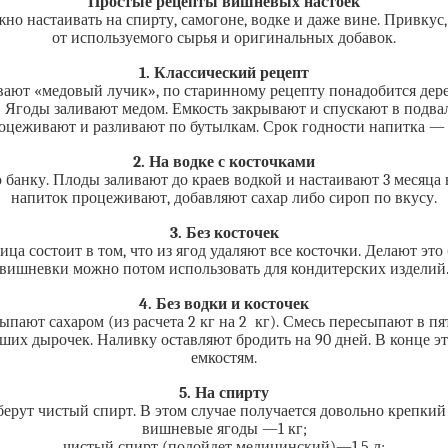
Простые рецепты вишневых настоек
но настаивать на спирту, самогоне, водке и даже вине. Привкус,
от используемого сырья и оригинальных добавок.
1. Классический рецепт
вают «медовый лучик», по старинному рецепту понадобится дере
м. Ягоды заливают медом. Емкость закрывают и спускают в подв
оцеживают и разливают по бутылкам. Срок годности напитка — о
2. На водке с косточками
 банку. Плоды заливают до краев водкой и настаивают 3 месяца в
напиток процеживают, добавляют сахар либо сироп по вкусу.
3. Без косточек
ца состоит в том, что из ягод удаляют все косточки. Делают эт
вишневки можно потом использовать для кондитерских изделий
4. Без водки и косточек
ыпают сахаром (из расчета 2 кг на 2 кг). Смесь пересыпают в п
ших дырочек. Наливку оставляют бродить на 90 дней. В конце э
емкостям.
5. На спирту
берут чистый спирт. В этом случае получается довольно крепкий
вишневые ягоды —1 кг;
чистый спирт (подойдет медицинский)—1,5 л;