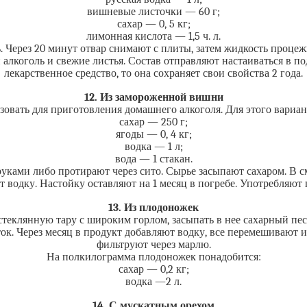
вишневые листочки — 60 г;
сахар — 0, 5 кг;
лимонная кислота — 1,5 ч. л.
. Через 20 минут отвар снимают с плиты, затем жидкость проце
лкоголь и свежие листья. Состав отправляют настаиваться в по
лекарственное средство, то она сохраняет свои свойства 2 года.
12. Из замороженной вишни
зовать для приготовления домашнего алкоголя. Для этого вариа
сахар — 250 г;
ягоды — 0, 4 кг;
водка — 1 л;
вода — 1 стакан.
ми либо протирают через сито. Сырье засыпают сахаром. В сме
 водку. Настойку оставляют на 1 месяц в погребе. Употребляют
13. Из плодоножек
теклянную тару с широким горлом, засыпать в нее сахарный пес
ток. Через месяц в продукт добавляют водку, все перемешивают 
фильтруют через марлю.
На полкилограмма плодоножек понадобится:
сахар — 0,2 кг;
водка —2 л.
14. С мускатным орехом