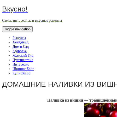
Вкусно!
Самые интересные и вкусные рецепты
Toggle navigation
Рецепты
Хендмейд
Дом и Сад
Здоровье
Женский Гид
Путешествия
Интересно
Шопинг Блог
КупиОбзор
ДОМАШНИЕ НАЛИВКИ ИЗ ВИШН
Наливка из вишни — традиционный д