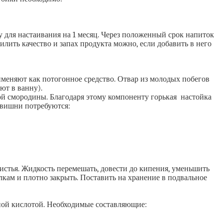
 для настаивания на 1 месяц. Через положенный срок напиток
ить качество и запах продукта можно, если добавить в него
именяют как потогонное средство. Отвар из молодых побегов
ют в ванну).
ой смородины. Благодаря этому компоненту горькая настойка
в вишни потребуются:
листья. Жидкость перемешать, довести до кипения, уменьшить
лкам и плотно закрыть. Поставить на хранение в подвальное
ной кислотой. Необходимые составляющие: