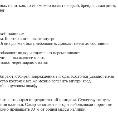
ых напитков, то его можно назвать водкой, бренди, самогоном,
er:
кой наливки:
м. Косточки оставляют внутри.
гонь должен быть небольшим. Доводят смесь до состояния
добавляют водку и тщательно перемешивают.
ние в подходящее место.
вают через марлю с ватой.
ирают, отбирая поврежденные ягоды. Косточки удаляют из-за
тво косточек все же можно ославить внутри ягод.
ибо в духовом шкафу.
 от сорта сырья и предпочтений винодела. Существуют чуть
ления наливки. Сахар засыпают в ягоды небольшими порциями.
 должно превышать 30 % от общей массы наливки.