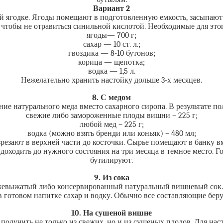
Вариант 2
й ягодке. Ягоды помещают в подготовленную емкость, засыпают 
, чтобы не отравиться синильной кислотой. Необходимые для эт
ягоды— 700 г;
сахар — 10 ст. л.;
гвоздика — 8-10 бутонов;
корица — щепотка;
водка — 1,5 л.
Нежелательно хранить настойку дольше 3-х месяцев.
8. С медом
ие натурального меда вместо сахарного сиропа. В результате по
свежие либо замороженные плоды вишни – 225 г;
любой мед – 225 г;
водка (можно взять бренди или коньяк) – 480 мл;
резают в верхней части до косточки. Сырье помещают в банку вм
оходить до нужного состояния на три месяца в темное место. Го
бутилируют.
9. Из сока
жевыжатый либо консервированный натуральный вишневый сок. Э
в готовом напитке сахар и водку. Обычно все составляющие бер
10. На сушеной вишне
олучить не только из свежих, но и из сушеных плодов. Для нас