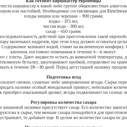
Как готовят киршвассер европейцы
отнести киршвассер к какой-либо группе общеизвестных алкогольн
кером или настойкой. Необходимые составляющие для Kirschwass
плоды вишни или черешни – 900 грамм;
водка – 375 мл;
чистая вода – 300 мл;
сахар – 450 грамм.
последовательность действий при приготовлении такой европейс
пару маленьких надрезов, при этом плод должен оставаться целы
Содержимое заливают водой, ставят на включенную конфорку. О
кипения, постоянно помешивая в течение 4—6 минут.
ют с плиты. Дают жидкости остыть до комнатной температуры, 
теклянную бутылку, закупоривают пробкой, отправляют на хране
ивать в течение 28—30 дней. Перед дегустацией наливку процежи
Подготовка ягод
льзуют свежие, сушеные либо замороженные ягоды. Сырье переб
придать наливке особый миндальный привкус, небольшое количес
к приобрел изысканный аромат, ягоды подвяливают на солнце л
Регулировка количества сахара
е вишневой наливки присутствует сахар. Его количество зависит
руктозы в сырье, тем меньше сахара понадобится для приготов
 устраивает, то добавьте еще. В целом же количество сахара не