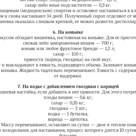
сахар либо иные подсластители — 0,3 кг.
щевым (медицинским) спиртом и оставляют настаиваться в кла
м и снова настаивают 14 дней. Полученный сироп отделяют от я
шневка оказалась слишком крепкой, ее можно развести дистилли
6. На коньяке
усом обладает вишневка, настоянная на коньяке. Для ее пригот
свежая либо замороженная вишня — 700 г;
коньяк или любое фруктовое бренди — 1,2 л;
сахар — 150 г;
пряности (корица, гвоздика) на свой вкус.
 и выкладывают в емкость, подходящего объема. Заливают коньяк
 г коньяка. Жидкость тщательно перемешивают. Емкость с содерж
от выдержки.
7. На водке с добавлением гвоздики с корицей
невая настойка, если добавить в нее пряности. Для этого пот
плоды вишни — 0,6 кг;
сахар — 0,35 кг;
гвоздика — 2 шт.;
водка — 1 бутылка;
корица — щепотка.
Массу перемешивают, оставляют на сутки — двое в теплом поме
 холодильник для настаивания, процесс которого длится 10 суто
бутылям.