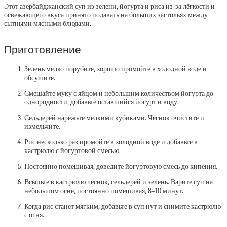
Этот азербайджанский суп из зелени, йогурта и риса из-за лёгкости и
освежающего вкуса принято подавать на больших застольях между
сытными мясными блюдами.
Приготовление
Зелень мелко порубите, хорошо промойте в холодной воде и
обсушите.
Смешайте муку с яйцом и небольшим количеством йогурта до
однородности, добавьте оставшийся йогурт и воду.
Сельдерей нарежьте мелкими кубиками. Чеснок очистите и
измельчите.
Рис несколько раз промойте в холодной воде и добавьте в
кастрюлю с йогуртовой смесью.
Постоянно помешивая, доведите йогуртовую смесь до кипения.
Всыпьте в кастрюлю чеснок, сельдерей и зелень. Варите суп на
небольшом огне, постоянно помешивая, 8–10 минут.
Когда рис станет мягким, добавьте в суп нут и снимите кастрюлю
с огня.