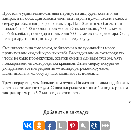
Простой и удивительно сытный перекус из яиц будет кстати и на
завтрак и на обед. Для основы яичницы-пирога нужен свежий хлеб, а
сверху разобьем яйца и расплавим сыр. На 5-8 ломтиков багета нам
понадобится 100 миллилитров молока, 3 шампиньона, 100 граммов
любой колбасы, помидор и примерно 100 граммов твердого сыра. Соль,
перец и другие специи кладите по вашему вкусу.
Смешиваем яйца с молоком, взбиваем и в получившейся массе
пропитываем каждый кусочек хлеба. Выкладываем на сковороду так,
чтобы не было промежутков, остаток смеси выливаем туда же. Чуть
поджариваем на сковороде под крышкой. Затем сверху аккуратно
укладываем все ингредиенты — помидоры режем кружком,
шампиньоны и колбасу лучше нашинковать помельче.
Трем сверху сыр, чем больше, тем лучше. По желанию можно добавить
и острого томатного соуса. Снова накрываем крышкой и поджариваем
завтрак примерно 5-7 минут, до готовности.
©
Добавить в закладки: