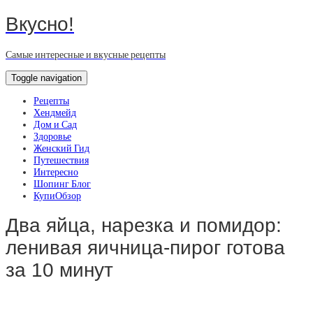
Вкусно!
Самые интересные и вкусные рецепты
Toggle navigation
Рецепты
Хендмейд
Дом и Сад
Здоровье
Женский Гид
Путешествия
Интересно
Шопинг Блог
КупиОбзор
Два яйца, нарезка и помидор:
ленивая яичница-пирог готова
за 10 минут