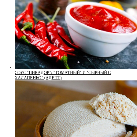
СОУС *ПИКАДОР*: *ТОМАТНЫЙ* И *СЫРНЫЙ С
ХАЛАПЕНЬО* (АДЕПТ)