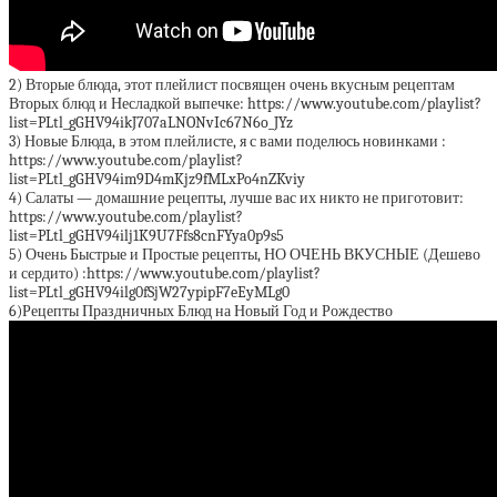
2) Вторые блюда, этот плейлист посвящен очень вкусным рецептам
Вторых блюд и Несладкой выпечке: https://www.youtube.com/playlist?
list=PLtl_gGHV94ikJ707aLNONvIc67N6o_JYz
3) Новые Блюда, в этом плейлисте, я с вами поделюсь новинками :
https://www.youtube.com/playlist?
list=PLtl_gGHV94im9D4mKjz9fMLxPo4nZKviy
4) Салаты — домашние рецепты, лучше вас их никто не приготовит:
https://www.youtube.com/playlist?
list=PLtl_gGHV94ilj1K9U7Ffs8cnFYya0p9s5
5) Очень Быстрые и Простые рецепты, НО ОЧЕНЬ ВКУСНЫЕ (Дешево
и сердито) :https://www.youtube.com/playlist?
list=PLtl_gGHV94ilg0fSjW27ypipF7eEyMLg0
6)Рецепты Праздничных Блюд на Новый Год и Рождество