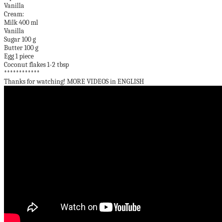
Vanilla
Cream:
Milk 400 ml
Vanilla
Sugar 100 g
Butter 100 g
Egg 1 piece
Coconut flakes 1-2 tbsp
************
Thanks for watching! MORE VIDEOS in ENGLISH