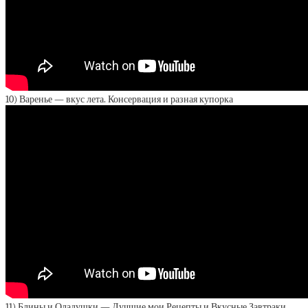
10) Варенье — вкус лета. Консервация и разная купорка
11) Блины и Оладушки — Лучшие мои Рецепты и Вкусные Завтраки