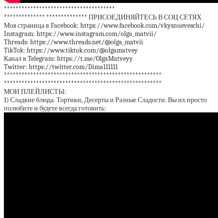
**************************************
************** ************** ПРИСОЕДИНЯЙТЕСЬ В СОЦ СЕТЯХ
Моя страница в Facebook: https://www.facebook.com/vkysnueveschi/
Instagram: https://www.instagram.com/olga_matvii/
Threads: https://www.threads.net/@olga_matvii
TikTok: https://www.tiktok.com/@olgamatvey
Канал в Telegram: https://t.me/OlgaMatveyy
Twitter: https://twitter.com/Dima111111
******************************************************
******************************************************
МОИ ПЛЕЙЛИСТЫ:
1) Сладкие блюда. Тортики, Десерты и Разные Сладости. Вы их просто
полюбите и будете всегда готовить: