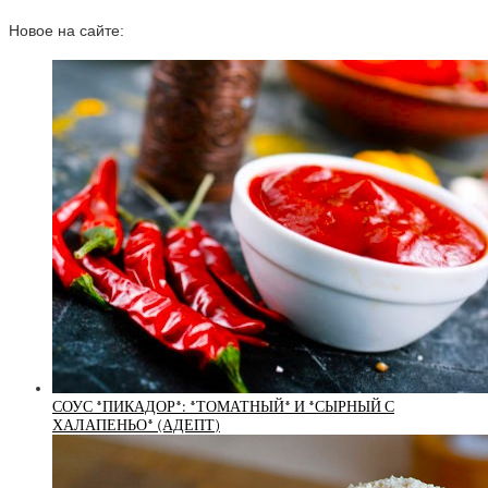
Новое на сайте:
СОУС *ПИКАДОР*: *ТОМАТНЫЙ* И *СЫРНЫЙ С
ХАЛАПЕНЬО* (АДЕПТ)