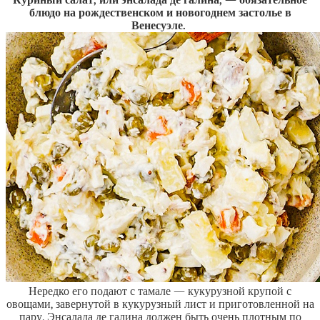
Куриный салат, или энсалада де галина, — обязательное
блюдо на рождественском и новогоднем застолье в
Венесуэле.
Нередко его подают с тамале — кукурузной крупой с
овощами, завернутой в кукурузный лист и приготовленной на
пару. Энсалада де галина должен быть очень плотным по