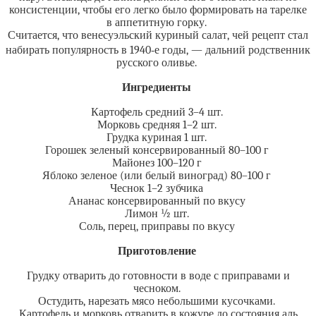
консистенции, чтобы его легко было формировать на тарелке
в аппетитную горку.
Считается, что венесуэльский куриный салат, чей рецепт стал
набирать популярность в 1940‑е годы, — дальний родственник
русского оливье.
Ингредиенты
Картофель средний 3–4 шт.
Морковь средняя 1–2 шт.
Грудка куриная 1 шт.
Горошек зеленый консервированный 80–100 г
Майонез 100–120 г
Яблоко зеленое (или белый виноград) 80–100 г
Чеснок 1–2 зубчика
Ананас консервированный по вкусу
Лимон ½ шт.
Соль, перец, приправы по вкусу
Приготовление
Грудку отварить до готовности в воде с приправами и
чесноком.
Остудить, нарезать мясо небольшими кусочками.
Картофель и морковь отварить в кожуре до состояния аль