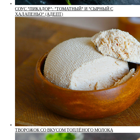
СОУС *ПИКАДОР*: *ТОМАТНЫЙ* И *СЫРНЫЙ С
ХАЛАПЕНЬО* (АДЕПТ)
ТВОРОЖОК СО ВКУСОМ ТОПЛЁНОГО МОЛОКА