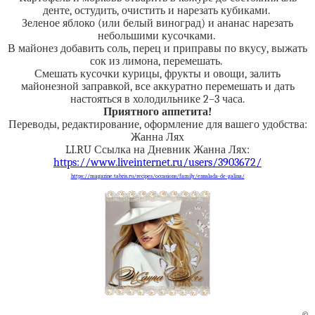
денте, остудить, очистить и нарезать кубиками.
Зеленое яблоко (или белый виноград) и ананас нарезать
небольшими кусочками.
В майонез добавить соль, перец и приправы по вкусу, выжать
сок из лимона, перемешать.
Смешать кусочки курицы, фрукты и овощи, залить
майонезной заправкой, все аккуратно перемешать и дать
настояться в холодильнике 2–3 часа.
Приятного аппетита!
Переводы, редактирование, оформление для вашего удобства:
Жанна Лях
LI.RU Ссылка на Дневник Жанна Лях:
https://www.liveinternet.ru/users/3903672/
https://magazine.tabris.ru/recipes/occasions/family/ensalada-de-galina/
©