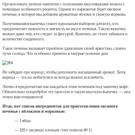
Организовать уютное чаепитие с полезными вкусняшками можно с
помощью особенного рецепта. Одним из вариантов будет овсяное
печенье, в которое мы добавим ароматные яблоки и свежую морковь.
Получившаяся выпечка станет идеальным выбором для всех, кто
предпочитает нежность и мягкость во вкусе печенья. Такую выпечку
можно даже тем, кто следит за фигурой. Конечно, не стоит забывать о
количестве съеденного.
Такое печенье вызывает приятное удивление своей яркостью, словно
лучи солнца. Что особенно приятно в хмурые осенние дни.
Не забудьте про корицу, чтобы дополнить насыщенный аромат. Хотя,
корица — эта на любителя и ее всегда можно исключить.
Лично я предпочитаю наслаждаться этим печеньем под чашечку кофе.
Обязательно попробуйте эту простую и такую вкусную выпечку — она
точно вам понравится!
Итак, вот список ингредиентов для приготовления овсяного
печенья с яблоками и морковью:
— 1 яйцо
— 120 г овсяных хлопьев (тип помола № 1)