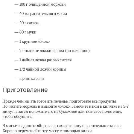
— 100 г очищенной моркови
— 40 мл растительного масла
— 40 г сахара
— 60 г муки
— 1 крупное яблоко
— 2 столовые ложки изюма (по желанию)
— 1 чайная ложка разрыхлителя
— 1/2 чайной ложки корицы
— щепотка соли
Приготовление
Прежде чем начать готовить печенье, подготовьте все продукты.
Почистите морковь и вымойте яблоко. Замочите изюм в кипятке на 5-7
минут, а затем положите его на бумажное или тканевое полотенце,
чтобы обсушить.
В миске соедините яйцо, соль, сахар, корицу и растительное масло.
Хорошо перемешайте эту массу с помощью вилки.