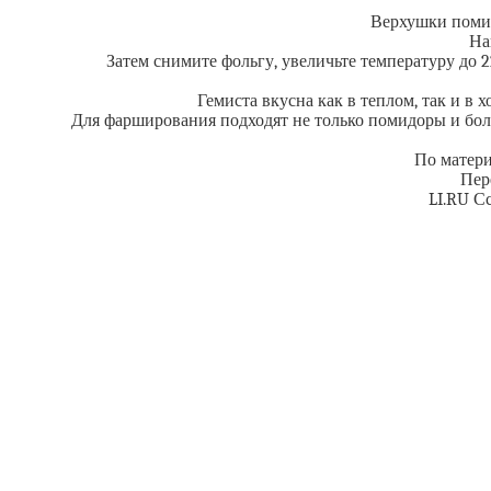
Верхушки помид
На
Затем снимите фольгу, увеличьте температуру до 2
Гемиста вкусна как в теплом, так и в 
Для фарширования подходят не только помидоры и болга
По материа
Пер
LI.RU С