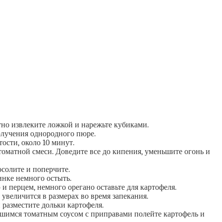
тно извлеките ложкой и нарежьте кубиками.
олучения однородного пюре.
тости, около 10 минут.
томатной смеси. Доведите все до кипения, уменьшите огонь и
осолите и поперчите.
инке немного остыть.
и перцем, немного орегано оставьте для картофеля.
увеличится в размерах во время запекания.
разместите дольки картофеля.
вшимся томатным соусом с приправами полейте картофель и