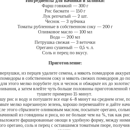
Ингредиенты для начинки и заливки:
Фарш говяжий — 300 г
Рис басмати — 150 г
Лук репчатый — 2 шт.
Чеснок — 3 зубчика
Томаты рубленные в собственном соку — 200 г
Оливковое масло — 100 мл
Вода — 200 мл
Петрушка свежая — 3 веточки
Орегано сушеный — 0,5 ч. л.
Соль и перец по вкусу.
Приготовление:
верхушки, из перцев удалите семена, а мякоть помидоров аккура
е помидоры в собственном соку и мякоть свежих помидоров до п
для этого мелко порубите лук и чеснок и обжарьте их до золотис
нивания, а затем влейте чуть больше половины приготовленной 
тушите примерно 15 минут.
ршу рис и воду и потушите все еще 6–8 минут на среднем огне, п
авьте мелко нарезанную зелень, хорошо перемешайте и дайте нач
ле этого сбрызните оливковым маслом, посыпьте орегано, солью 
чинкой из говядины и риса, но не больше чем на ¾, так как рис 
C, выложите фаршированные овощи в удобную форму, между ними 
ого орегано, соль и перец с оставшимся томатным пюре, получи