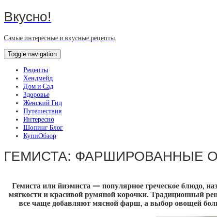
Вкусно!
Самые интересные и вкусные рецепты
Toggle navigation
Рецепты
Хендмейд
Дом и Сад
Здоровье
Женский Гид
Путешествия
Интересно
Шопинг Блог
КупиОбзор
ГЕМИСТА: ФАРШИРОВАННЫЕ 
Гемиста или йиэмиста — популярное греческое блюдо, на
мягкости и красивой румяной корочки. Традиционный реце
все чаще добавляют мясной фарш, а выбор овощей боль