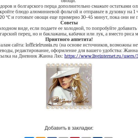
овощи.
оров и болгарского перца дополнительно смажьте остатками ол
кройте блюдо алюминиевой фольгой и отправьте в духовку на 1 ч
20 °C и готовьте овощи еще примерно 30–45 минут, пока они не п
Советы
холодном виде, если подаете ее холодной, то попробуйте добавит
рский перец, но и баклажаны, кабачки или лук, а вместо риса 
Приятного аппетита!
лам сайта: lofficielrussia.ru (на основе источников, возможны н
еводы, редактирование, оформление для вашего удобства: Жанна
сылка на Дневник Жанна Лях:
https://www.liveinternet.ru/users
Добавить в закладки: