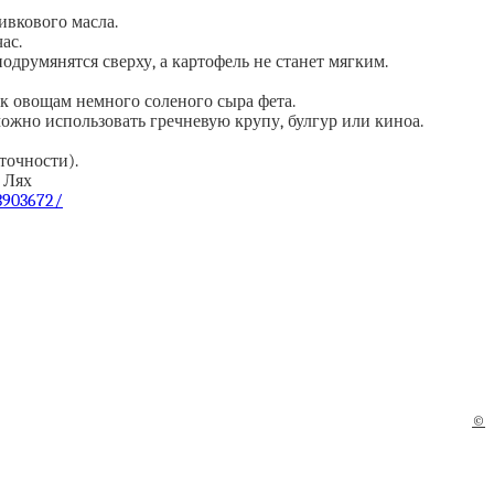
ивкового масла.
ас.
одрумянятся сверху, а картофель не станет мягким.
ь к овощам немного соленого сыра фета.
можно использовать гречневую крупу, булгур или киноа.
еточности).
 Лях
/3903672/
©