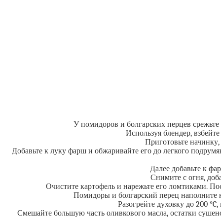
У помидоров и болгарских перцев срежьте 
Используя блендер, взбейт
Приготовьте начинку, 
Добавьте к луку фарш и обжаривайте его до легкого подрумя
Далее добавьте к фа
Снимите с огня, доб
Очистите картофель и нарежьте его ломтиками. Пос
Помидоры и болгарский перец наполните на
Разогрейте духовку до 200 °
Смешайте большую часть оливкового масла, остатки сушен