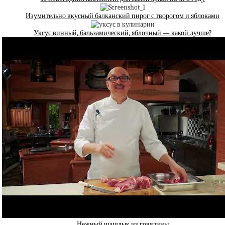
Изумительно вкусный балканский пирог с творогом и яблоками
Уксус винный, бальзамический, яблочный — какой лучше?
Нежный шашлык из говядины