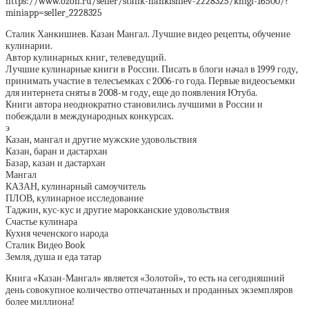
https://www.ozon.ru/seller/stalik-hankishiev-2228325/knigi-16500/?
miniapp=seller_2228325
Сталик Ханкишиев. Казан Мангал. Лучшие видео рецепты, обучение
кулинарии.
Автор кулинарных книг, телеведущий.
Лучшие кулинарные книги в России. Писать в блоги начал в 1999 году,
принимать участие в телесъемках с 2006-го года. Первые видеосъемки
для интернета сняты в 2008-м году, еще до появления Ютуба.
Книги автора неоднократно становились лучшими в России и
побеждали в международных конкурсах.
э
Казан, мангал и другие мужские удовольствия
Казан, баран и дастархан
Базар, казан и дастархан
Мангал
КАЗАН, кулинарный самоучитель
ПЛОВ, кулинарное исследование
Таджин, кус-кус и другие марокканские удовольствия
Счастье кулинара
Кухня чеченского народа
Сталик Видео Book
Земля, душа и еда татар
Книга «Казан-Мангал» является «Золотой», то есть на сегодняшний
день совокупное количество отпечатанных и проданных экземпляров
более миллиона!