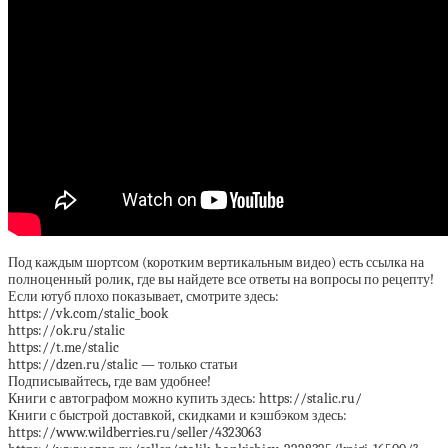
Под каждым шортсом (коротким вертикальным видео) есть ссылка на
полноценный ролик, где вы найдете все ответы на вопросы по рецепту!
Если ютуб плохо показывает, смотрите здесь:
https://vk.com/stalic_book
https://ok.ru/stalic
https://t.me/stalic
https://dzen.ru/stalic — только статьи
Подписывайтесь, где вам удобнее!
Книги c автографом можно купить здесь: https://stalic.ru/
Книги с быстрой доставкой, скидками и кэшбэком здесь:
https://www.wildberries.ru/seller/4323063