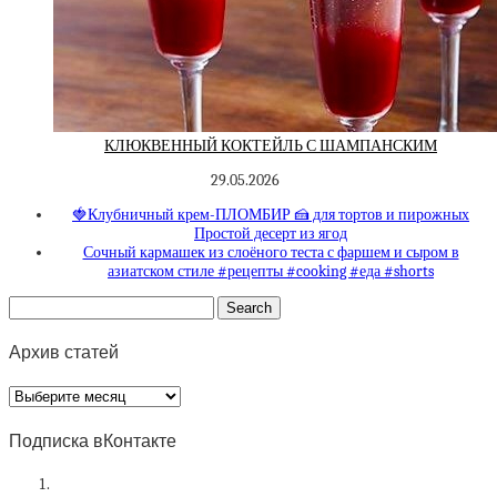
КЛЮКВЕННЫЙ КОКТЕЙЛЬ С ШАМПАНСКИМ
29.05.2026
🍓Клубничный крем-ПЛОМБИР 🍰 для тортов и пирожных
Простой десерт из ягод
Сочный кармашек из слоёного теста с фаршем и сыром в
азиатском стиле #рецепты #cooking #еда #shorts
Архив статей
Архив
статей
Подписка вКонтакте