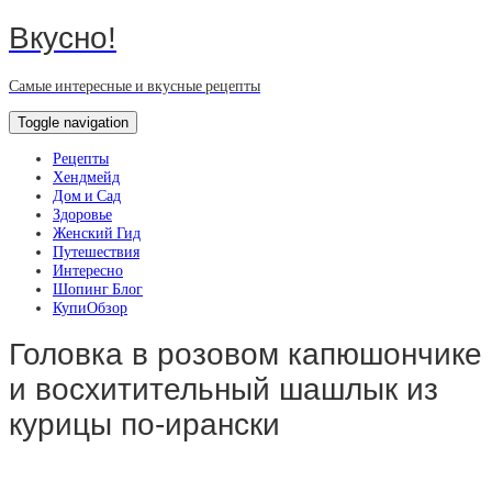
Вкусно!
Самые интересные и вкусные рецепты
Toggle navigation
Рецепты
Хендмейд
Дом и Сад
Здоровье
Женский Гид
Путешествия
Интересно
Шопинг Блог
КупиОбзор
Головка в розовом капюшончике
и восхитительный шашлык из
курицы по-ирански