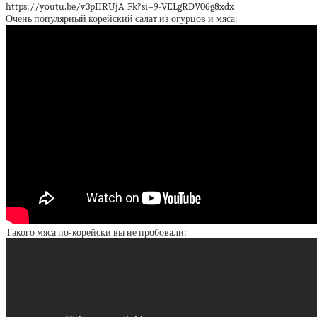
https://youtu.be/v3pHRUjA_Fk?si=9-VELgRDV06g8xdx
Очень популярный корейский салат из огурцов и мяса:
Такого мяса по-корейски вы не пробовали: