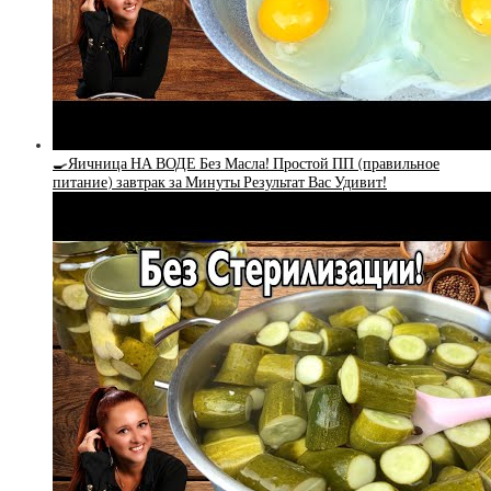
🍳Яичница НА ВОДЕ Без Масла! Простой ПП (правильное
питание) завтрак за Минуты Результат Вас Удивит!