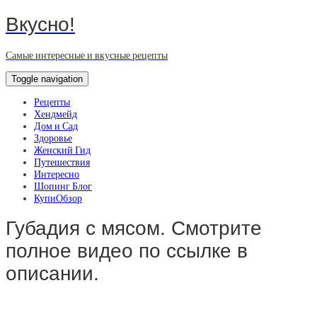
Вкусно!
Самые интересные и вкусные рецепты
Toggle navigation
Рецепты
Хендмейд
Дом и Сад
Здоровье
Женский Гид
Путешествия
Интересно
Шопинг Блог
КупиОбзор
Губадия с мясом. Смотрите
полное видео по ссылке в
описании.