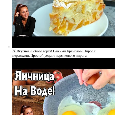
🍑 Вкуснее Любого торта! Нежный Кремовый Пирог с
персиками. Простой рецепт персикового пирога.